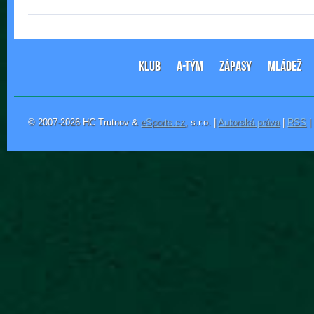
KLUB
A-TÝM
ZÁPASY
MLÁDEŽ
© 2007-2026 HC Trutnov &
eSports.cz
, s.r.o. |
Autorská práva
|
RSS
|