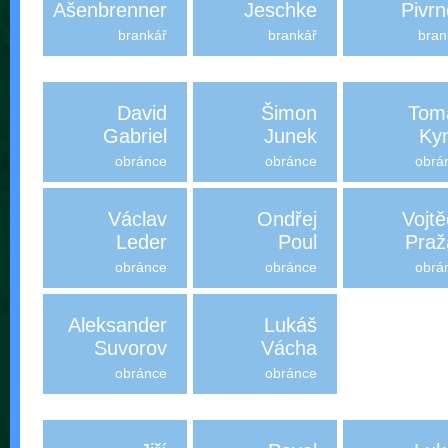
Ašenbrenner
Jeschke
Pivr
brankář
brankář
bran
David
Šimon
Tom
Gabriel
Junek
Kyn
obránce
obránce
obrá
Václav
Ondřej
Vojt
Leder
Poul
Praž
obránce
obránce
obrá
Aleksander
Lukáš
Suvorov
Vácha
obránce
obránce