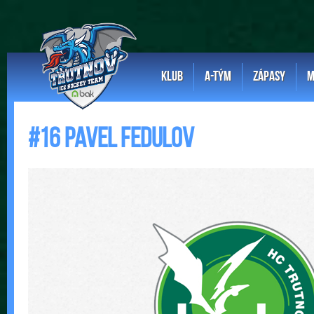
KLUB
A-TÝM
ZÁPASY
M
#16 Pavel Fedulov