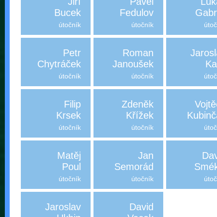
Jiří
Pavel
Luk
Bucek
Fedulov
Gabr
útočník
útočník
útoč
Petr
Roman
Jaros
Chytráček
Janoušek
Ka
útočník
útočník
útoč
Filip
Zdeněk
Vojt
Krsek
Křížek
Kubinč
útočník
útočník
útoč
Matěj
Jan
Dav
Poul
Semorád
Smék
útočník
útočník
útoč
Jaroslav
David