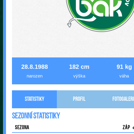
28.8.1988
182 cm
91 kg
narozen
výška
váha
Statistiky
Profil
Fotogaleri
Sezonní statistiky
Sezona
Záp