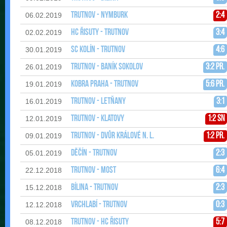
Trutnov - Nymburk
2:4
06.02.2019
HC Řisuty - Trutnov
3:4
02.02.2019
SC Kolín - Trutnov
4:6
30.01.2019
Trutnov - Baník Sokolov
3:2 pr.
26.01.2019
Kobra Praha - Trutnov
5:6 pr.
19.01.2019
Trutnov - Letňany
3:1
16.01.2019
Trutnov - Klatovy
1:2 sn
12.01.2019
Trutnov - Dvůr Králové n. L.
1:2 pr.
09.01.2019
Děčín - Trutnov
2:3
05.01.2019
Trutnov - Most
6:4
22.12.2018
Bílina - Trutnov
2:3
15.12.2018
Vrchlabí - Trutnov
0:3
12.12.2018
Trutnov - HC Řisuty
5:7
08.12.2018