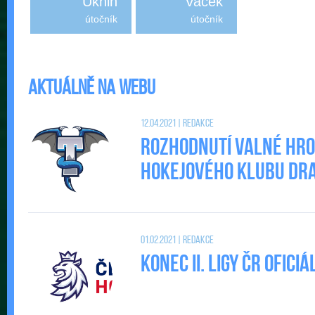
Ukhin
Vacek
útočník
útočník
Aktuálně na webu
12.04.2021 | Redakce
Rozhodnutí valné hr
Hokejového klubu DRAC
01.02.2021 | Redakce
Konec II. Ligy ČR ofic