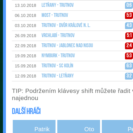
Letňany - Trutnov
0:6
13.10.2018
Most - Trutnov
5:3
06.10.2018
Trutnov - Dvůr Králové n. L.
4:3
03.10.2018
Vrchlabí - Trutnov
5:1
26.09.2018
Trutnov - Jablonec nad Nisou
2:4
22.09.2018
Nymburk - Trutnov
5:3
19.09.2018
Trutnov - SC Kolín
6:3
15.09.2018
Trutnov - Letňany
3:2
12.09.2018
TIP: Podržením klávesy shift můžete řadit
najednou
Další hráči
Patrik
Oto
P