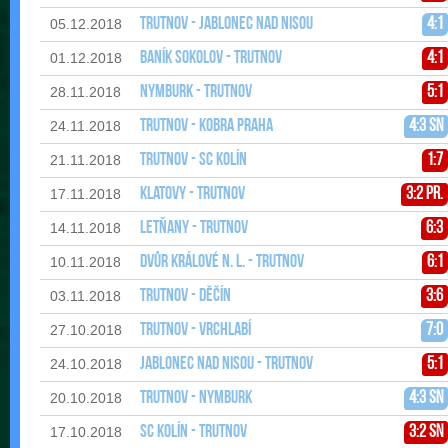
Trutnov - Jablonec nad Nisou
4:1
05.12.2018
Baník Sokolov - Trutnov
4:1
01.12.2018
Nymburk - Trutnov
5:1
28.11.2018
Trutnov - Kobra Praha
4:3 sn
24.11.2018
Trutnov - SC Kolín
1:7
21.11.2018
Klatovy - Trutnov
3:2 pr.
17.11.2018
Letňany - Trutnov
6:3
14.11.2018
Dvůr Králové n. L. - Trutnov
6:1
10.11.2018
Trutnov - Děčín
3:6
03.11.2018
Trutnov - Vrchlabí
7:0
27.10.2018
Jablonec nad Nisou - Trutnov
5:1
24.10.2018
Trutnov - Nymburk
4:3 sn
20.10.2018
SC Kolín - Trutnov
3:2 sn
17.10.2018