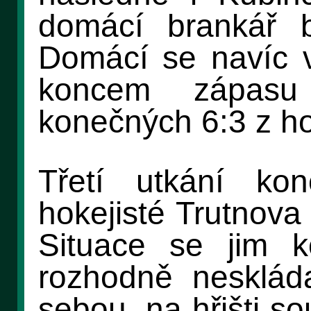
domácí brankář b
Domácí se navíc v
koncem zápasu 
konečných 6:3 z h
Třetí utkání ko
hokejisté Trutnova
Situace se jim k
rozhodně neskláda
sebou, na hřišti so