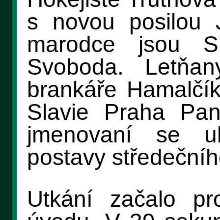
s novou posilou
marodce jsou S
Svoboda. Letňa
brankáře Hamalčík
Slavie Praha Pan
jmenovaní se uk
postavy středečníh
Utkání začalo pr