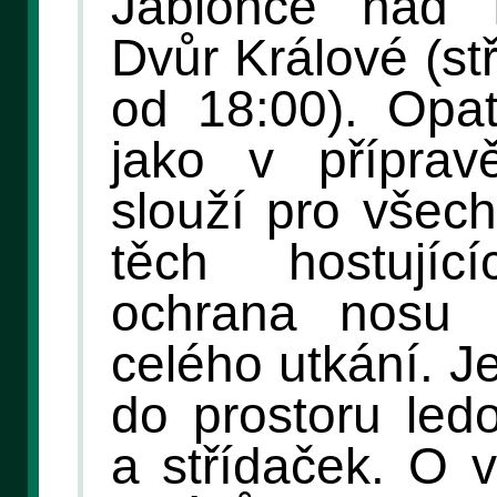
Jablonce nad N
Dvůr Králové (st
od 18:00). Opat
jako v příprav
slouží pro všec
těch hostují
ochrana nosu
celého utkání. J
do prostoru led
a střídaček. O v