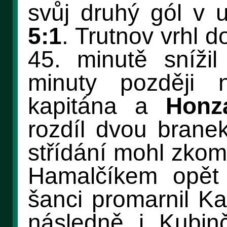
svůj druhý gól v
5:1
. Trutnov vrhl 
45. minutě sníži
minuty později n
kapitána a
Honz
rozdíl dvou brane
střídání mohl zkomp
Hamalčíkem opět 
šanci promarnil K
následně i Kubin