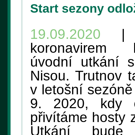
Start sezony odlo
19.09.2020
| K
koronavirem 
úvodní utkání 
Nisou. Trutnov 
v letošní sezóně
9. 2020, kdy 
přivítáme hosty 
Utkání bude