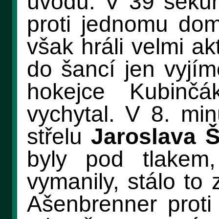
úvodu. V 39 sekund
proti jednomu do
však hráli velmi ak
do šancí jen vyjí
hokejce Kubinč
vychytal. V 8. min
střelu
Jaroslava 
byly pod tlakem
vymanily, stálo to
Ašenbrenner proti