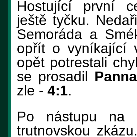
Hostující první c
ještě tyčku. Nedař
Semoráda a Smék
opřít o vyníkající
opět potrestali ch
se prosadil
Pann
zle -
4:1
.
Po nástupu na l
trutnovskou zkázu.