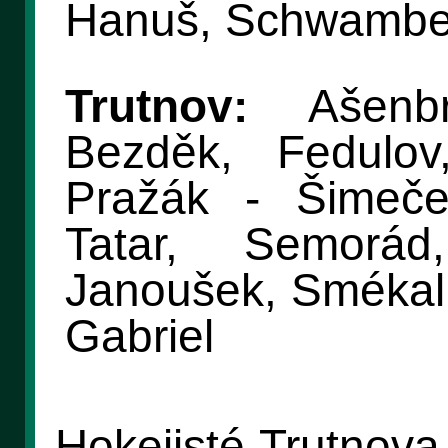
Hanuš, Schwamber
Trutnov:
Ašenbr
Bezděk, Fedulov
Pražák - Šimeče
Tatar, Semorá
Janoušek, Smékal 
Gabriel
Hokejisté Trutnova