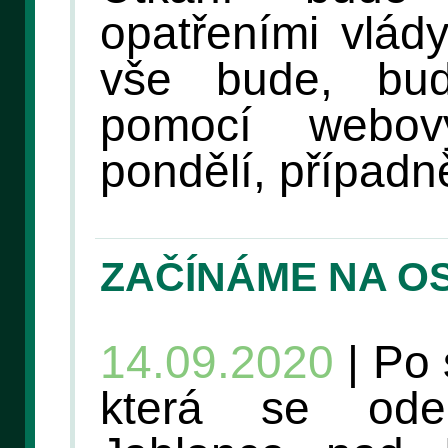
opatřeními vlád
vše bude, bud
pomocí webov
pondělí, případně
ZAČÍNÁME NA O
14.09.2020
| Po 
která se ode