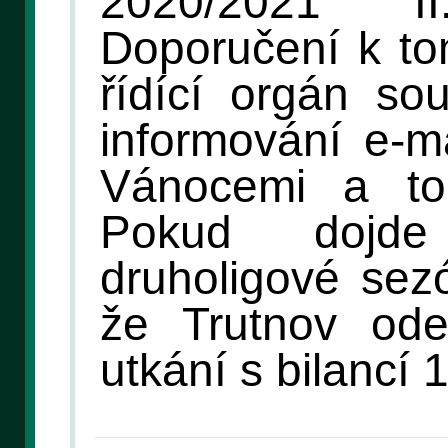
2020/2021 
Doporučení k to
řídící orgán so
informování e-m
Vánocemi a to
Pokud dojd
druholigové sez
že Trutnov ode
utkání s bilancí 