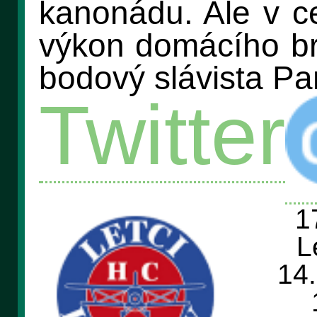
kanonádu. Ale v ce
výkon domácího br
bodový slávista Pa
Twitter
1
L
14