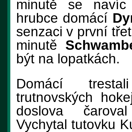
minutě se navíc 
hrubce domácí
Dy
senzaci v první tře
minutě
Schwambe
být na lopatkách.
Domácí tresta
trutnovských hoke
doslova čarova
Vychytal tutovku K