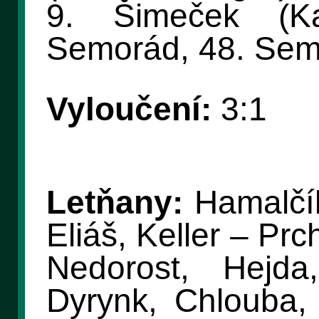
9. Šimeček (Ka
Semorád, 48. Semo
Vyloučení:
3:1
Letňany:
Hamalčík
Eliáš, Keller – Pr
Nedorost, Hejda
Dyrynk, Chlouba, 