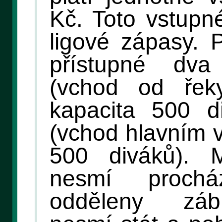
Kč. Toto vstupné
ligové zápasy. 
přístupné dva
(vchod od řek
kapacita 500 d
(vchod hlavním 
500 diváků). 
nesmí proch
odděleny záb