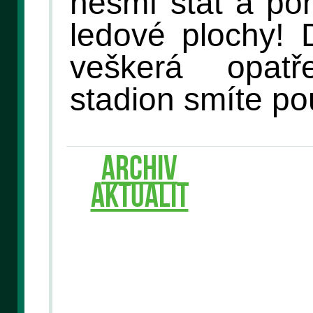
nesmí stát a po
ledové plochy! 
veškerá opat
stadion smíte po
ARCHIV
AKTUALIT