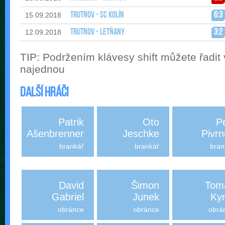
Trutnov - SC Kolín
6:3
15.09.2018
Trutnov - Letňany
3:2
12.09.2018
TIP: Podržením klávesy shift můžete řadit
najednou
Další hráči
Patrik
Oto
P
Ašenbrenner
Jeschke
Pivr
brankář
brankář
bran
David
Šimon
Tom
Gabriel
Junek
Kyn
obránce
obránce
obrá