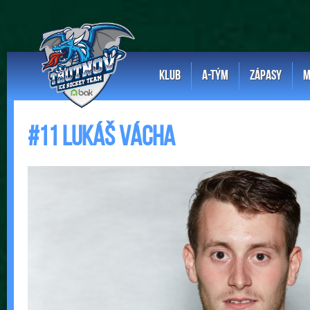
KLUB
A-TÝM
ZÁPASY
M
#11 Lukáš Vácha