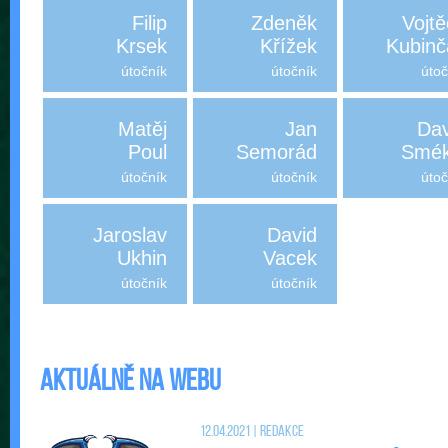
Filip
Zdeněk
Vojt
Krsek
Křížek
Kubinč
útočník
útočník
útoč
Matěj
Jan
Dav
Poul
Semorád
Smék
útočník
útočník
útoč
Jaroslav
David
Ukhin
Vacek
útočník
útočník
Aktuálně na webu
12.04.2021 | Redakce