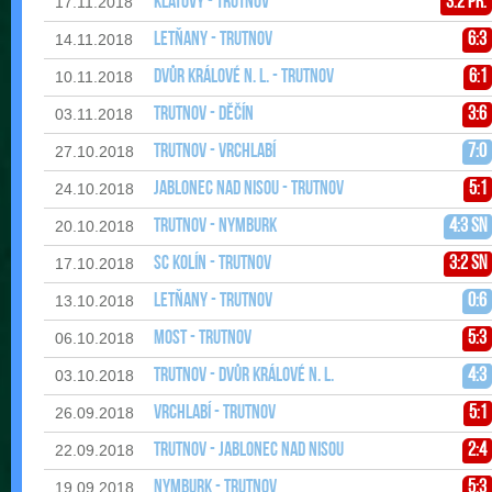
Klatovy - Trutnov
3:2 pr.
17.11.2018
Letňany - Trutnov
6:3
14.11.2018
Dvůr Králové n. L. - Trutnov
6:1
10.11.2018
Trutnov - Děčín
3:6
03.11.2018
Trutnov - Vrchlabí
7:0
27.10.2018
Jablonec nad Nisou - Trutnov
5:1
24.10.2018
Trutnov - Nymburk
4:3 sn
20.10.2018
SC Kolín - Trutnov
3:2 sn
17.10.2018
Letňany - Trutnov
0:6
13.10.2018
Most - Trutnov
5:3
06.10.2018
Trutnov - Dvůr Králové n. L.
4:3
03.10.2018
Vrchlabí - Trutnov
5:1
26.09.2018
Trutnov - Jablonec nad Nisou
2:4
22.09.2018
Nymburk - Trutnov
5:3
19.09.2018