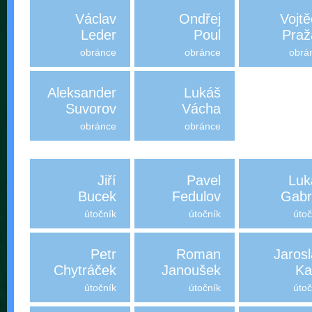
Václav
Ondřej
Vojt
Leder
Poul
Praž
obránce
obránce
obrá
Aleksander
Lukáš
Suvorov
Vácha
obránce
obránce
Jiří
Pavel
Luk
Bucek
Fedulov
Gabr
útočník
útočník
útoč
Petr
Roman
Jaros
Chytráček
Janoušek
Ka
útočník
útočník
útoč