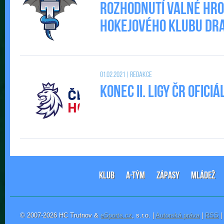
Rozhodnutí valné hr
Hokejového klubu DRAC
01.02.2021 | Redakce
Konec II. Ligy ČR ofic
KLUB
A-TÝM
ZÁPASY
MLÁDEŽ
© 2007-2026 HC Trutnov &
eSports.cz
, s.r.o. |
Autorská práva
|
RSS
|