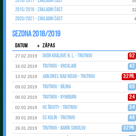
2016/2017 - Základní část
3
2015/2016 - Základní část
3
2020/2021 - Základní část
Sezona 2018/2019
Datum
Zápas
Dvůr Králové n. L. - Trutnov
6:2
27.02.2019
Trutnov - Vrchlabí
4:2
16.02.2019
Jablonec nad Nisou - Trutnov
3:2 pr.
13.02.2019
Trutnov - Bílina
6:5
09.02.2019
Trutnov - Nymburk
2:4
06.02.2019
HC Řisuty - Trutnov
3:4
02.02.2019
SC Kolín - Trutnov
4:6
30.01.2019
Trutnov - Baník Sokolov
3:2 pr.
26.01.2019