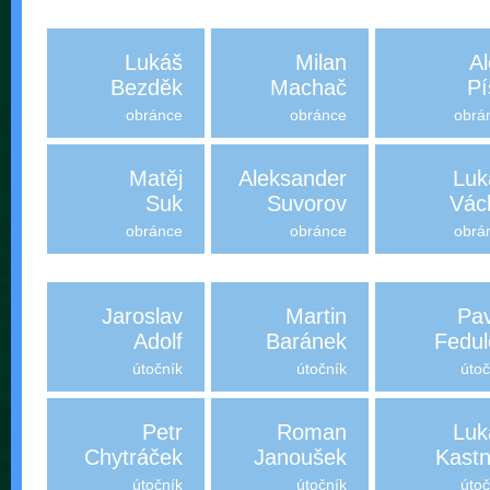
Lukáš
Milan
Al
Bezděk
Machač
Pí
obránce
obránce
obrá
Matěj
Aleksander
Luk
Suk
Suvorov
Vác
obránce
obránce
obrá
Jaroslav
Martin
Pav
Adolf
Baránek
Fedul
útočník
útočník
útoč
Petr
Roman
Luk
Chytráček
Janoušek
Kastn
útočník
útočník
útoč