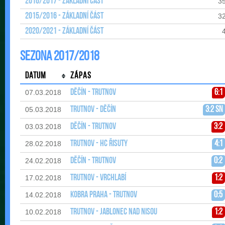
2016/2017 - Základní část
3
2015/2016 - Základní část
3
2020/2021 - Základní část
Sezona 2017/2018
Datum
Zápas
Děčín - Trutnov
6:1
07.03.2018
Trutnov - Děčín
3:2 sn
05.03.2018
Děčín - Trutnov
3:2
03.03.2018
Trutnov - HC Řisuty
4:1
28.02.2018
Děčín - Trutnov
0:2
24.02.2018
Trutnov - Vrchlabí
1:2
17.02.2018
Kobra Praha - Trutnov
0:5
14.02.2018
Trutnov - Jablonec nad Nisou
1:2
10.02.2018