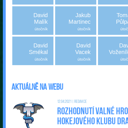
David
Jakub
Tom
Malík
Martinec
Půlp
útočník
útočník
útoč
David
David
Dav
Smékal
Vacek
Voženíl
útočník
útočník
útoč
Aktuálně na webu
12.04.2021 | Redakce
Rozhodnutí valné hr
Hokejového klubu DRAC