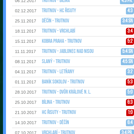
Trutnov - Bílina
4:3 pr.
06.12.2017
Trutnov - HC Řisuty
4:3
02.12.2017
Děčín - Trutnov
3:4 sn
25.11.2017
Trutnov - Vrchlabí
3:4
18.11.2017
Kobra Praha - Trutnov
5:2
15.11.2017
Trutnov - Jablonec nad Nisou
5:4 sn
11.11.2017
Slaný - Trutnov
4:5 sn
08.11.2017
Trutnov - Letňany
3:2
04.11.2017
Baník Sokolov - Trutnov
5:3
01.11.2017
Trutnov - Dvůr Králové n. L.
5:0
28.10.2017
Bílina - Trutnov
6:3
25.10.2017
HC Řisuty - Trutnov
1:0
21.10.2017
Trutnov - Děčín
6:4
14.10.2017
Vrchlabí - Trutnov
3:4 pr.
07.10.2017