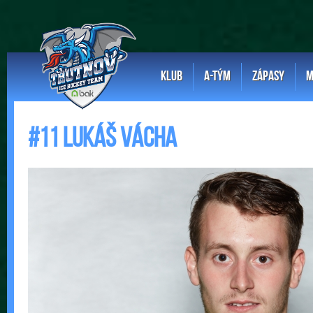
KLUB
A-TÝM
ZÁPASY
M
#11 Lukáš Vácha