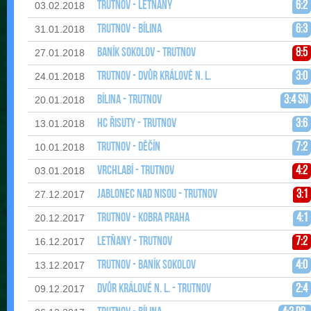
Trutnov - Letňany
6:2
03.02.2018
Trutnov - Bílina
6:3
31.01.2018
Baník Sokolov - Trutnov
8:5
27.01.2018
Trutnov - Dvůr Králové n. L.
3:0
24.01.2018
Bílina - Trutnov
3:4 sn
20.01.2018
HC Řisuty - Trutnov
3:6
13.01.2018
Trutnov - Děčín
7:2
10.01.2018
Vrchlabí - Trutnov
4:2
03.01.2018
Jablonec nad Nisou - Trutnov
3:1
27.12.2017
Trutnov - Kobra Praha
4:1
20.12.2017
Letňany - Trutnov
7:2
16.12.2017
Trutnov - Baník Sokolov
4:0
13.12.2017
Dvůr Králové n. L. - Trutnov
2:4
09.12.2017