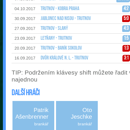
Trutnov - Kobra Praha
4:2
04.10.2017
Jablonec nad Nisou - Trutnov
5:0
30.09.2017
Trutnov - Slaný
4:3
27.09.2017
Letňany - Trutnov
1:5
23.09.2017
Trutnov - Baník Sokolov
1:3
20.09.2017
Dvůr Králové n. L. - Trutnov
3:1
16.09.2017
TIP: Podržením klávesy shift můžete řadit
najednou
Další hráči
Patrik
Oto
Ašenbrenner
Jeschke
brankář
brankář