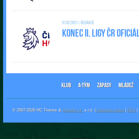
01.02.2021 | Redakce
Konec II. Ligy ČR ofic
KLUB
A-TÝM
ZÁPASY
MLÁDEŽ
© 2007-2026 HC Trutnov &
eSports.cz
, s.r.o. |
Autorská práva
|
RSS
|