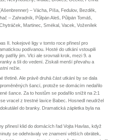
Ašenbrenner) – Vácha, Píša, Fedulov, Bezděk,
hač – Zahradník, Půlpán Aleš, Půlpán Tomáš,
Chytráček, Martinec, Smékal, Vacek, Voženílek
s II. hokejové ligy v tomto roce přinesl pro
amatickou podívanou. Hosté do utkání vstoupili
ty patřily jim. Vlci ale srovnali krok, mezi 9. a
branky a šli do vedení. Získali menší převahu a
stní režie.
uhé třetině. Ale právě druhá část utkání by se dala
eproměněných šancí, protože se domácím nedařilo
žené šance. Za to hostům se podařilo snížit na 2:1
se vracel z trestné lavice Babec. Hosnedl neudržel
dokutálel do branky. Dramatická zápletka byla na
iny přinesl klid do domácích řad Vojta Havlas, když
 minuty se odehrávaly ve znamení větších obrátek,