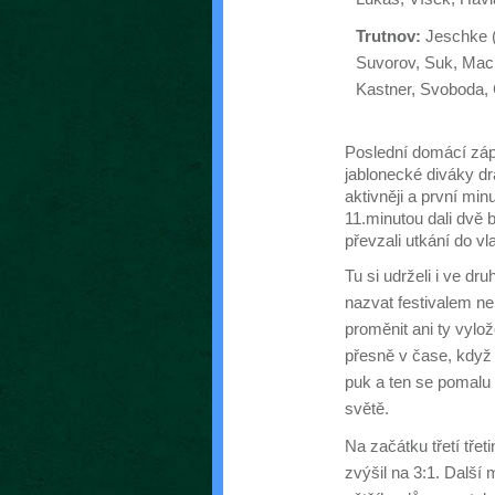
Trutnov:
Jeschke (
Suvorov, Suk, Mac
Kastner, Svoboda, 
Poslední domácí zápa
jablonecké diváky dr
aktivněji a první minu
11.minutou dali dvě 
převzali utkání do vla
Tu si udrželi i ve dr
nazvat festivalem n
proměnit ani ty vylo
přesně v čase, když 
puk a ten se pomalu 
světě.
Na začátku třetí třet
zvýšil na 3:1. Další