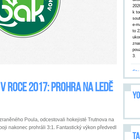
202
k to
sou
e-m
to 2
uko
zna
pouz
3.
Sta
19.
 v roce 2017: Prohra na ledě
kor
YO
utk
Tru
leto
9. 2
aněného Poula, odcestovali hokejisté Trutnova na
přiv
Utk
oji nakonec prohráli 3:1. Fantastický výkon předvedl
opa
TA
vše