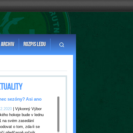
ARCHIV
ROZPIS LEDU
TUALITY
ec sezóny? Asi ano
12.2020
| Výkonný Výbor
kého hokeje bude v lednu
1 na svém zasedání
odovat o tom, zda-li se
nčí předčasně ročník