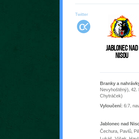
Twitter
Jablonec nad
Nisou
Branky a nahrávk
Nevyhoštěný), 42. 
Chytráček)
Vyloučení:
6:7, na
Jablonec nad Nis
Čechura, Pavlů, Pil
Lukáš, Víšek, Havl