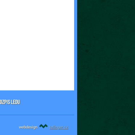
OZPIS LEDU
webdesign
tellinger.cz