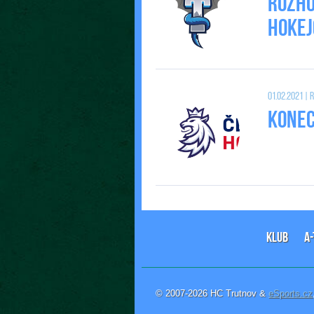
Rozho
Hokej
01.02.2021 |
Konec 
KLUB
A
© 2007-2026 HC Trutnov &
eSports.cz