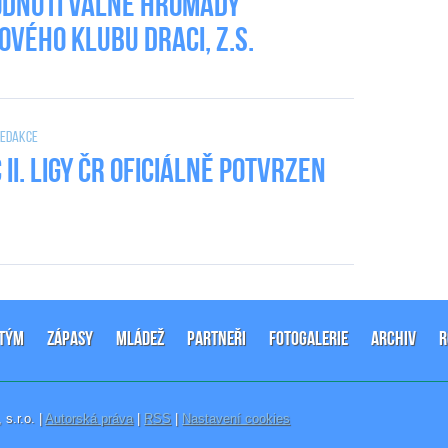
dnutí valné hromady
ového klubu DRACI, z.s.
 Redakce
II. Ligy ČR oficiálně potvrzen
-TÝM
ZÁPASY
MLÁDEŽ
PARTNEŘI
FOTOGALERIE
ARCHIV
R
, s.r.o. |
Autorská práva
|
RSS
|
Nastavení cookies