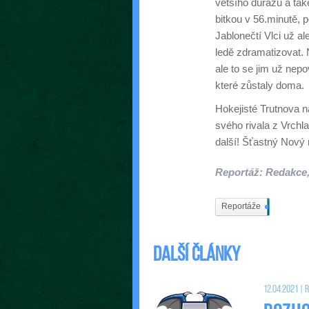
většího důrazu a tak
bitkou v 56.minutě, p
Jablonečtí Vlci už al
ledě zdramatizovat. 
ale to se jim už nepo
které zůstaly doma.
Hokejisté Trutnova n
svého rivala z Vrchl
další! Šťastný Nový 
Reportáž: Redakce, 
Reportáže
537
Další články
12.04.2021 |