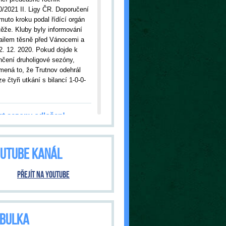
0/2021 II. Ligy ČR. Doporučení
muto kroku podal řídící orgán
těže. Kluby byly informování
ailem těsně před Vánocemi a
2. 12. 2020. Pokud dojde k
nčení druholigové sezóny,
mená to, že Trutnov odehrál
e čtyři utkání s bilancí 1-0-0-
rt sezony odložen!
09.2020
| Kvůli nákaze
onavirem bylo odloženo úvodní
UTUBE KANÁL
ání s Jabloncem nad Nisou.
tnov tak čeká premiéra v
šní sezóně až ve středu, 23.
Přejít na YouTube
020, kdy od 18:00 hodin
ítáme hosty ze Dvora Králové.
ání bude pod přísnými
třeními vlády ČR. O tom, jak
BULKA
 bude, budeme informovat