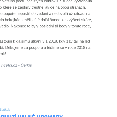
é většího počtu nečistých zákroků. Situace vyvrcholila
o které se zaplnily trestné lavice na obou stranách.
e soupeře nepustili do vedení a nedovolili už situaci na
Na hokejkách měli ještě další šance ke zvýšení skóre,
vedlo. Nakonec to byly poslední tři body v tomto roce,
astoupí k dalšímu utkání 3.1.2018, kdy zavítají na led
abí. Děkujeme za podporu a těšíme se v roce 2018 na
rok!
hcvlci.cz - Čejkis
 Redakce