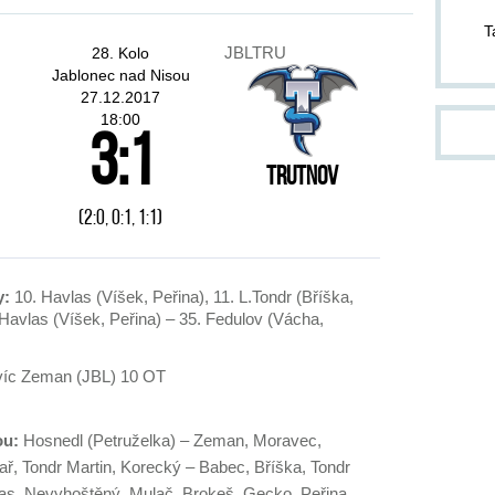
pom
T
pond
JBLTRU
28. Kolo
Jablonec nad Nisou
ZA
27.12.2017
18:00
14.
3:1
kter
Trutnov
Jab
Dvůr
(2:0, 0:1, 1:1)
od 1
jako
slo
těch
y:
10. Havlas (Víšek, Peřina), 11. L.Tondr (Bříška,
och
Havlas (Víšek, Peřina) – 35. Fedulov (Vácha,
cel
do p
stří
víc Zeman (JBL) 10 OT
div
inf
pla
ou:
Hosnedl (Petruželka) – Zeman, Moravec,
ař, Tondr Martin, Korecký – Babec, Bříška, Tondr
as, Nevyhoštěný, Mulač, Brokeš, Gecko, Peřina