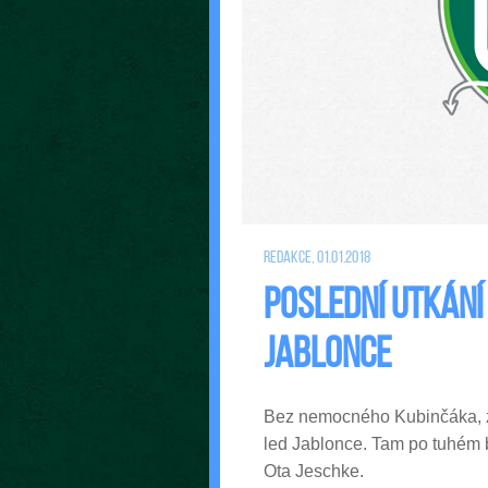
Redakce, 01.01.2018
Poslední utkání
Jablonce
Bez nemocného Kubinčáka, zr
led Jablonce. Tam po tuhém b
Ota Jeschke.