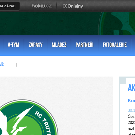
A-TÝM
ZÁPASY
MLÁDEŽ
PARTNEŘI
FOTOGALERIE
|
AK
Kon
30.
Čes
202
rozh
uko