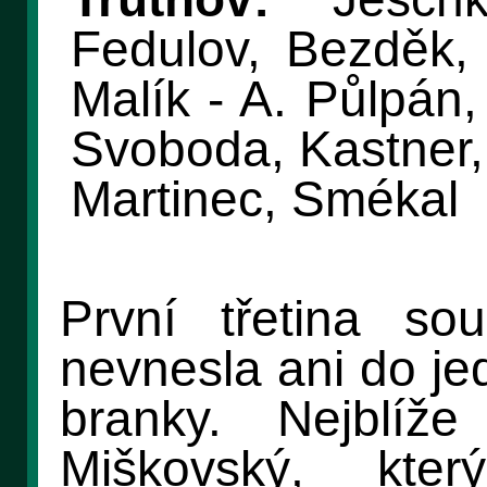
Fedulov, Bezděk,
Malík - A. Půlpán,
Svoboda, Kastner, 
Martinec, Smékal
První třetina sou
nevnesla ani do je
branky. Nejblíž
Miškovský, kte