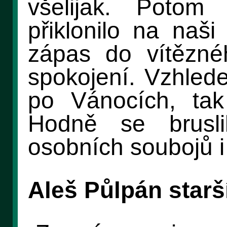
všelijak. Potom
přiklonilo na naši
zápas do vítězné
spokojení. Vzhled
po Vánocích, tak
Hodně se brusl
osobních soubojů i 
Aleš Půlpán starš