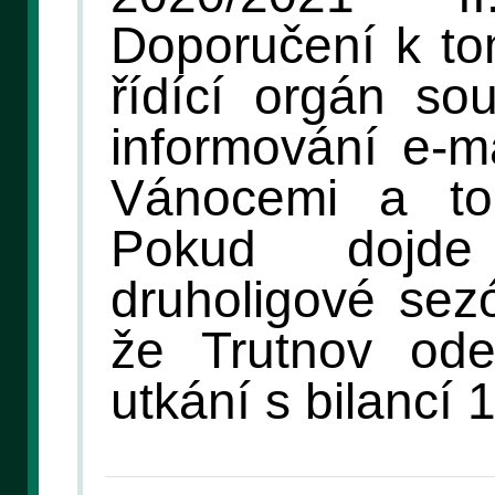
Doporučení k to
řídící orgán so
informování e-m
Vánocemi a to
Pokud dojd
druholigové sez
že Trutnov ode
utkání s bilancí 