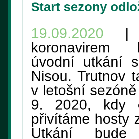
Start sezony odlo
19.09.2020
| K
koronavirem 
úvodní utkání 
Nisou. Trutnov 
v letošní sezóně
9. 2020, kdy 
přivítáme hosty 
Utkání bude