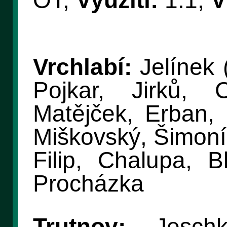
OT,
Využití:
1:1,
V
Vrchlabí:
Jelínek 
Pojkar, Jirků, 
Matějček, Erban, 
Miškovský, Šimoní
Filip, Chalupa, B
Procházka
Trutnov:
Jeschk