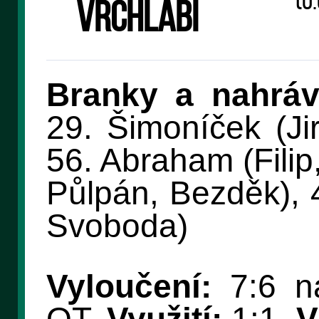
(0:
Vrchlabí
Branky a nahráv
29. Šimoníček (Jir
56. Abraham (Filip,
Půlpán, Bezděk), 4
Svoboda)
Vyloučení:
7:6 na