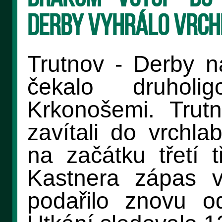
derby vyhrálo Vrch
Trutnov - Derby n
čekalo druholi
Krkonošemi. Trutn
zavítali do vrchla
na začátku třetí 
Kastnera zápas v
podařilo znovu od