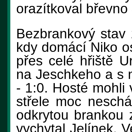
orazítkoval břevno
Bezbrankový stav 
kdy domácí Niko os
přes celé hřiště U
na Jeschkeho a s n
- 1:0. Hosté mohli
střele moc neschá
odkrytou brankou z
vychytal Jelínek. V