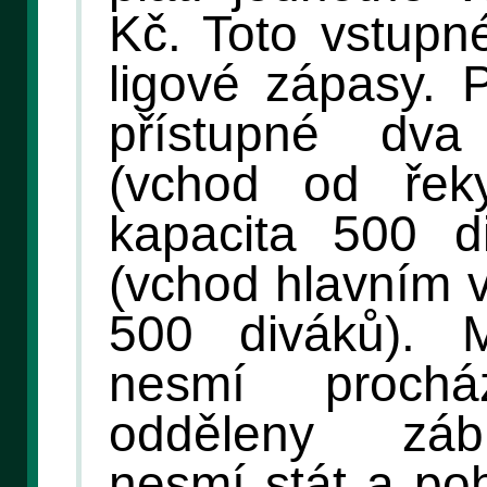
Kč. Toto vstupné
ligové zápasy. 
přístupné dva
(vchod od řek
kapacita 500 d
(vchod hlavním 
500 diváků). 
nesmí proch
odděleny záb
nesmí stát a po