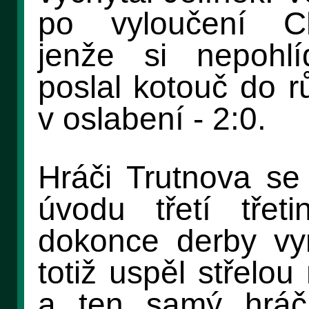
po vyloučení Ch
jenže si nepohlí
poslal kotouč do 
v oslabení - 2:0.
Hráči Trutnova se 
úvodu třetí třeti
dokonce derby vyr
totiž uspěl střelo
a ten samý hráč 