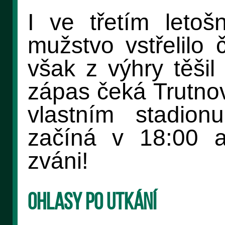
I ve třetím letoš
mužstvo vstřelilo 
však z výhry těšil
zápas čeká Trutnov
vlastním stadio
začíná v 18:00 a
zváni!
Ohlasy po utkání