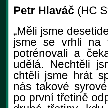
Petr Hlaváč
(HC St
„Měli jsme desetid
jsme se vrhli na t
potrénovali a ček
udělá. Nechtěli js
chtěli jsme hrát s
nás takové syrové
po první třetině o