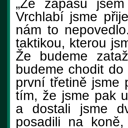
„Ze zápasu jsem
Vrchlabí jsme přij
nám to nepovedlo.
taktikou, kterou js
Že budeme zataž
budeme chodit do r
první třetině jsme 
tím, že jsme pak u
a dostali jsme d
posadili na koně,