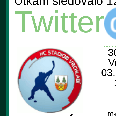
Utkání sledovalo 1
Twitter
3
V
03