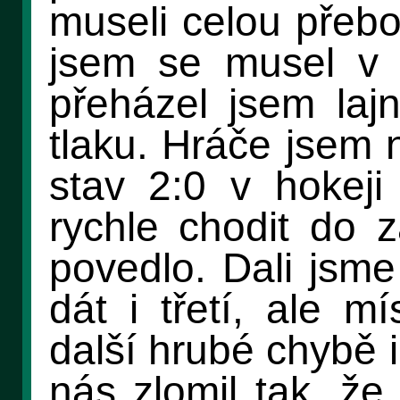
museli celou přebou
jsem se musel v š
přeházel jsem lajn
tlaku. Hráče jsem n
stav 2:0 v hokeji
rychle chodit do 
povedlo. Dali jsme
dát i třetí, ale m
další hrubé chybě i
nás zlomil tak, že