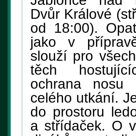
Jablonce nad N
Dvůr Králové (st
od 18:00). Opat
jako v příprav
slouží pro všec
těch hostují
ochrana nosu
celého utkání. J
do prostoru led
a střídaček. O v