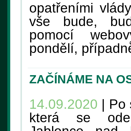
opatřeními vlád
vše bude, bud
pomocí webov
pondělí, případně
ZAČÍNÁME NA O
14.09.2020
| Po 
která se ode