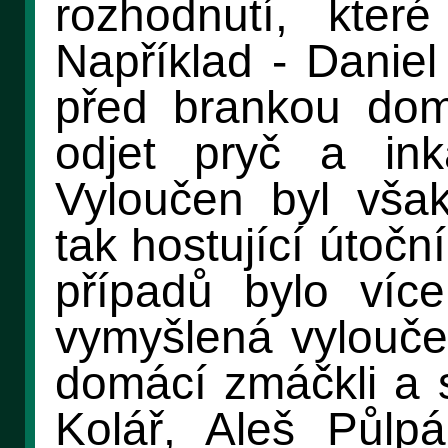
rozhodnutí, které
Například - Danie
před brankou dom
odjet pryč a ink
Vyloučen byl vša
tak hostující útočn
případů bylo více
vymyšlená vylouče
domácí zmáčkli a 
Kolář, Aleš Půlp