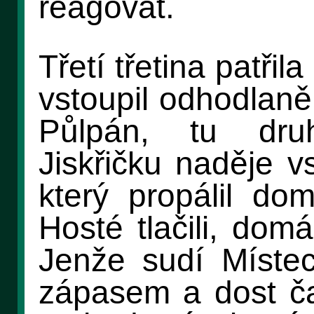
reagovat.
Třetí třetina patřil
vstoupil odhodlaně.
Půlpán, tu dru
Jiskřičku naděje vs
který propálil d
Hosté tlačili, domá
Jenže sudí Místeck
zápasem a dost ča