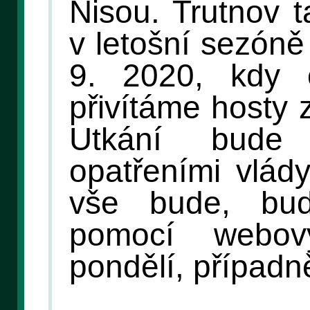
Nisou. Trutnov 
v letošní sezóně
9. 2020, kdy 
přivítáme hosty 
Utkání bude
opatřeními vlád
vše bude, bud
pomocí webov
pondělí, případně