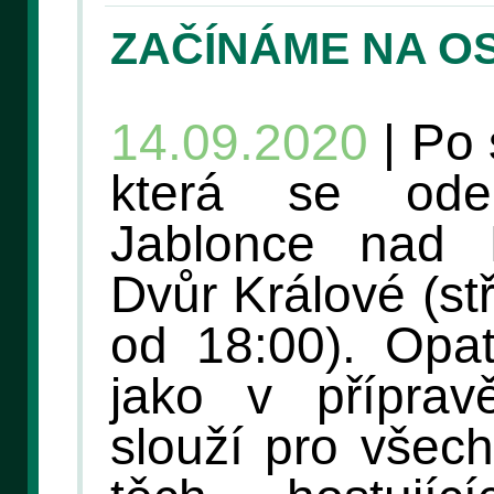
ZAČÍNÁME NA O
14.09.2020
| Po 
která se ode
Jablonce nad N
Dvůr Králové (st
od 18:00). Opat
jako v příprav
slouží pro všec