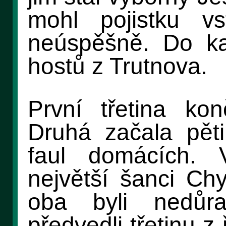
mohl pojistku vs
neúspěšně. Do ka
hostů z Trutnova.
První třetina kon
Druhá začala pět
faul domácích. 
největší šanci Chy
oba byli nedůr
předvedli třetinu z