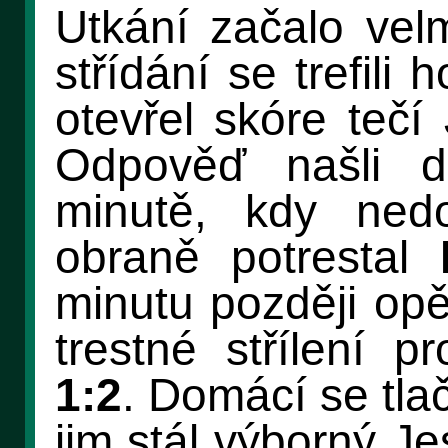
Utkání začalo velm
střídání se trefil
otevřel skóre tečí
Odpověď našli d
minutě, kdy nedo
obraně potrestal
minutu později opě
trestné střílení p
1:2
. Domácí se tlač
jim stál výborný J