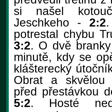
si našel koto
Jeschkeho -
2:2
.
potrestal chybu 
3:2
. O dvě branky
minutě, kdy se opě
klášterecký útoční
Obrat a skvělou 
před přestávkou 
5:2
. Hosté ned