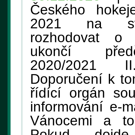
Českého hokej
2021 na sv
rozhodovat o 
ukončí před
2020/2021 
Doporučení k to
řídící orgán so
informování e-m
Vánocemi a to
Pokud dojd