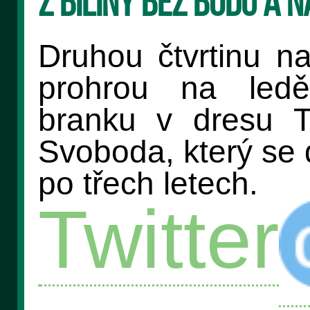
Z Bíliny bez bodů a n
Druhou čtvrtinu na
prohrou na ledě
branku v dresu Tr
Svoboda, který se 
po třech letech.
Twitter