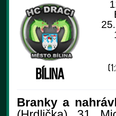
1
25
(1:
Bílina
Branky a nahráv
(Hrdlička), 31. Mi