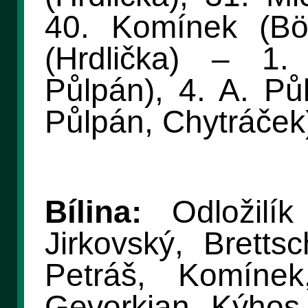
40. Komínek (Bö
(Hrdlička) – 1.
Půlpán), 4. A. Pů
Půlpán, Chytráček
Bílina:
Odložilík
Jirkovský, Brettsc
Petráš, Komíne
Gevorkian, Kýhos, 