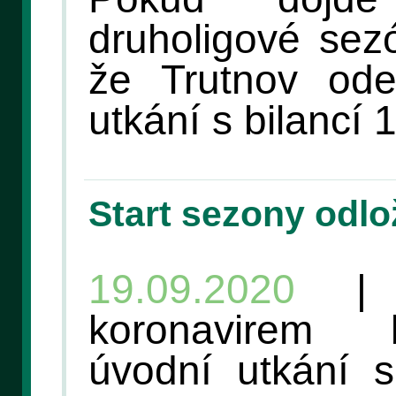
druholigové sez
že Trutnov ode
utkání s bilancí 
Start sezony odlo
19.09.2020
| K
koronavirem 
úvodní utkání 