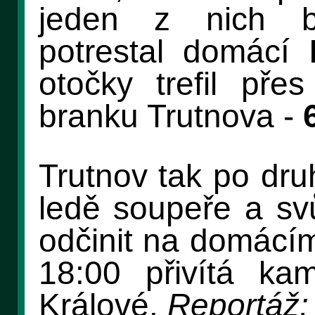
jeden z nich br
potrestal domácí
otočky trefil pře
branku Trutnova -
Trutnov tak po dru
ledě soupeře a sv
odčinit na domácím
18:00 přivítá k
Králové.
Reportáž: