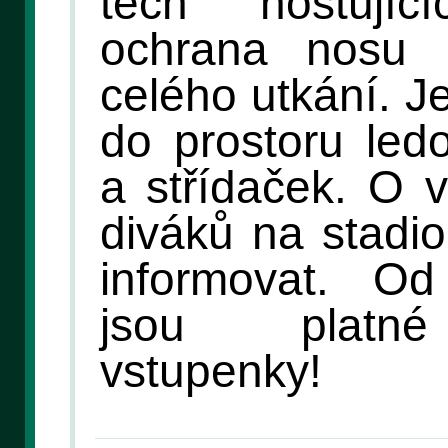
těch hostují
ochrana nosu
celého utkání. J
do prostoru led
a střídaček. O v
diváků na stadi
informovat. O
jsou platné
vstupenky!