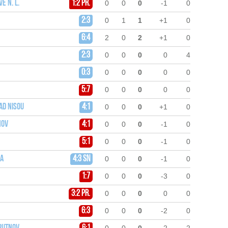
é n. L.
1:2 pr.
0
0
0
-1
0
2:3
0
1
1
+1
0
6:4
2
0
2
+1
0
2:3
0
0
0
0
4
0:3
0
0
0
0
0
5:7
0
0
0
0
0
ad Nisou
4:1
0
0
0
+1
0
nov
4:1
0
0
0
-1
0
5:1
0
0
0
-1
0
ha
4:3 sn
0
0
0
-1
0
1:7
0
0
0
-3
0
3:2 pr.
0
0
0
0
0
6:3
0
0
0
-2
0