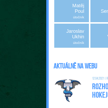
Matěj
Poul
Se
útočník
Jaroslav
Ukhin
útočník
Aktuálně na webu
12.04.2021 |
Rozho
Hokej