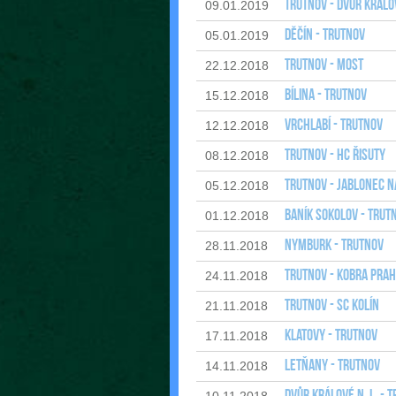
Trutnov - Dvůr Králov
09.01.2019
Děčín - Trutnov
05.01.2019
Trutnov - Most
22.12.2018
Bílina - Trutnov
15.12.2018
Vrchlabí - Trutnov
12.12.2018
Trutnov - HC Řisuty
08.12.2018
Trutnov - Jablonec n
05.12.2018
Baník Sokolov - Trut
01.12.2018
Nymburk - Trutnov
28.11.2018
Trutnov - Kobra Pra
24.11.2018
Trutnov - SC Kolín
21.11.2018
Klatovy - Trutnov
17.11.2018
Letňany - Trutnov
14.11.2018