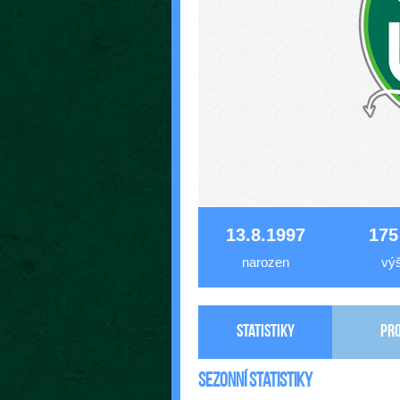
13.8.1997
175
narozen
vý
Statistiky
Pro
Sezonní statistiky