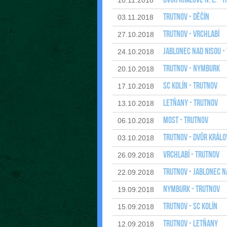
Dvůr Králové n. L. - 
10.11.2018
Trutnov - Děčín
03.11.2018
Trutnov - Vrchlabí
27.10.2018
Jablonec nad Nisou -
24.10.2018
Trutnov - Nymburk
20.10.2018
SC Kolín - Trutnov
17.10.2018
Letňany - Trutnov
13.10.2018
Most - Trutnov
06.10.2018
Trutnov - Dvůr Králov
03.10.2018
Vrchlabí - Trutnov
26.09.2018
Trutnov - Jablonec n
22.09.2018
Nymburk - Trutnov
19.09.2018
Trutnov - SC Kolín
15.09.2018
Trutnov - Letňany
12.09.2018