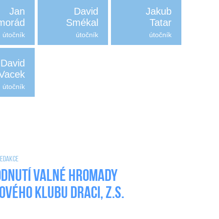
Jan
David
Jakub
morád
Smékal
Tatar
útočník
útočník
útočník
David
Vacek
útočník
 Redakce
dnutí valné hromady
ového klubu DRACI, z.s.