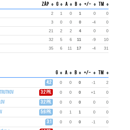
Záp
G
A
B
+/−
TM
2
1
0
1
0
0
3
0
0
0
-4
0
21
2
2
4
0
0
32
5
6
11
-9
10
35
6
11
17
-4
31
G
A
B
+/−
TM
4:2
0
0
0
-1
2
 Trutnov
3:2 pr.
0
0
0
+1
0
lov
3:2 pr.
0
0
0
0
0
ov
5:6 pr.
0
1
1
0
0
3:1
0
0
0
-1
0