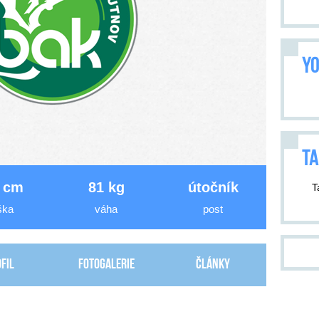
YO
TA
 cm
81 kg
útočník
T
ška
váha
post
fil
Fotogalerie
Články