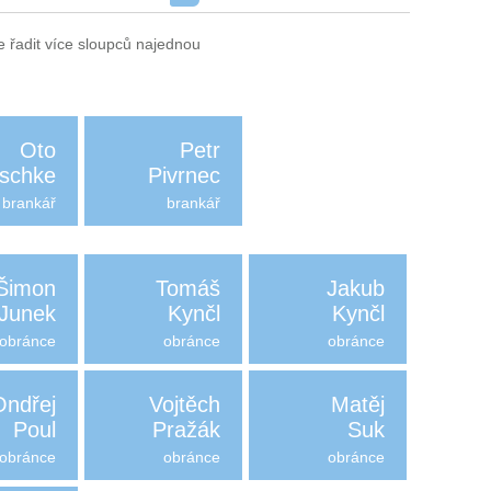
e řadit více sloupců najednou
Oto
Petr
schke
Pivrnec
brankář
brankář
Šimon
Tomáš
Jakub
Junek
Kynčl
Kynčl
obránce
obránce
obránce
Ondřej
Vojtěch
Matěj
Poul
Pražák
Suk
obránce
obránce
obránce