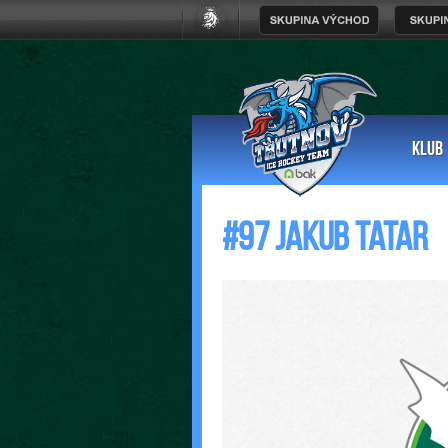
KLUB
#97 Jakub Tatar