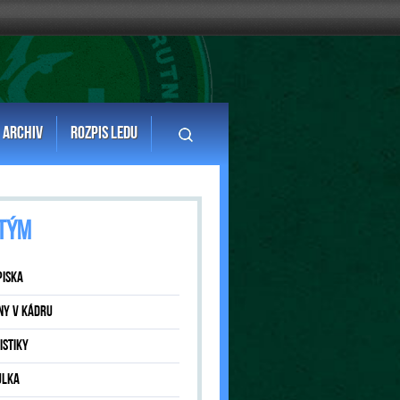
ARCHIV
ROZPIS LEDU
TÝM
PISKA
NY V KÁDRU
ISTIKY
ULKA