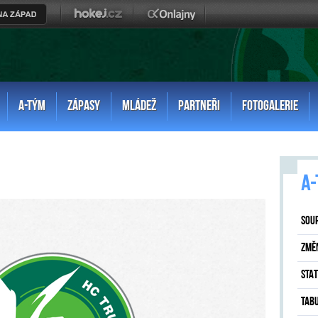
A-TÝM
ZÁPASY
MLÁDEŽ
PARTNEŘI
FOTOGALERIE
A-
SOU
ZMĚ
STAT
TAB