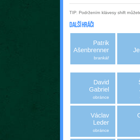
TIP: Podržením klávesy shift můžet
Další hráči
Patrik
Ašenbrenner
Je
brankář
David
Gabriel
obránce
Václav
Leder
obránce