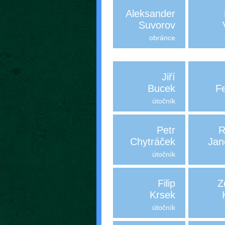
Aleksander
Suvorov
obránce
Jiří
Bucek
F
útočník
Petr
R
Chytráček
Jan
útočník
Filip
Z
Krsek
útočník