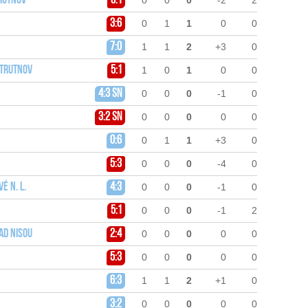
Trutnov
6:1
0
0
0
-2
2
3:6
0
1
1
0
0
7:0
1
1
2
+3
0
 Trutnov
5:1
1
0
1
0
0
4:3 sn
0
0
0
-1
0
3:2 sn
0
0
0
0
0
0:6
0
1
1
+3
0
5:3
0
0
0
-4
0
é n. L.
4:3
0
0
0
-1
0
5:1
0
0
0
-1
2
ad Nisou
2:4
0
0
0
0
0
5:3
0
0
0
0
0
6:3
1
1
2
+1
0
3:2
0
0
0
0
0