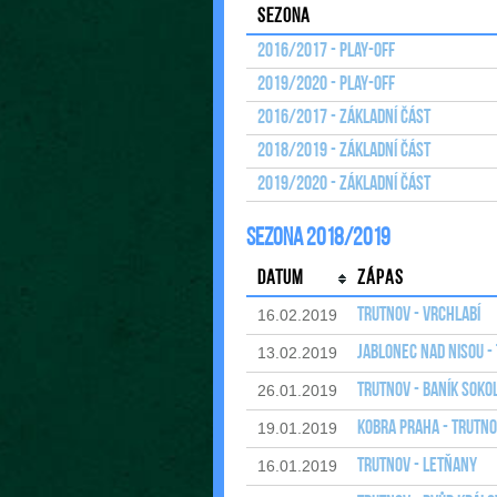
Sezona
2016/2017 - Play-off
2019/2020 - Play-off
2016/2017 - Základní část
2018/2019 - Základní část
2019/2020 - Základní část
Sezona 2018/2019
Datum
Zápas
Trutnov - Vrchlabí
16.02.2019
Jablonec nad Nisou -
13.02.2019
Trutnov - Baník Soko
26.01.2019
Kobra Praha - Trutn
19.01.2019
Trutnov - Letňany
16.01.2019