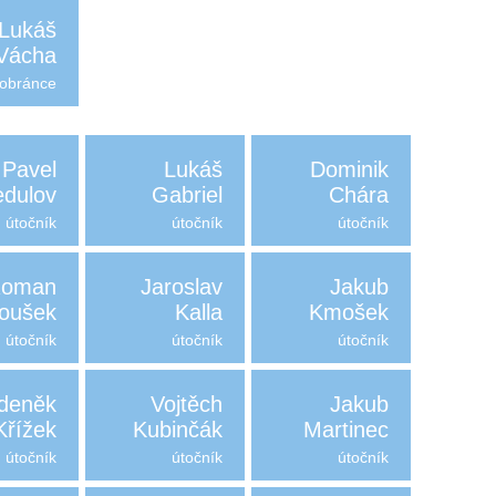
Lukáš
Vácha
obránce
Pavel
Lukáš
Dominik
edulov
Gabriel
Chára
útočník
útočník
útočník
oman
Jaroslav
Jakub
oušek
Kalla
Kmošek
útočník
útočník
útočník
deněk
Vojtěch
Jakub
Křížek
Kubinčák
Martinec
útočník
útočník
útočník