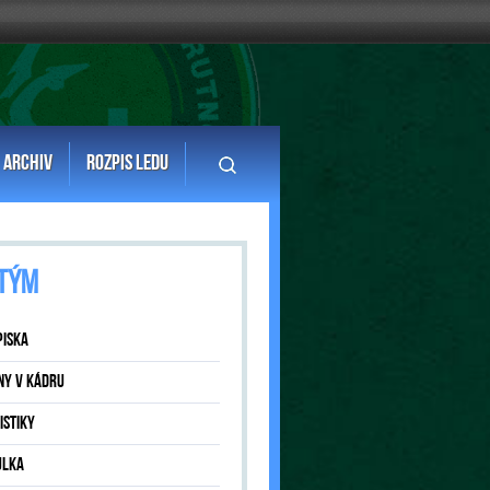
ARCHIV
ROZPIS LEDU
TÝM
PISKA
NY V KÁDRU
ISTIKY
ULKA