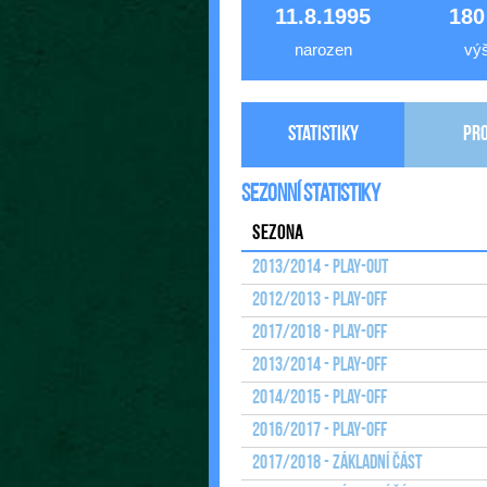
11.8.1995
180
narozen
vý
Statistiky
Pro
Sezonní statistiky
Sezona
2013/2014 - Play-out
2012/2013 - Play-off
2017/2018 - Play-off
2013/2014 - Play-off
2014/2015 - Play-off
2016/2017 - Play-off
2017/2018 - Základní část