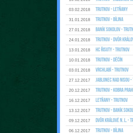
Trutnov - Letňany
03.02.2018
Trutnov - Bílina
31.01.2018
Baník Sokolov - Trut
27.01.2018
Trutnov - Dvůr Králov
24.01.2018
HC Řisuty - Trutnov
13.01.2018
Trutnov - Děčín
10.01.2018
Vrchlabí - Trutnov
03.01.2018
Jablonec nad Nisou -
27.12.2017
Trutnov - Kobra Pra
20.12.2017
Letňany - Trutnov
16.12.2017
Trutnov - Baník Soko
13.12.2017
Dvůr Králové n. L. - 
09.12.2017
Trutnov - Bílina
06.12.2017