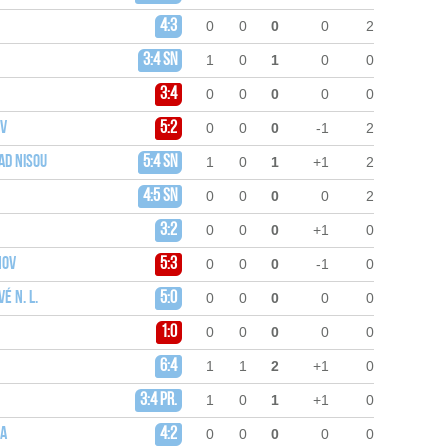
4:3
0
0
0
0
2
3:4 sn
1
0
1
0
0
3:4
0
0
0
0
0
ov
5:2
0
0
0
-1
2
ad Nisou
5:4 sn
1
0
1
+1
2
4:5 sn
0
0
0
0
2
3:2
0
0
0
+1
0
nov
5:3
0
0
0
-1
0
é n. L.
5:0
0
0
0
0
0
1:0
0
0
0
0
0
6:4
1
1
2
+1
0
3:4 pr.
1
0
1
+1
0
ha
4:2
0
0
0
0
0