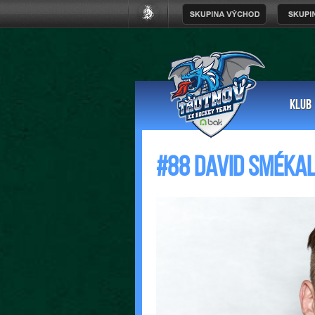
KLUB
#88 David Sméka