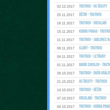
Trutnov - HC Řisuty
02.12.2017
Děčín - Trutnov
25.11.2017
Trutnov - Vrchlabí
18.11.2017
Kobra Praha - Trutn
15.11.2017
Trutnov - Jablonec n
11.11.2017
Slaný - Trutnov
08.11.2017
Trutnov - Letňany
04.11.2017
Baník Sokolov - Trut
01.11.2017
Trutnov - Dvůr Králov
28.10.2017
HC Řisuty - Trutnov
21.10.2017
Trutnov - Děčín
14.10.2017
Vrchlabí - Trutnov
07.10.2017
Trutnov - Kobra Pra
04.10.2017