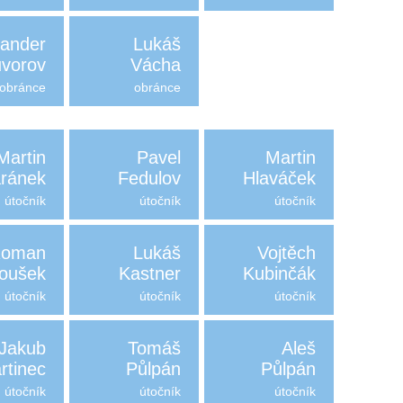
sander
Lukáš
vorov
Vácha
obránce
obránce
Martin
Pavel
Martin
ránek
Fedulov
Hlaváček
útočník
útočník
útočník
oman
Lukáš
Vojtěch
oušek
Kastner
Kubinčák
útočník
útočník
útočník
Jakub
Tomáš
Aleš
rtinec
Půlpán
Půlpán
útočník
útočník
útočník