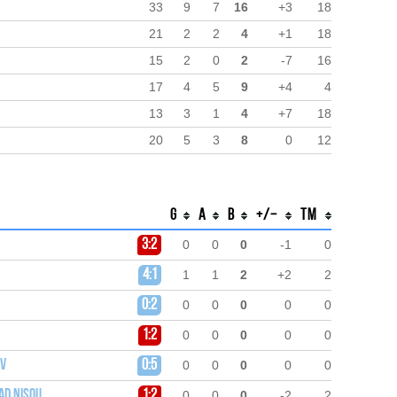
33
9
7
16
+3
18
21
2
2
4
+1
18
15
2
0
2
-7
16
17
4
5
9
+4
4
13
3
1
4
+7
18
20
5
3
8
0
12
G
A
B
+/−
TM
3:2
0
0
0
-1
0
4:1
1
1
2
+2
2
0:2
0
0
0
0
0
1:2
0
0
0
0
0
ov
0:5
0
0
0
0
0
ad Nisou
1:2
0
0
0
-2
2