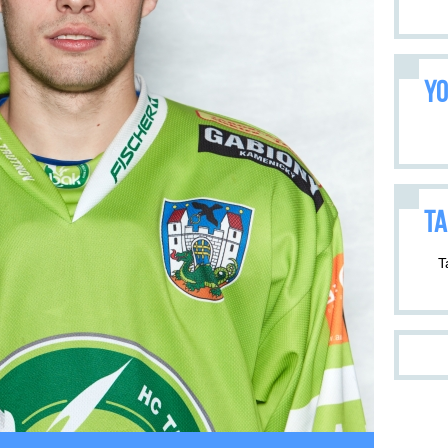
YO
TA
T