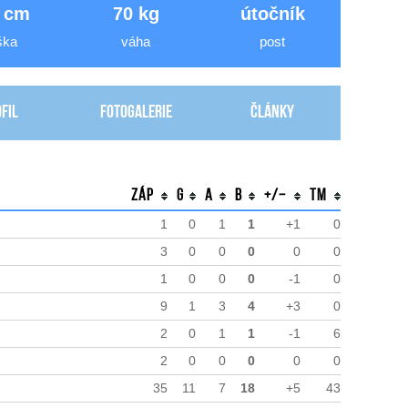
 cm
70 kg
útočník
ška
váha
post
fil
Fotogalerie
Články
Záp
G
A
B
+/−
TM
1
0
1
1
+1
0
3
0
0
0
0
0
1
0
0
0
-1
0
9
1
3
4
+3
0
2
0
1
1
-1
6
2
0
0
0
0
0
35
11
7
18
+5
43