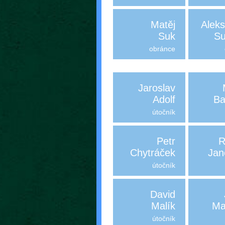
Matěj
Alek
Suk
Su
obránce
Jaroslav
Adolf
Ba
útočník
Petr
R
Chytráček
Jan
útočník
David
Malík
Ma
útočník