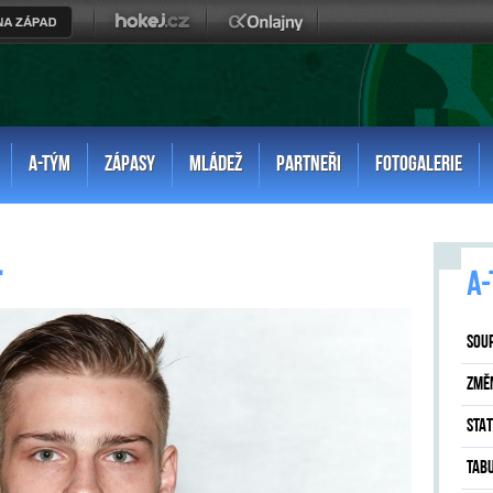
A-TÝM
ZÁPASY
MLÁDEŽ
PARTNEŘI
FOTOGALERIE
l
A-
SOU
ZMĚ
STAT
TAB