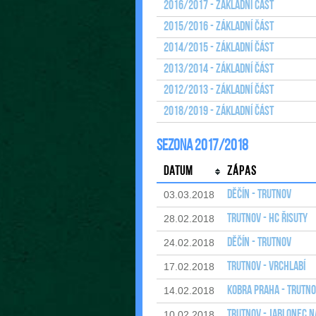
2016/2017 - Základní část
2015/2016 - Základní část
2014/2015 - Základní část
2013/2014 - Základní část
2012/2013 - Základní část
2018/2019 - Základní část
Sezona 2017/2018
Datum
Zápas
Děčín - Trutnov
03.03.2018
Trutnov - HC Řisuty
28.02.2018
Děčín - Trutnov
24.02.2018
Trutnov - Vrchlabí
17.02.2018
Kobra Praha - Trutn
14.02.2018
Trutnov - Jablonec n
10.02.2018