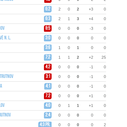
6:2
2
0
2
+3
0
6:3
2
1
3
+4
0
nov
8:5
0
0
0
-3
0
é n. L.
3:0
0
0
0
0
0
3:6
1
0
1
0
0
7:2
1
1
2
+2
25
4:2
0
0
0
-1
0
 Trutnov
3:1
0
0
0
-1
0
ha
4:1
0
0
0
-1
0
7:2
0
0
0
+1
0
lov
4:0
0
1
1
+1
0
Trutnov
2:4
0
0
0
0
0
4:3 pr.
0
0
0
0
2