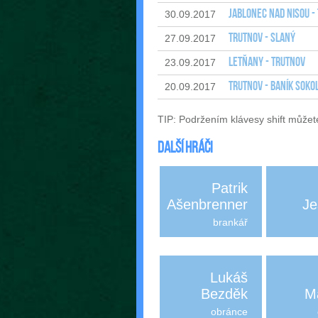
Jablonec nad Nisou -
30.09.2017
Trutnov - Slaný
27.09.2017
Letňany - Trutnov
23.09.2017
Trutnov - Baník Soko
20.09.2017
TIP: Podržením klávesy shift můžet
Další hráči
Patrik
Ašenbrenner
Je
brankář
Lukáš
Bezděk
M
obránce