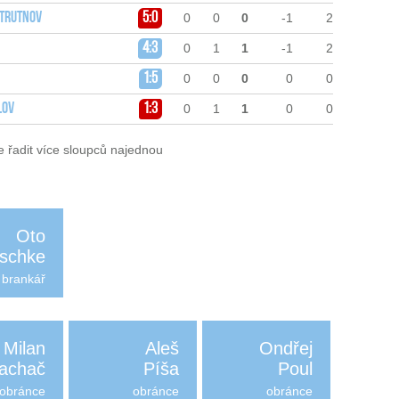
 Trutnov
5:0
0
0
0
-1
2
4:3
0
1
1
-1
2
1:5
0
0
0
0
0
lov
1:3
0
1
1
0
0
e řadit více sloupců najednou
Oto
schke
brankář
Milan
Aleš
Ondřej
achač
Píša
Poul
obránce
obránce
obránce