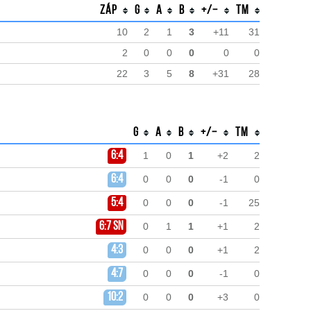
Záp
G
A
B
+/−
TM
10
2
1
3
+11
31
2
0
0
0
0
0
22
3
5
8
+31
28
G
A
B
+/−
TM
6:4
1
0
1
+2
2
6:4
0
0
0
-1
0
5:4
0
0
0
-1
25
6:7 sn
0
1
1
+1
2
4:3
0
0
0
+1
2
4:7
0
0
0
-1
0
10:2
0
0
0
+3
0