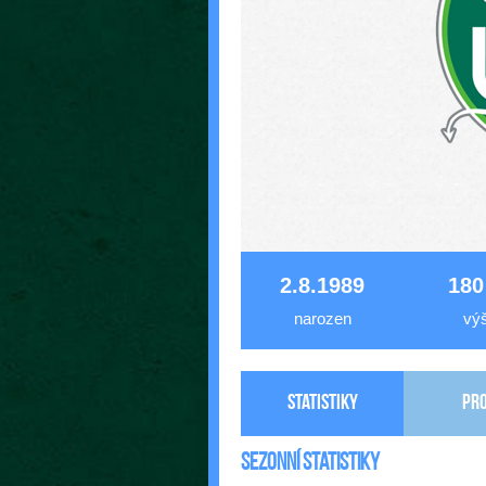
2.8.1989
180
narozen
vý
Statistiky
Pro
Sezonní statistiky