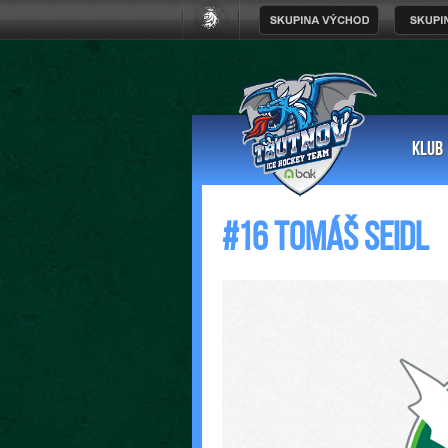
KLUB
#16 Tomáš Seidl