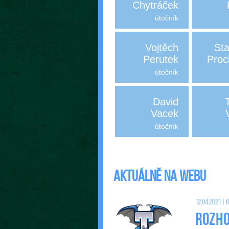
Chytráček
útočník
Vojtěch
Sta
Perutek
Proc
útočník
David
Vacek
útočník
Aktuálně na webu
12.04.2021 |
Rozho