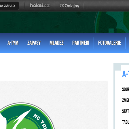
A-TÝM
ZÁPASY
MLÁDEŽ
PARTNEŘI
FOTOGALERIE
A-
SOU
ZMĚ
STAT
TAB