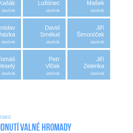
Kašák
Luštinec
Mašek
útočník
útočník
útočník
nislav
David
Jiří
házka
Smékal
Šimoníček
útočník
útočník
útočník
Tomáš
Petr
Jiří
Veselý
Vlček
Zelenka
útočník
útočník
útočník
 Redakce
dnutí valné hromady