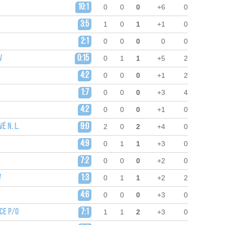
10:1
0
0
0
+6
0
3:5
1
0
1
+1
0
2:1
0
0
0
0
0
v
0:15
0
1
1
+5
2
4:2
0
0
0
+1
2
1:7
0
0
0
+3
4
4:2
0
0
0
+1
0
é n. L.
9:0
2
0
2
+4
0
4:9
0
1
1
+3
0
7:2
0
0
0
+2
0
v
1:3
0
1
1
+2
2
4:6
0
0
0
+3
0
ce p/O
7:1
1
1
2
+3
0