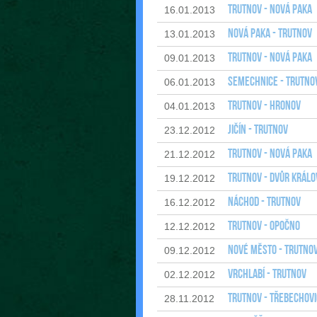
Trutnov - Nová Paka
16.01.2013
Nová Paka - Trutnov
13.01.2013
Trutnov - Nová Paka
09.01.2013
Semechnice - Trutno
06.01.2013
Trutnov - Hronov
04.01.2013
Jičín - Trutnov
23.12.2012
Trutnov - Nová Paka
21.12.2012
Trutnov - Dvůr Králov
19.12.2012
Náchod - Trutnov
16.12.2012
Trutnov - Opočno
12.12.2012
Nové Město - Trutno
09.12.2012
Vrchlabí - Trutnov
02.12.2012
Trutnov - Třebechovi
28.11.2012