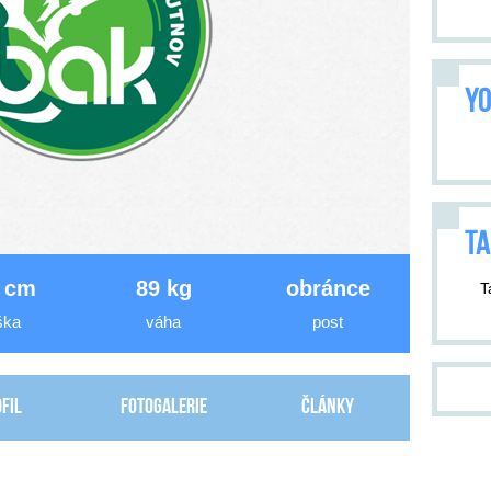
YO
TA
 cm
89 kg
obránce
T
ška
váha
post
fil
Fotogalerie
Články