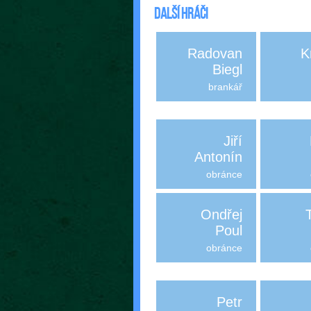
Další hráči
Radovan
K
Biegl
brankář
Jiří
Antonín
obránce
Ondřej
Poul
obránce
Petr