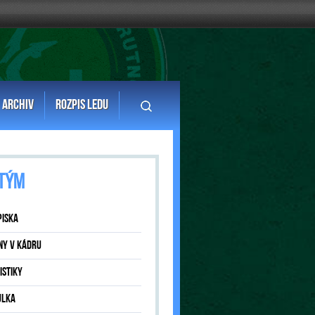
ARCHIV
ROZPIS LEDU
TÝM
PISKA
NY V KÁDRU
ISTIKY
ULKA