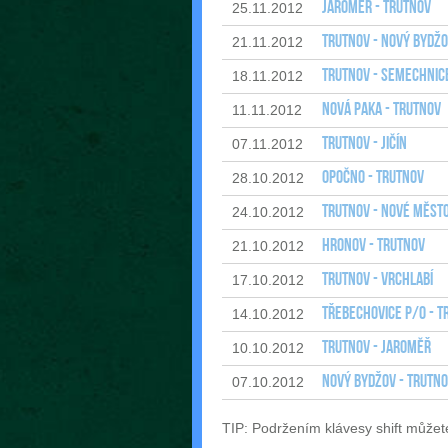
Jaroměř - Trutnov
25.11.2012
Trutnov - Nový Bydž
21.11.2012
Trutnov - Semechnic
18.11.2012
Nová Paka - Trutnov
11.11.2012
Trutnov - Jičín
07.11.2012
Opočno - Trutnov
28.10.2012
Trutnov - Nové Měst
24.10.2012
Hronov - Trutnov
21.10.2012
Trutnov - Vrchlabí
17.10.2012
Třebechovice p/O - T
14.10.2012
Trutnov - Jaroměř
10.10.2012
Nový Bydžov - Trutn
07.10.2012
TIP: Podržením klávesy shift můžet