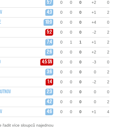
5:7
0
0
0
+2
0
ov
4:3
0
0
0
+1
2
e
10:0
0
0
0
+4
0
5:2
0
0
0
-2
2
7:4
0
1
1
+1
2
2:6
0
0
0
+2
2
o
4:5 sn
0
0
0
-3
0
3:6
0
0
0
0
2
1:4
0
0
0
-2
2
rutnov
2:3
0
0
0
0
0
4:2
0
0
0
0
2
ov
4:6
0
0
0
+1
4
e řadit více sloupců najednou