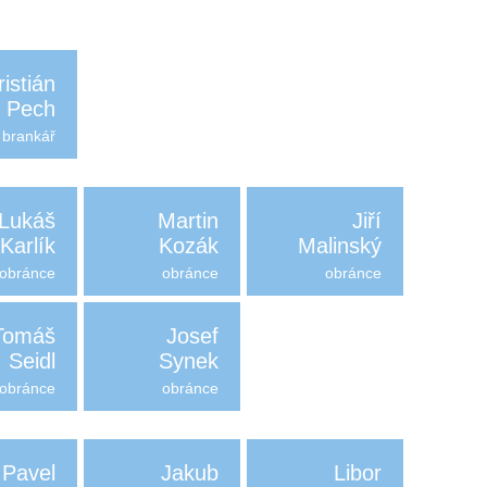
ristián
Pech
brankář
Lukáš
Martin
Jiří
Karlík
Kozák
Malinský
obránce
obránce
obránce
Tomáš
Josef
Seidl
Synek
obránce
obránce
Pavel
Jakub
Libor