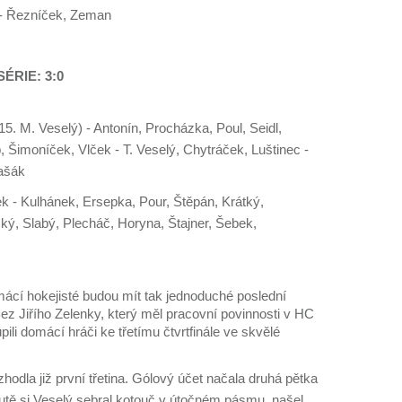
- Řezníček, Zeman
ÉRIE: 3:0
15. M. Veselý) - Antonín, Procházka, Poul, Seidl,
ip, Šimoníček, Vlček - T. Veselý, Chytráček, Luštinec -
ašák
k - Kulhánek, Ersepka, Pour, Štěpán, Krátký,
ký, Slabý, Plecháč, Horyna, Štajner, Šebek,
ácí hokejisté budou mít tak jednoduché poslední
 Bez Jiřího Zelenky, který měl pracovní povinnosti v HC
ili domácí hráči ke třetímu čtvrtfinále ve skvělé
hodla již první třetina. Gólový účet načala druhá pětka
utě si Veselý sebral kotouč v útočném pásmu, našel