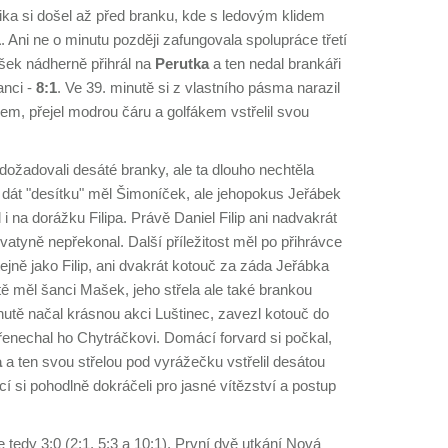
ka si došel až před branku, kde s ledovým klidem
1
. Ani ne o minutu později zafungovala spolupráce třetí
ek nádherně přihrál na
Perutka
a ten nedal brankáři
anci -
8:1
. Ve 39. minutě si z vlastního pásma narazil
m, přejel modrou čáru a golfákem vstřelil svou
ožadovali desáté branky, ale ta dlouho nechtěla
 dát "desítku" měl Šimoníček, ale jehopokus Jeřábek
 i na dorážku Filipa. Právě Daniel Filip ani nadvakrát
vatyně nepřekonal. Další příležitost měl po přihrávce
ejně jako Filip, ani dvakrát kotouč za záda Jeřábka
tě měl šanci Mašek, jeho střela ale také brankou
nutě načal krásnou akci Luštinec, zavezl kotouč do
enechal ho Chytráčkovi. Domácí forvard si počkal,
a
a ten svou střelou pod vyrážečku vstřelil desátou
í si pohodlně dokráčeli pro jasné vítězství a postup
 tedy 3:0 (2:1, 5:3 a 10:1). První dvě utkání Nová