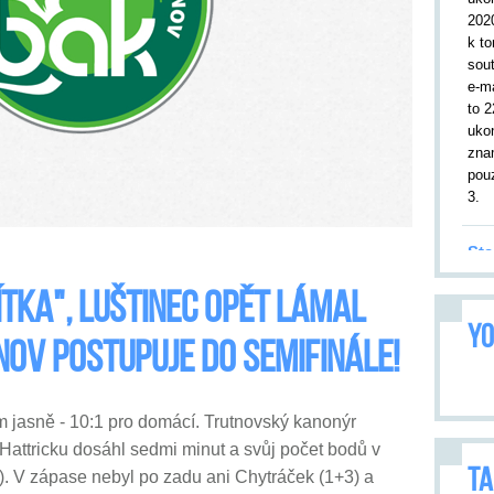
202
k to
sou
e-m
to 2
uko
zna
pouz
3.
Sta
19.
ítka", Luštinec opět lámal
kor
YO
utk
ov postupuje do semifinále!
Tru
leto
9. 2
 jasně - 10:1 pro domácí. Trutnovský kanonýr
přiv
Utk
 Hattricku dosáhl sedmi minut a svůj počet bodů v
opa
TA
). V zápase nebyl po zadu ani Chytráček (1+3) a
vše