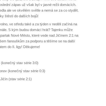
oslední zápas už však byl v jasné režii domácích.
dla ale ve skvělém světle a nemá se za co stydět.
 štěstí do dalších bojů!
volno, ve středu také a za týden v neděli začíná na
nále. S kým budou domácí hrát? Tajenku může
li Spartak Nové Město, které vede nad Jičínem 2:1 na
šem fanouškům za podporu a těšíme se na další
atem do II. ligy! Děkujeme!
 (konečný stav série 3:0)
onov (konečný stav série 0:3)
ičín (stav série 2:1)