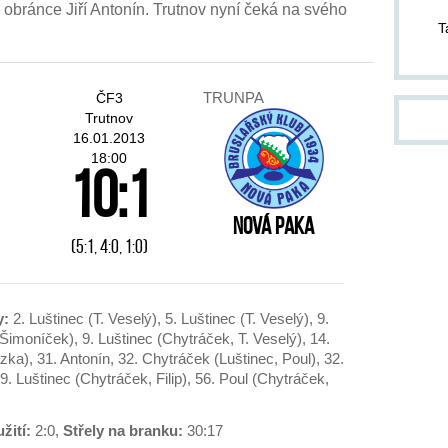
l obránce Jiří Antonín. Trutnov nyní čeká na svého
pom
T
pond
ZA
TRUNPA
ČF3
14.
Trutnov
kter
16.01.2013
Jab
18:00
10:1
Dvůr
od 1
jako
Nová Paka
slo
(5:1, 4:0, 1:0)
těch
och
cel
do p
y:
2. Luštinec (T. Veselý), 5. Luštinec (T. Veselý), 9.
stří
imoníček), 9. Luštinec (Chytráček, T. Veselý), 14.
div
a), 31. Antonín, 32. Chytráček (Luštinec, Poul), 32.
inf
. Luštinec (Chytráček, Filip), 56. Poul (Chytráček,
pla
žití:
2:0,
Střely na branku:
30:17