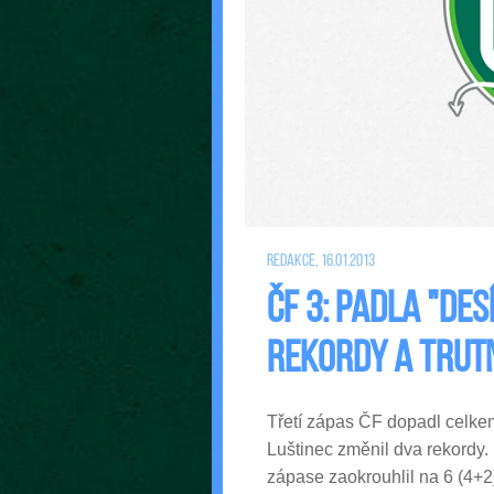
Redakce, 16.01.2013
ČF 3: Padla "des
rekordy a Trutn
Třetí zápas ČF dopadl celkem
Luštinec změnil dva rekordy.
zápase zaokrouhlil na 6 (4+2