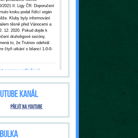
0/2021 II. Ligy ČR. Doporučení
muto kroku podal řídící orgán
těže. Kluby byly informování
ailem těsně před Vánocemi a
2. 12. 2020. Pokud dojde k
nčení druholigové sezóny,
mená to, že Trutnov odehrál
e čtyři utkání s bilancí 1-0-0-
rt sezony odložen!
09.2020
| Kvůli nákaze
onavirem bylo odloženo úvodní
UTUBE KANÁL
ání s Jabloncem nad Nisou.
tnov tak čeká premiéra v
šní sezóně až ve středu, 23.
Přejít na YouTube
020, kdy od 18:00 hodin
ítáme hosty ze Dvora Králové.
ání bude pod přísnými
třeními vlády ČR. O tom, jak
BULKA
 bude, budeme informovat