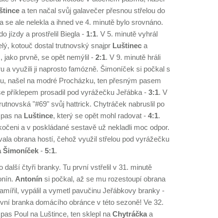
štince
a ten načal svůj galavečer přesnou střelou do
 se ale nelekla a ihned ve 4. minutě bylo srovnáno.
o jízdy a prostřelil Biegla -
1:1
. V 5. minutě vyhrál
lý, kotouč dostal trutnovský snajpr
Luštinec
a
jako prvně, se opět nemýlil -
2:1
. V 9. minutě hráli
u a využili ji naprosto famózně. Šimoníček si počkal s
lu, našel na modré Procházku, ten přesným pasem
 se příklepem prosadil pod vyrážečku Jeřábka -
3:1
. V
rutnovská "#69" svůj hattrick. Chytráček nabruslil po
l pas na
Luštince
, který se opět mohl radovat -
4:1
.
kočeni a v poskládané sestavě už nekladli moc odpor.
ala obrana hostí, čehož využil střelou pod vyrážečku
a Šimoníček
-
5:1
.
 další čtyři branky. Tu první vstřelil v 31. minutě
onín.
Antonín
si počkal, až se mu rozestoupí obrana
amířil, vypálil a vymetl pavučinu Jeřábkovy branky -
první branka domácího obránce v této sezoně! Ve 32.
 pas Poul na Luštince, ten sklepl na
Chytráčka
a