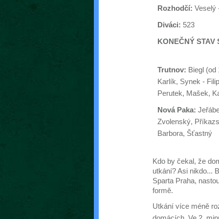
Rozhodčí:
Veselý 
Diváci:
523
KONEČNÝ STAV S
Trutnov:
Biegl (od 
Karlík, Synek - Fil
Perutek, Mašek, K
Nová Paka:
Jeřábe
Zvolenský, Příkazs
Barbora, Šťastný
Kdo by čekal, že dom
utkání? Asi nikdo...
Sparta Praha, nastoup
formě.
Utkání více méně roz
domácích. Ve 2. min