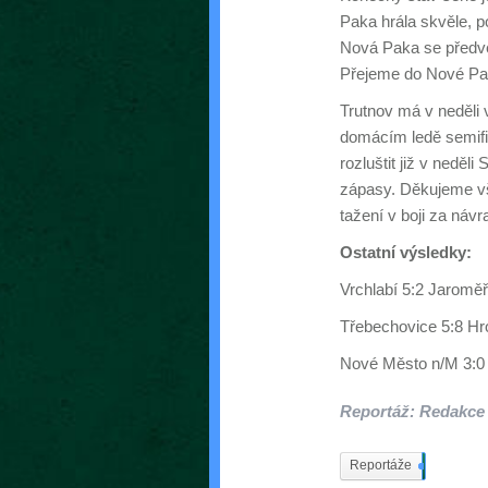
Paka hrála skvěle, p
Nová Paka se předve
Přejeme do Nové Paky
Trutnov má v neděli 
domácím ledě semifi
rozluštit již v nedě
zápasy. Děkujeme v
tažení v boji za návr
Ostatní výsledky:
Vrchlabí 5:2 Jaroměř
Třebechovice 5:8 Hr
Nové Město n/M 3:0 J
Reportáž: Redakce
Reportáže
537