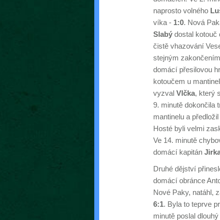
naprosto volného
Lu
víka -
1:0
. Nová Paka
Slabý
dostal kotouč d
čistě vhazování Vese
stejným zakončením, 
domácí přesilovou hr
kotoučem u mantine
vyzval
Vlčka
, který
9. minutě dokončila t
mantinelu a předloži
Hosté byli velmi zas
Ve 14. minutě chybov
domácí kapitán
Jirk
Druhé dějství přineslo
domácí obránce Ant
Nové Paky, natáhl, z
6:1
. Byla to teprve 
minutě poslal dlouhý