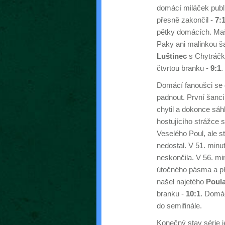
domácí miláček publi
přesně zakončil -
7:
pětky domácích. Maš
Paky ani malinkou š
Luštinec
s Chytráčke
čtvrtou branku -
9:1
.
Domácí fanoušci se d
padnout. První šanci
chytil a dokonce sáhl
hostujícího strážce s
Veselého Poul, ale st
nedostal. V 51. minu
neskončila. V 56. mi
útočného pásma a př
našel najetého
Poul
branku -
10:1
. Domác
do semifinále.
Konečný stav série je