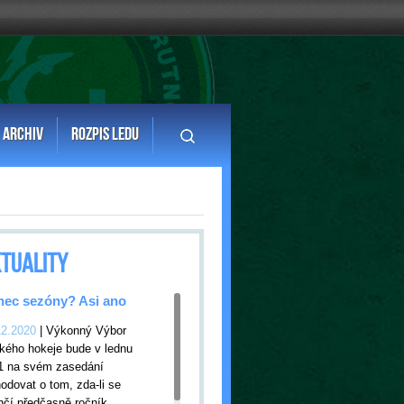
ARCHIV
ROZPIS LEDU
TUALITY
ec sezóny? Asi ano
12.2020
| Výkonný Výbor
kého hokeje bude v lednu
1 na svém zasedání
odovat o tom, zda-li se
nčí předčasně ročník