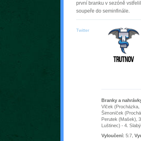
první branku v sezóně vstřeli
soupeře do seminfinále.
Twitter
Trutnov
Branky a nahrávk
Vlček (Procházka, Š
Šimoníček (Procházk
Perutek (Mašek), 39
Luštinec) - 4. Slabý
Vyloučení:
5:7,
Vyu