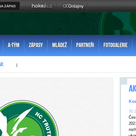
A-TÝM
ZÁPASY
MLÁDEŽ
PARTNEŘI
FOTOGALERIE
|
AK
Kon
30.
Čes
202
rozh
uko