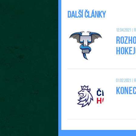
Další články
12.04.2021 |
Rozho
Hokej
01.02.2021 |
Konec 