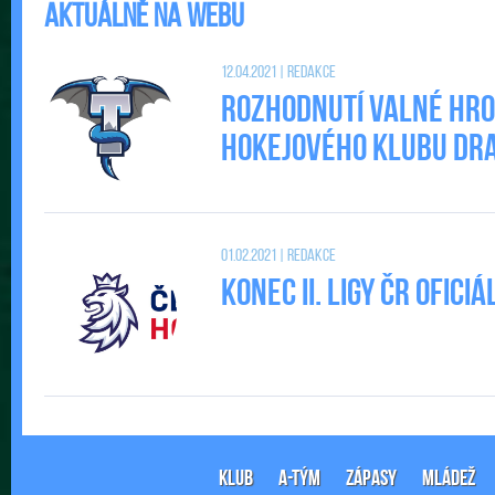
Aktuálně na webu
12.04.2021 | Redakce
Rozhodnutí valné hr
Hokejového klubu DRAC
01.02.2021 | Redakce
Konec II. Ligy ČR ofic
KLUB
A-TÝM
ZÁPASY
MLÁDEŽ