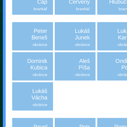
Čáp
Červený
Hlubuč
brankář
brankář
bran
Peter
Lukáš
Luk
Beneš
Junek
Kar
obránce
obránce
obrá
Dominik
Aleš
Ondř
Kubica
Píša
Po
obránce
obránce
obrá
Lukáš
Vácha
obránce
Pavel
Petr
Rom