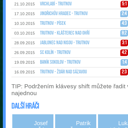
Vrchlabí - Trutnov
5:1
21.10.2015
Jindřichův Hradec - Trutnov
2:4
17.10.2015
Trutnov - Písek
4:3
10.10.2015
Trutnov - Klášterec nad Ohří
8:2
03.10.2015
Jablonec nad Nisou - Trutnov
3:1
28.09.2015
SC Kolín - Trutnov
4:2
26.09.2015
Baník Sokolov - Trutnov
1:4
19.09.2015
Trutnov - Ždár nad Sázavou
2:3
16.09.2015
TIP: Podržením klávesy shift můžete řadit
najednou
Další hráči
Josef
Patrik
Luk