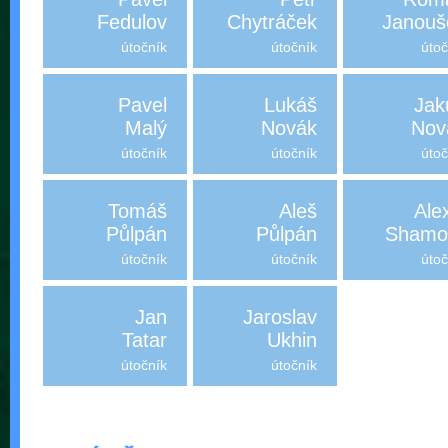
Fedulov
Chytráček
Janouš
útočník
útočník
útoč
Pavel
Lukáš
Jak
Malý
Novák
Nov
útočník
útočník
útoč
Tomáš
Aleš
Ale
Půlpán
Půlpán
Shamol
útočník
útočník
útoč
Jan
Jaroslav
Tatar
Ukhin
útočník
útočník