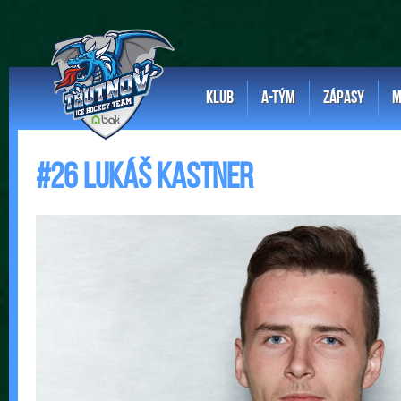
KLUB
A-TÝM
ZÁPASY
M
#26 Lukáš Kastner