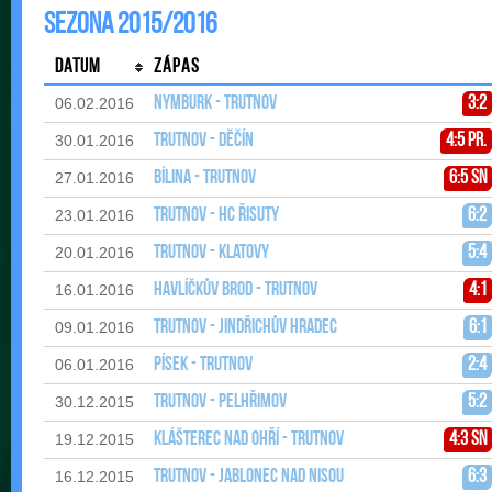
Sezona 2015/2016
Datum
Zápas
Nymburk - Trutnov
3:2
06.02.2016
Trutnov - Děčín
4:5 pr.
30.01.2016
Bílina - Trutnov
6:5 sn
27.01.2016
Trutnov - HC Řisuty
6:2
23.01.2016
Trutnov - Klatovy
5:4
20.01.2016
Havlíčkův Brod - Trutnov
4:1
16.01.2016
Trutnov - Jindřichův Hradec
6:1
09.01.2016
Písek - Trutnov
2:4
06.01.2016
Trutnov - Pelhřimov
5:2
30.12.2015
Klášterec nad Ohří - Trutnov
4:3 sn
19.12.2015
Trutnov - Jablonec nad Nisou
6:3
16.12.2015