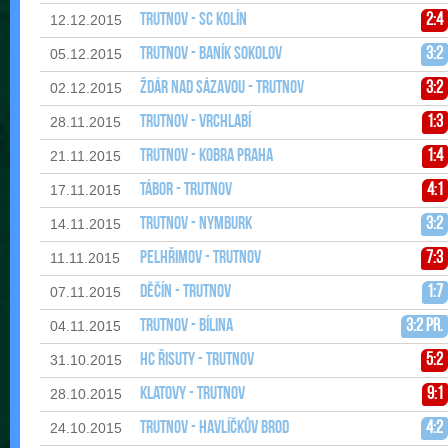
Trutnov - SC Kolín
2:4
12.12.2015
Trutnov - Baník Sokolov
3:2
05.12.2015
Ždár nad Sázavou - Trutnov
3:2
02.12.2015
Trutnov - Vrchlabí
1:3
28.11.2015
Trutnov - Kobra Praha
1:4
21.11.2015
Tábor - Trutnov
4:1
17.11.2015
Trutnov - Nymburk
3:2
14.11.2015
Pelhřimov - Trutnov
7:3
11.11.2015
Děčín - Trutnov
1:7
07.11.2015
Trutnov - Bílina
3:2 pr.
04.11.2015
HC Řisuty - Trutnov
5:2
31.10.2015
Klatovy - Trutnov
9:1
28.10.2015
Trutnov - Havlíčkův Brod
4:2
24.10.2015