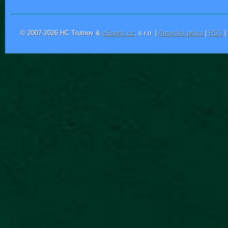
© 2007-2026 HC Trutnov &
eSports.cz
, s.r.o. |
Autorská práva
|
RSS
|