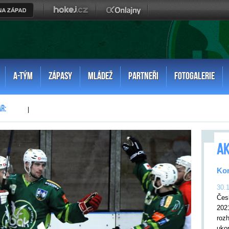
A-TÝM
ZÁPASY
MLÁDEŽ
PARTNEŘI
FOTOGALERIE
|
AK
Kon
30.
Čes
202
rozh
uko