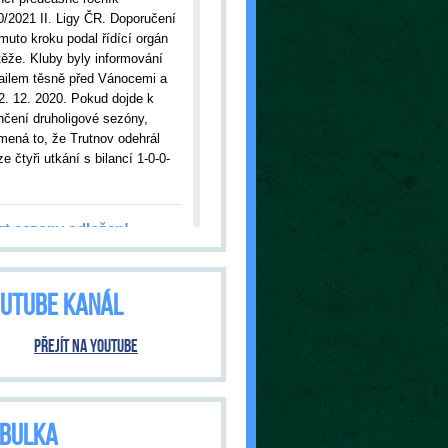
0/2021 II. Ligy ČR. Doporučení
muto kroku podal řídící orgán
těže. Kluby byly informování
ailem těsně před Vánocemi a
2. 12. 2020. Pokud dojde k
nčení druholigové sezóny,
mená to, že Trutnov odehrál
e čtyři utkání s bilancí 1-0-0-
rt sezony odložen!
09.2020
| Kvůli nákaze
onavirem bylo odloženo úvodní
UTUBE KANÁL
ání s Jabloncem nad Nisou.
tnov tak čeká premiéra v
šní sezóně až ve středu, 23.
Přejít na YouTube
020, kdy od 18:00 hodin
ítáme hosty ze Dvora Králové.
ání bude pod přísnými
třeními vlády ČR. O tom, jak
BULKA
 bude, budeme informovat