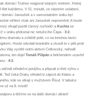
však domácí Trutnov reagoval stejným metrem. Hokej
 líbit každému. V 51. minutě, ve vlastním oslabení,
ly domácí Janoušek a v samostatném úniku byl
restné střílení však ani Janoušek neproměnil. A hosté
trový ofsajd pustili čárový rozhodčí a
Kuchta
se
yž v úniku překonal nic netušícího Čápa -
3:2
.
ému dramatu a zvláště poté, co na trestnou lavici
jpkem. Hosté odvolali brankáře a zkusili to v pěti proti
vku Valy vystihl velmi aktivní Cetkovský, nahodil
pásma, ten dojel
Tomáš Půlpán
a bekhendem uzavřel
asu -
4:2
.
odčinili středeční porážku a připsali si třetí výhru v
ě. Teď čeká Draky středeční zájezd do Klatov a
aného, kde se utkají s mužstvem Řisut. V tabulce
sme už na 8. místě!
dporu a těšíme se na další domácí utkání!