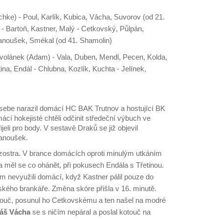
hke) - Poul, Karlík, Kubica, Vácha, Suvorov (od 21.
- Bartoň, Kastner, Malý - Cetkovský, Půlpán,
Janoušek, Smékal (od 41. Shamolin)
olánek (Adam) - Vala, Duben, Mendl, Pecen, Kolda,
tina, Endál - Chlubna, Kozlík, Kuchta - Jelínek,
 sebe narazil domácí HC BAK Trutnov a hostující BK
cí hokejisté chtěli odčinit středeční výbuch ve
ijeli pro body. V sestavě Draků se již objevil
anoušek.
 zostra. V brance domácích oproti minulým utkáním
a měl se co ohánět, při pokusech Endála s Třetinou.
m nevyužili domácí, když Kastner pálil pouze do
ského brankáře. Změna skóre přišla v 16. minutě.
touč, posunul ho Cetkovskému a ten našel na modré
áš Vácha
se s ničím nepáral a poslal kotouč na