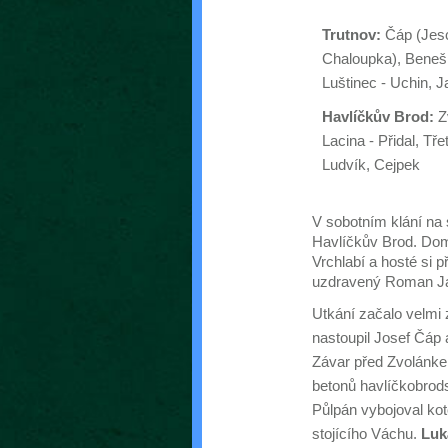
Trutnov:
Čáp (Jesc
Chaloupka), Beneš 
Luštinec - Uchin, 
Havlíčkův Brod:
Zv
Lacina - Přidal, Tře
Ludvík, Cejpek
V sobotním klání na
Havlíčkův Brod. Domá
Vrchlabí a hosté si př
uzdravený Roman J
Utkání začalo velmi
nastoupil Josef Čáp 
Závar před Zvolánke
betonů havlíčkobrod
Půlpán vybojoval ko
stojícího Váchu.
Luk