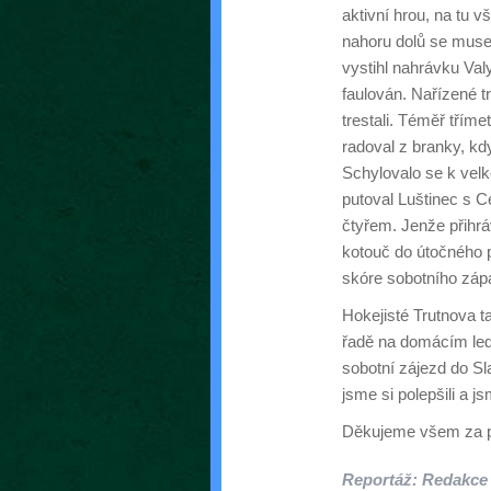
aktivní hrou, na tu 
nahoru dolů se musel
vystihl nahrávku Va
faulován. Nařízené t
trestali. Téměř tříme
radoval z branky, kd
Schylovalo se k velk
putoval Luštinec s Ce
čtyřem. Jenže přihrá
kotouč do útočného 
skóre sobotního záp
Hokejisté Trutnova ta 
řadě na domácím led
sobotní zájezd do Sl
jsme si polepšili a j
Děkujeme všem za po
Reportáž: Redakce