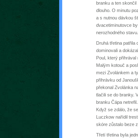
branku a ten skonči
dlouho. O minutu poz
a s nutnou dávkou št
dvacetiminutovce byl
nerozhodného stavu
Druhá třetina patři
dominovali a dokázali
Poul, který přihráva
Malým kotouč a posl
mezi Zvolánkem a t
přihrávku od Janoušk
překonal Zvolánka n
tlačili se do branky.
branku Čápa netrefil.
Když se zdálo, že se 
Luczkow nařídil tres
skóre zůstalo beze 
Třetí třetina byla j