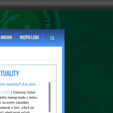
ARCHIV
ROZPIS LEDU
TUALITY
ec sezóny? Asi ano
12.2020
| Výkonný Výbor
kého hokeje bude v lednu
1 na svém zasedání
odovat o tom, zda-li se
nčí předčasně ročník