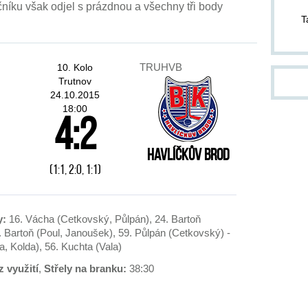
níku však odjel s prázdnou a všechny tři body
pom
T
pond
ZA
TRUHVB
10. Kolo
14.
Trutnov
kter
24.10.2015
Jab
18:00
4:2
Dvůr
od 1
jako
Havlíčkův Brod
slo
(1:1, 2:0, 1:1)
těch
och
cel
do p
y:
16. Vácha (Cetkovský, Půlpán), 24. Bartoň
stří
. Bartoň (Poul, Janoušek), 59. Půlpán (Cetkovský) -
div
, Kolda), 56. Kuchta (Vala)
inf
 využití
,
Střely na branku:
38:30
pla