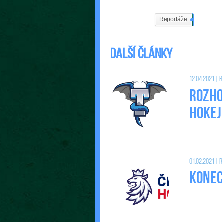
Reportáže
537
Další články
12.04.2021 |
Rozho
Hokej
01.02.2021 |
Konec 