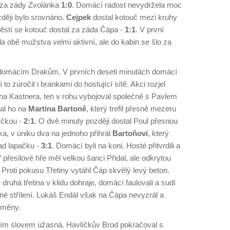
l za zády Zvolánka
1:0
. Domácí radost nevydržela moc
ději bylo srovnáno.
Cejpek
dostal kotouč mezi kruhy
ěstí se kotouč dostal za záda Čápa -
1:1
. V první
a obě mužstva velmi aktivní, ale do kabin se šlo za
.
la domácím Drakům. V prvních deseti minutách domácí
 to zúročit i brankami do hostující sítě. Akci rozjel
l na Kastnera, ten v rohu vybojoval společně s Pavlem
al ho na
Martina Bartoně
, který trefil přesně mezeru
yčkou -
2:1
. O dvě minuty později dostal Poul přesnou
a, v úniku dva na jednoho přihrál
Bartoňovi
, který
ad lapačku -
3:1
. Domácí byli na koni. Hosté přitvrdili a
 V přesilové hře měl velkou šanci Přidal, ale odkrytou
 Proti pokusu Třetiny vytáhl Čáp skvělý levý beton.
druhá třetina v klidu dohraje, domácí faulovali a sudí
tné střílení. Lukáš Endál však na Čápa nevyzrál a
změny.
edním slovem úžasná. Havlíčkův Brod pokračoval s