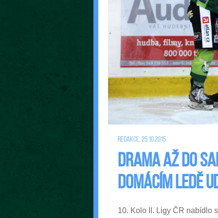
Redakce, 25.10.2015
Drama až do sa
domácím ledě u
10. Kolo II. Ligy ČR nabídlo 