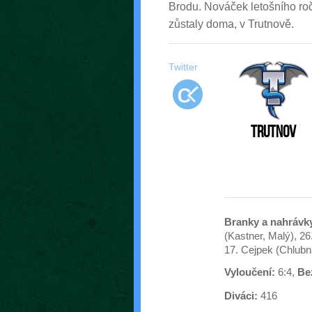
Brodu. Nováček letošního roč
zůstaly doma, v Trutnově.
Twitter
Trutnov
Branky a nahrávk
(Kastner, Malý), 26
17. Cejpek (Chlubna
Vyloučení:
6:4,
Bez
Diváci:
416