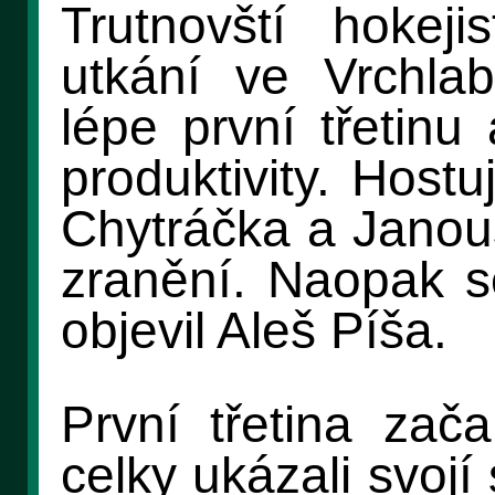
Trutnovští hokeji
utkání ve Vrchlab
lépe první třetinu
produktivity. Hostu
Chytráčka a Janouš
zranění. Naopak s
objevil Aleš Píša.
První třetina zač
celky ukázali svojí