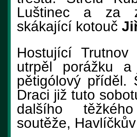
Luštinec a za z
skákající kotouč
Ji
Hostující Trutnov
utrpěl porážku a
pětigólový příděl.
Draci již tuto sobot
dalšího těžkéh
soutěže, Havlíčkův