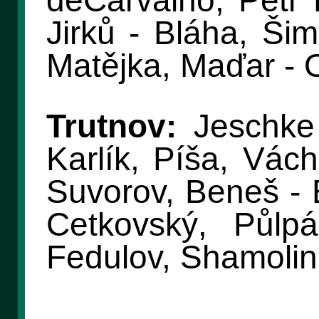
Jirků - Bláha, Ši
Matějka, Maďar - O
Trutnov:
Jeschke 
Karlík, Píša, Vác
Suvorov, Beneš - B
Cetkovský, Půlpá
Fedulov, Shamolin