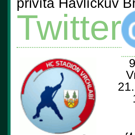
přivítá Havlíčkův B
Twitter
9
V
21