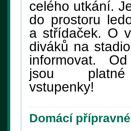
celého utkání. J
do prostoru led
a střídaček. O v
diváků na stadi
informovat. O
jsou platné
vstupenky!
Domácí přípravné