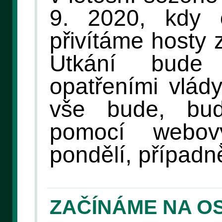
9. 2020, kdy 
přivítáme hosty 
Utkání bude
opatřeními vlád
vše bude, bud
pomocí webov
pondělí, případně
ZAČÍNÁME NA O