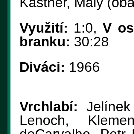
Kastner, Malý (ob
Využití:
1:0,
V os
branku:
30:28
Diváci:
1966
Vrchlabí:
Jelínek
Lenoch, Klemen
deCarvalho, Petr B