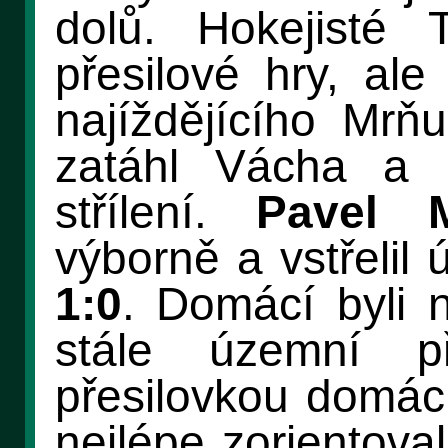
dolů. Hokejisté 
přesilové hry, al
najíždějícího Mrň
zatáhl Vácha a b
střílení.
Pavel 
výborně a vstřelil
1:0
. Domácí byli n
stále územní p
přesilovkou domác
nejlépe zorientova