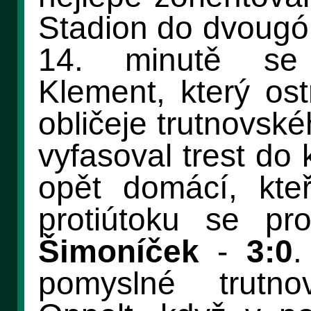
Stadion do dvougó
14. minutě se 
Klement, který ost
obličeje trutnovsk
vyfasoval trest do 
opět domácí, kteří
protiútoku se pro
Šimoníček
-
3:0
.
pomyslné trutno