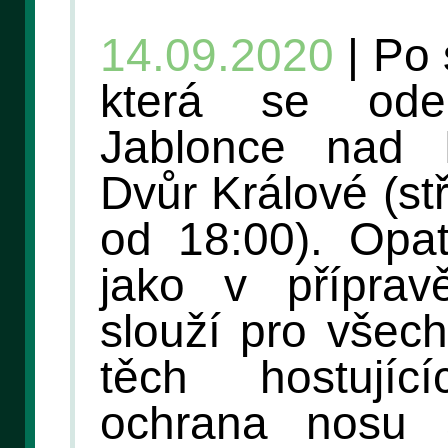
14.09.2020
| Po 
která se ode
Jablonce nad N
Dvůr Králové (st
od 18:00). Opat
jako v příprav
slouží pro všec
těch hostují
ochrana nosu