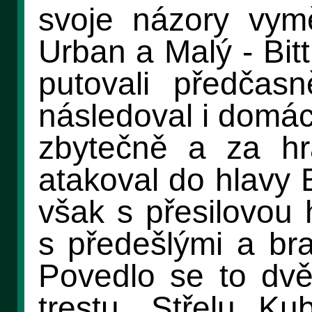
svoje názory vymě
Urban a Malý - Bit
putovali předčas
následoval i domác
zbytečně a za hr
atakoval do hlavy 
však s přesilovou 
s předešlými a bra
Povedlo se to dv
trestu. Střelu Ku