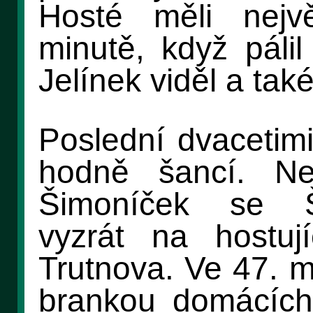
Hosté měli nejvě
minutě, když pálil
Jelínek viděl a také
Poslední dvacetim
hodně šancí. N
Šimoníček se Š
vyzrát na hostu
Trutnova. Ve 47. m
brankou domácích 