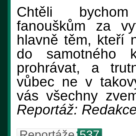
Chtěli bycho
fanouškům za vy
hlavně těm, kteří 
do samotného k
prohrávat, a trut
vůbec ne v takov
vás všechny zvem
Reportáž: Redakc
Reportáže
537