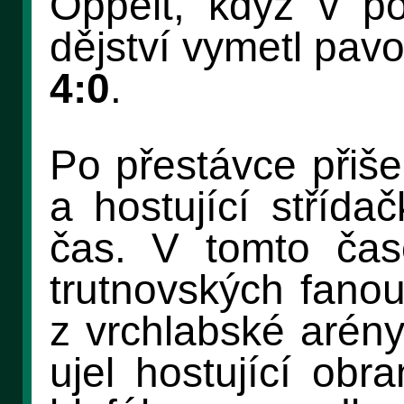
Oppelt, když v po
dějství vymetl pavo
4:0
.
Po přestávce přiše
a hostující střída
čas. V tomto čas
trutnovských fano
z vrchlabské arény
ujel hostující ob