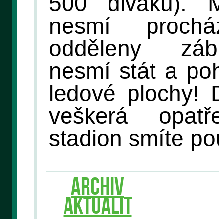
500 diváků). 
nesmí proch
odděleny záb
nesmí stát a po
ledové plochy! 
veškerá opat
stadion smíte po
ARCHIV
AKTUALIT