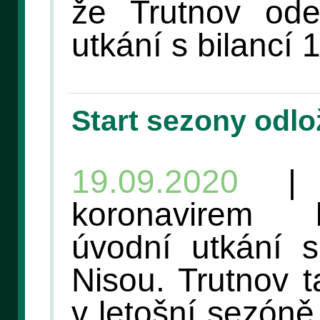
že Trutnov ode
utkání s bilancí 
Start sezony odlo
19.09.2020
| K
koronavirem 
úvodní utkání 
Nisou. Trutnov 
v letošní sezóně