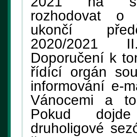
2021 na sv
rozhodovat o 
ukončí před
2020/2021 
Doporučení k to
řídící orgán so
informování e-m
Vánocemi a to
Pokud dojd
druholigové sez