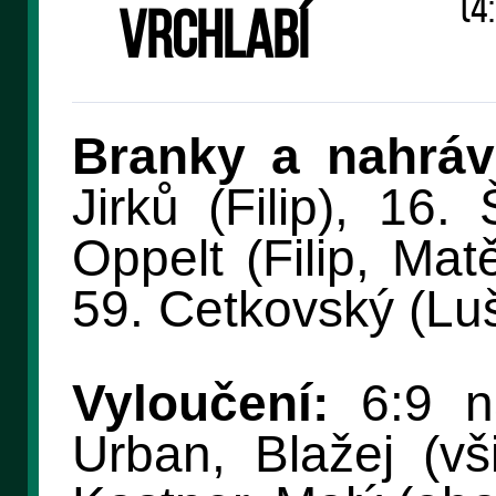
(4:
Vrchlabí
Branky a nahráv
Jirků (Filip), 16.
Oppelt (Filip, Matě
59. Cetkovský (Luš
Vyloučení:
6:9 na
Urban, Blažej (v