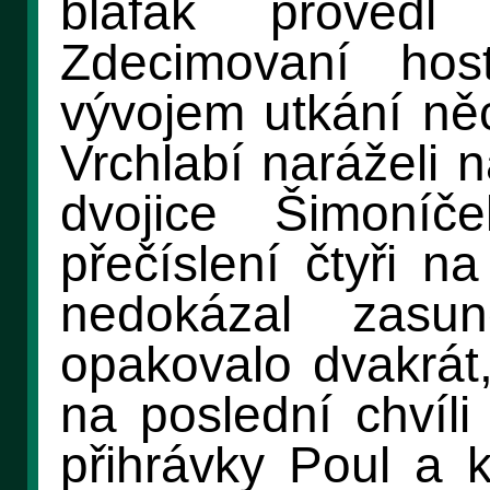
blafák prove
Zdecimovaní hos
vývojem utkání něc
Vrchlabí naráželi 
dvojice Šimoní
přečíslení čtyři n
nedokázal zasu
opakovalo dvakrát,
na poslední chvíli
přihrávky Poul a 