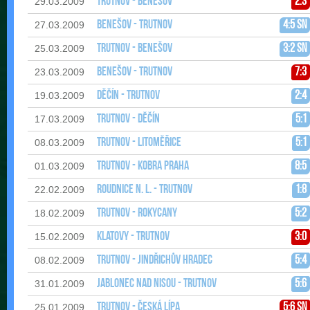
Trutnov - Benešov
2:3
29.03.2009
Benešov - Trutnov
4:5 sn
27.03.2009
Trutnov - Benešov
3:2 sn
25.03.2009
Benešov - Trutnov
7:3
23.03.2009
Děčín - Trutnov
2:4
19.03.2009
Trutnov - Děčín
5:1
17.03.2009
Trutnov - Litoměřice
5:1
08.03.2009
Trutnov - Kobra Praha
8:5
01.03.2009
Roudnice n. L. - Trutnov
1:8
22.02.2009
Trutnov - Rokycany
5:2
18.02.2009
Klatovy - Trutnov
3:0
15.02.2009
Trutnov - Jindřichův Hradec
5:4
08.02.2009
Jablonec nad Nisou - Trutnov
5:6
31.01.2009
Trutnov - Česká Lípa
5:6 sn
25.01.2009