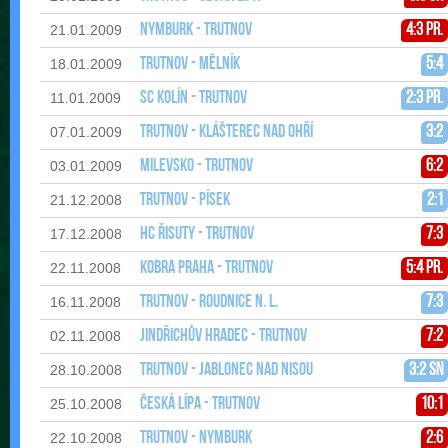
Nymburk - Trutnov
4:3 pr.
21.01.2009
Trutnov - Mělník
5:4
18.01.2009
SC Kolín - Trutnov
2:3 pr.
11.01.2009
Trutnov - Klášterec nad Ohří
3:2
07.01.2009
Milevsko - Trutnov
6:2
03.01.2009
Trutnov - Písek
2:1
21.12.2008
HC Řisuty - Trutnov
7:3
17.12.2008
Kobra Praha - Trutnov
5:4 pr.
22.11.2008
Trutnov - Roudnice n. L.
7:3
16.11.2008
Jindřichův Hradec - Trutnov
7:2
02.11.2008
Trutnov - Jablonec nad Nisou
3:2 sn
28.10.2008
Česká Lípa - Trutnov
10:1
25.10.2008
Trutnov - Nymburk
2:6
22.10.2008