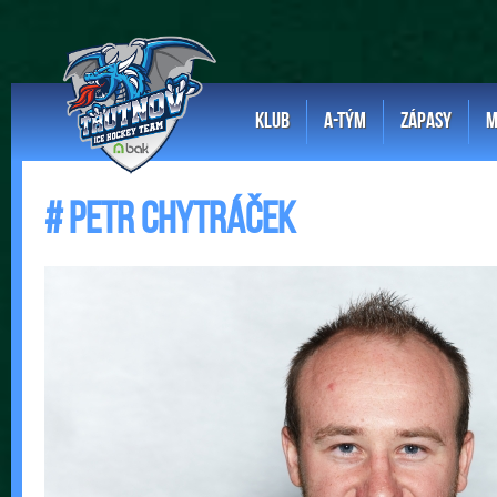
KLUB
A-TÝM
ZÁPASY
M
# Petr Chytráček