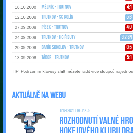
Mělník - Trutnov
4:1
18.10.2008
Trutnov - SC Kolín
5:3
12.10.2008
Písek - Trutnov
4:0
27.09.2008
Trutnov - HC Řisuty
3:2 sn
24.09.2008
Baník Sokolov - Trutnov
8:5
20.09.2008
Tábor - Trutnov
5:1
13.09.2008
TIP: Podržením klávesy shift můžete řadit více sloupců najedno
Aktuálně na webu
12.04.2021 | Redakce
Rozhodnutí valné hr
Hokejového klubu DRAC