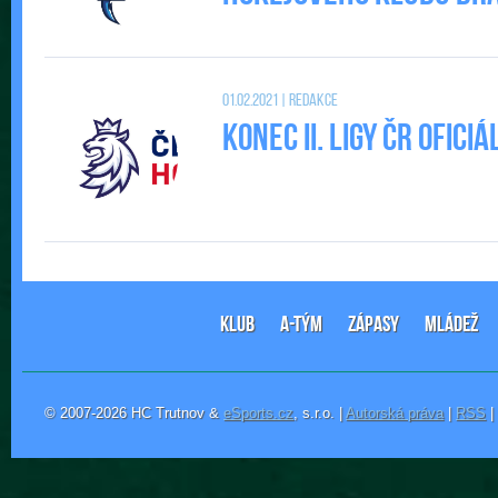
01.02.2021 | Redakce
Konec II. Ligy ČR ofic
KLUB
A-TÝM
ZÁPASY
MLÁDEŽ
© 2007-2026 HC Trutnov &
eSports.cz
, s.r.o. |
Autorská práva
|
RSS
|