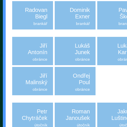
Radovan
Dominik
Pav
Biegl
Exner
Šk
brankář
brankář
bran
Jiří
Lukáš
Luk
Antonín
Junek
Kar
obránce
obránce
obrá
Jiří
Ondřej
Malinský
Poul
obránce
obránce
Petr
Roman
Jak
Chytráček
Janoušek
Lušti
útočník
útočník
útoč