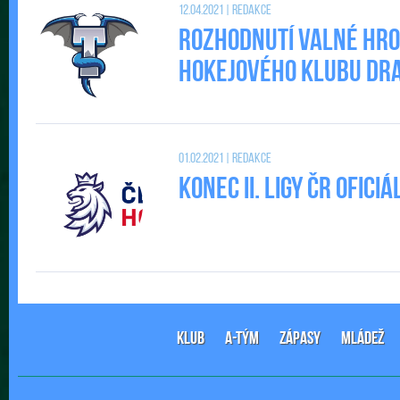
12.04.2021 | Redakce
Rozhodnutí valné hr
Hokejového klubu DRAC
01.02.2021 | Redakce
Konec II. Ligy ČR ofic
KLUB
A-TÝM
ZÁPASY
MLÁDEŽ