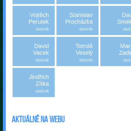
Vojtěch
Stanislav
Dav
Perutek
Procházka
Smék
útočník
útočník
útoč
David
Tomáš
Mar
Vacek
Veselý
Zadi
útočník
útočník
útoč
Jindřich
Zítka
útočník
Aktuálně na webu