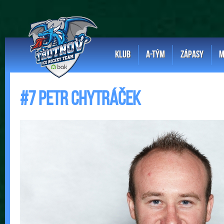
KLUB
A-TÝM
ZÁPASY
M
#7 Petr Chytráček