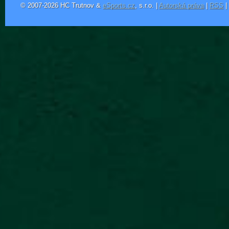
© 2007-2026 HC Trutnov &
eSports.cz
, s.r.o. |
Autorská práva
|
RSS
|