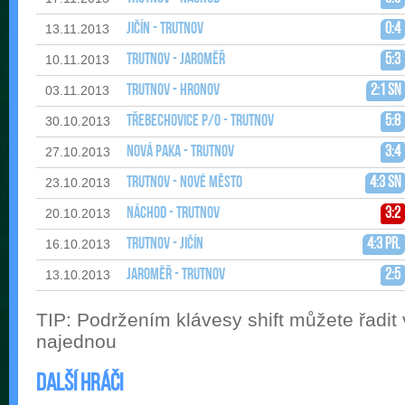
Jičín - Trutnov
0:4
13.11.2013
Trutnov - Jaroměř
5:3
10.11.2013
Trutnov - Hronov
2:1 sn
03.11.2013
Třebechovice p/O - Trutnov
5:8
30.10.2013
Nová Paka - Trutnov
3:4
27.10.2013
Trutnov - Nové Město
4:3 sn
23.10.2013
Náchod - Trutnov
3:2
20.10.2013
Trutnov - Jičín
4:3 pr.
16.10.2013
Jaroměř - Trutnov
2:5
13.10.2013
TIP: Podržením klávesy shift můžete řadit
najednou
Další hráči