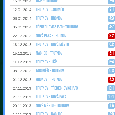
Jičín - Trutnov
2:9
15.01.2014
Trutnov - Jaroměř
7:1
12.01.2014
Trutnov - Hronov
4:3
08.01.2014
Třebechovice p/O - Trutnov
4:7
05.01.2014
Nová Paka - Trutnov
3:2
22.12.2013
Trutnov - Nové Město
6:2
18.12.2013
Náchod - Trutnov
5:1
15.12.2013
Trutnov - Jičín
6:4
11.12.2013
Jaroměř - Trutnov
0:3
08.12.2013
Hronov - Trutnov
4:3
01.12.2013
Trutnov - Třebechovice p/O
10:1
27.11.2013
Trutnov - Nová Paka
10:1
24.11.2013
Nové Město - Trutnov
1:6
20.11.2013
Trutnov - Náchod
3:0
17.11.2013