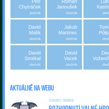
Petr
Roman
Luk
Chytráček
Janoušek
Kastn
útočník
útočník
útoč
David
Jakub
Tom
Malík
Martinec
Půlp
útočník
útočník
útoč
David
David
Dav
Smékal
Vacek
Voženíl
útočník
útočník
útoč
Aktuálně na webu
12.04.2021 | Redakce