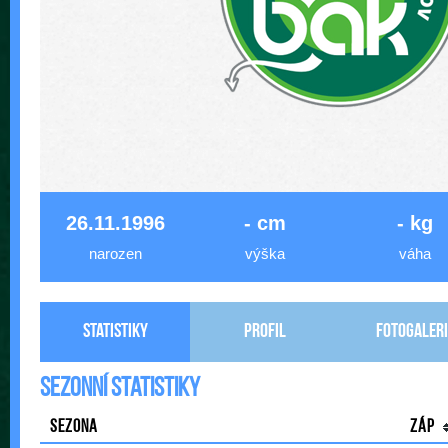
26.11.1996
- cm
- kg
narozen
výška
váha
Statistiky
Profil
Fotogaleri
Sezonní statistiky
Sezona
Záp