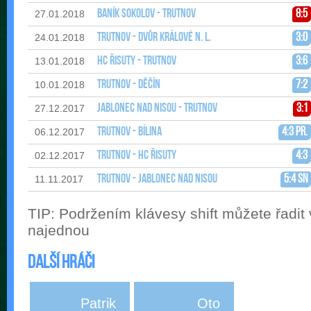
Baník Sokolov - Trutnov
8:5
27.01.2018
Trutnov - Dvůr Králové n. L.
3:0
24.01.2018
HC Řisuty - Trutnov
3:6
13.01.2018
Trutnov - Děčín
7:2
10.01.2018
Jablonec nad Nisou - Trutnov
3:1
27.12.2017
Trutnov - Bílina
4:3 pr.
06.12.2017
Trutnov - HC Řisuty
4:3
02.12.2017
Trutnov - Jablonec nad Nisou
5:4 sn
11.11.2017
TIP: Podržením klávesy shift můžete řadit
najednou
Další hráči
Patrik
Oto