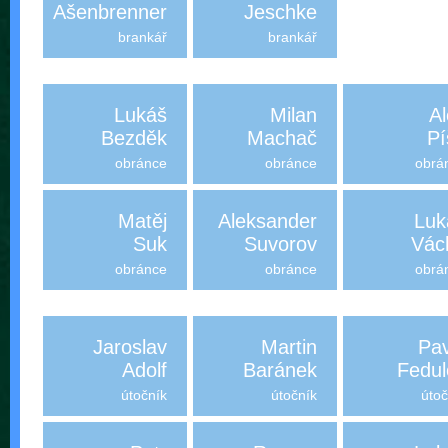
Ašenbrenner
Jeschke
brankář
brankář
Lukáš
Milan
Al
Bezděk
Machač
Pí
obránce
obránce
obrá
Matěj
Aleksander
Luk
Suk
Suvorov
Vác
obránce
obránce
obrá
Jaroslav
Martin
Pav
Adolf
Baránek
Fedul
útočník
útočník
útoč