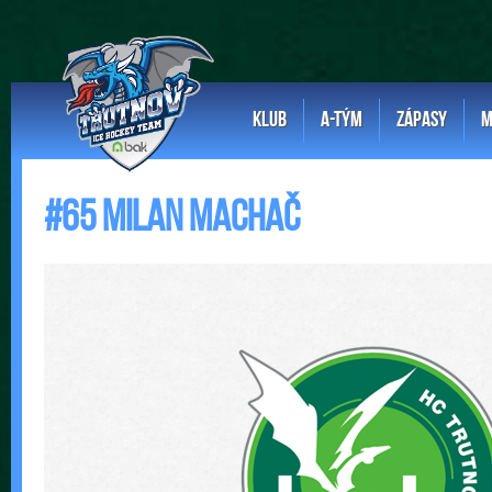
KLUB
A-TÝM
ZÁPASY
M
#65 Milan Machač