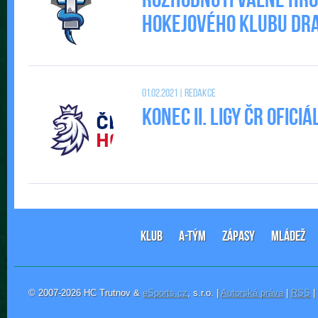
Rozhodnutí valné hr
Hokejového klubu DRAC
01.02.2021 | Redakce
Konec II. Ligy ČR ofic
KLUB
A-TÝM
ZÁPASY
MLÁDEŽ
© 2007-2026 HC Trutnov &
eSports.cz
, s.r.o. |
Autorská práva
|
RSS
|