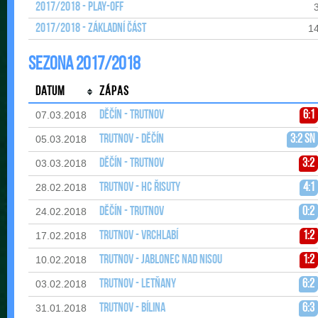
2017/2018 - Play-off
2017/2018 - Základní část
1
Sezona 2017/2018
Datum
Zápas
Děčín - Trutnov
6:1
07.03.2018
Trutnov - Děčín
3:2 sn
05.03.2018
Děčín - Trutnov
3:2
03.03.2018
Trutnov - HC Řisuty
4:1
28.02.2018
Děčín - Trutnov
0:2
24.02.2018
Trutnov - Vrchlabí
1:2
17.02.2018
Trutnov - Jablonec nad Nisou
1:2
10.02.2018
Trutnov - Letňany
6:2
03.02.2018
Trutnov - Bílina
6:3
31.01.2018