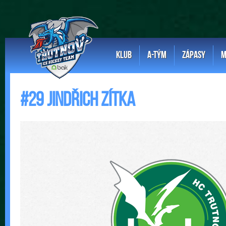
KLUB
A-TÝM
ZÁPASY
M
#29 Jindřich Zítka