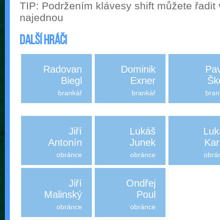
TIP: Podržením klávesy shift můžete řadit
najednou
Další hráči
Radovan
Dominik
Pav
Biegl
Exner
Šk
brankář
brankář
bran
Jiří
Lukáš
Luk
Antonín
Junek
Kar
obránce
obránce
obrá
Jiří
Ondřej
Malinský
Poul
obránce
obránce