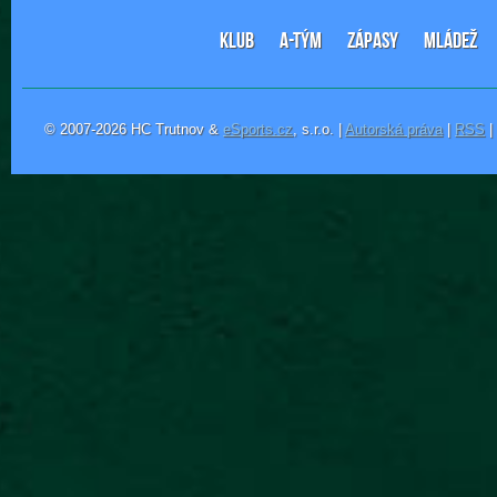
KLUB
A-TÝM
ZÁPASY
MLÁDEŽ
© 2007-2026 HC Trutnov &
eSports.cz
, s.r.o. |
Autorská práva
|
RSS
|