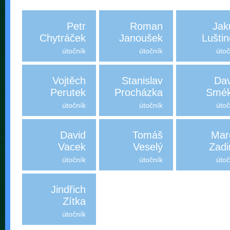
Petr
Roman
Jak
Chytráček
Janoušek
Lušti
útočník
útočník
útoč
Vojtěch
Stanislav
Dav
Perutek
Procházka
Smék
útočník
útočník
útoč
David
Tomáš
Mar
Vacek
Veselý
Zadi
útočník
útočník
útoč
Jindřich
Zítka
útočník