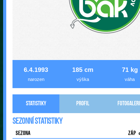
6.4.1993
185 cm
71 kg
narozen
výška
váha
Statistiky
Profil
Fotogaleri
Sezonní statistiky
Sezona
Záp