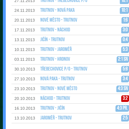
Trutnov - Třebechovice p/O
10:1
27.11.2013
Trutnov - Nová Paka
10:1
24.11.2013
Nové Město - Trutnov
1:6
20.11.2013
Trutnov - Náchod
3:0
17.11.2013
Jičín - Trutnov
0:4
13.11.2013
Trutnov - Jaroměř
5:3
10.11.2013
Trutnov - Hronov
2:1 sn
03.11.2013
Třebechovice p/O - Trutnov
5:8
30.10.2013
Nová Paka - Trutnov
3:4
27.10.2013
Trutnov - Nové Město
4:3 sn
23.10.2013
Náchod - Trutnov
3:2
20.10.2013
Trutnov - Jičín
4:3 pr.
16.10.2013
Jaroměř - Trutnov
2:5
13.10.2013