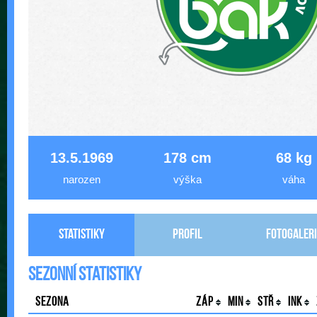
13.5.1969
178 cm
68 kg
narozen
výška
váha
Statistiky
Profil
Fotogaleri
Sezonní statistiky
Sezona
Záp
Min
Stř
Ink