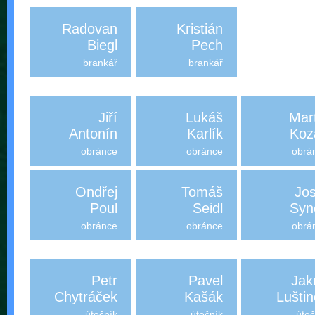
Radovan
Kristián
Biegl
Pech
brankář
brankář
Jiří
Lukáš
Mar
Antonín
Karlík
Koz
obránce
obránce
obrá
Ondřej
Tomáš
Jos
Poul
Seidl
Syn
obránce
obránce
obrá
Petr
Pavel
Jak
Chytráček
Kašák
Lušti
útočník
útočník
útoč