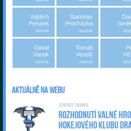
Vojtěch
Stanislav
Dav
Perutek
Procházka
Smék
útočník
útočník
útoč
David
Tomáš
P
Vacek
Veselý
Vlč
útočník
útočník
útoč
Aktuálně na webu
12.04.2021 | Redakce
Rozhodnutí valné hr
Hokejového klubu DRAC