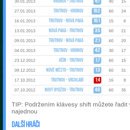
Hronov - Trutnov
4:7
30.01.2013
40
15
Trutnov - Hronov
10:2
27.01.2013
60
24
Trutnov - Nová Paka
10:1
16.01.2013
15
6
Nová Paka - Trutnov
3:5
13.01.2013
60
21
Trutnov - Nová Paka
2:1
09.01.2013
60
20
Trutnov - Hronov
4:2
04.01.2013
30
17
Jičín - Trutnov
1:7
23.12.2012
60
15
Nové Město - Trutnov
1:3
09.12.2012
60
31
Trutnov - Vrchlabí
1:4
17.10.2012
16
8
Nový Bydžov - Trutnov
4:6
07.10.2012
60
35
TIP: Podržením klávesy shift můžete řadit
najednou
Další hráči