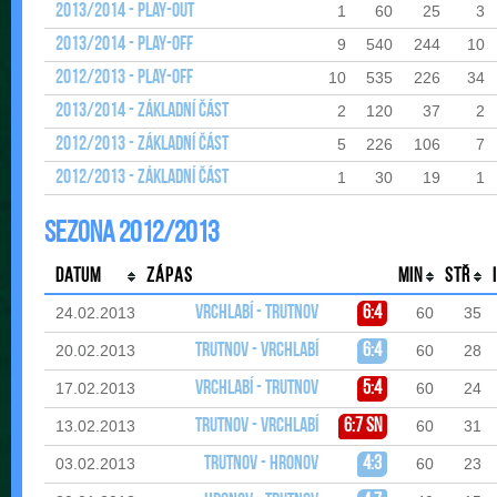
2013/2014 - Play-out
1
60
25
3
2013/2014 - Play-off
9
540
244
10
2012/2013 - Play-off
10
535
226
34
2013/2014 - Základní část
2
120
37
2
2012/2013 - Základní část
5
226
106
7
2012/2013 - Základní část
1
30
19
1
Sezona 2012/2013
Datum
Zápas
Min
Stř
Vrchlabí - Trutnov
6:4
24.02.2013
60
35
Trutnov - Vrchlabí
6:4
20.02.2013
60
28
Vrchlabí - Trutnov
5:4
17.02.2013
60
24
Trutnov - Vrchlabí
6:7 sn
13.02.2013
60
31
Trutnov - Hronov
4:3
03.02.2013
60
23