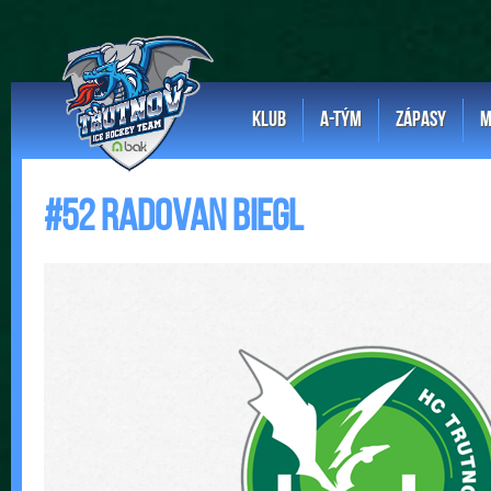
KLUB
A-TÝM
ZÁPASY
M
#52 Radovan Biegl