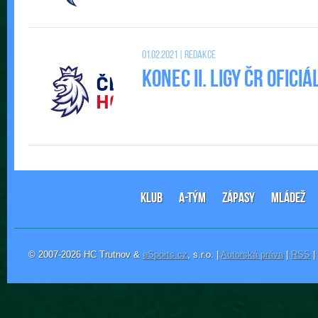
01.02.2021 | Redakce
Konec II. Ligy ČR ofic
KLUB
A-TÝM
ZÁPASY
MLÁDEŽ
© 2007-2026 HC Trutnov &
eSports.cz
, s.r.o. |
Autorská práva
|
RSS
|