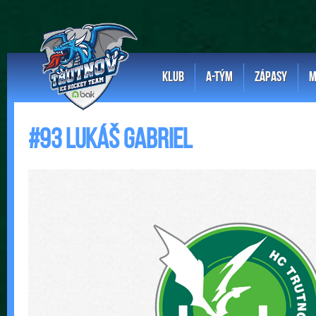
KLUB
A-TÝM
ZÁPASY
M
#93 Lukáš Gabriel