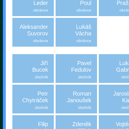
Leder
Poul
Praž
obránce
obránce
obrá
Aleksander
Lukáš
Suvorov
Vácha
obránce
obránce
Jiří
Pavel
Luk
Bucek
Fedulov
Gabr
útočník
útočník
útoč
Petr
Roman
Jaros
Chytráček
Janoušek
Ka
útočník
útočník
útoč
Filip
Zdeněk
Vojt