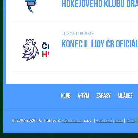
Hokejového klubu DRAC
01.02.2021 | Redakce
Konec II. Ligy ČR ofic
KLUB
A-TÝM
ZÁPASY
MLÁDEŽ
© 2007-2026 HC Trutnov &
eSports.cz
, s.r.o. |
Autorská práva
|
RSS
|