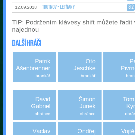
Trutnov - Letňany
3:2
12.09.2018
TIP: Podržením klávesy shift můžete řadit
najednou
Další hráči
Patrik
Oto
P
Ašenbrenner
Jeschke
Pivr
brankář
brankář
bran
David
Šimon
Tom
Gabriel
Junek
Kyn
obránce
obránce
obrá
Václav
Ondřej
Vojt