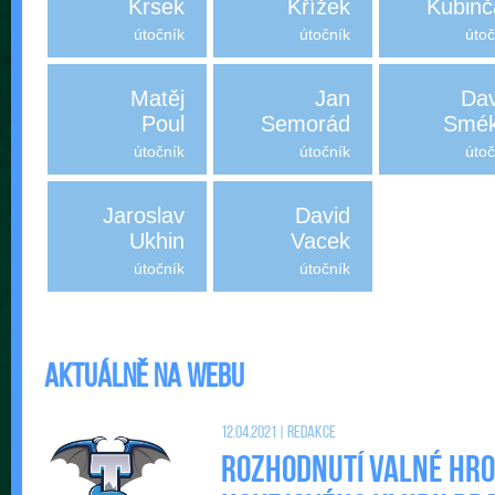
Krsek
Křížek
Kubinč
útočník
útočník
útoč
Matěj
Jan
Dav
Poul
Semorád
Smék
útočník
útočník
útoč
Jaroslav
David
Ukhin
Vacek
útočník
útočník
Aktuálně na webu
12.04.2021 | Redakce
Rozhodnutí valné hr