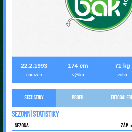
22.2.1993
174 cm
71 kg
narozen
výška
váha
Statistiky
Profil
Fotogaleri
Sezonní statistiky
Sezona
Záp