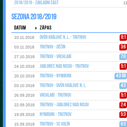
2018/2019 - Základní část
1
Sezona 2018/2019
Datum
Zápas
Dvůr Králové n. L. - Trutnov
6:1
10.11.2018
Trutnov - Děčín
3:6
03.11.2018
Trutnov - Vrchlabí
7:0
27.10.2018
Jablonec nad Nisou - Trutnov
5:1
24.10.2018
Trutnov - Nymburk
4:3 sn
20.10.2018
Trutnov - Dvůr Králové n. L.
4:3
03.10.2018
Vrchlabí - Trutnov
5:1
26.09.2018
Trutnov - Jablonec nad Nisou
2:4
22.09.2018
Nymburk - Trutnov
5:3
19.09.2018
Trutnov - SC Kolín
6:3
15.09.2018