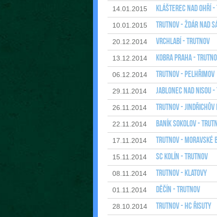
Klášterec nad Ohří -
14.01.2015
Trutnov - Ždár nad 
10.01.2015
Vrchlabí - Trutnov
20.12.2014
Kobra Praha - Trutn
13.12.2014
Trutnov - Pelhřimov
06.12.2014
Jablonec nad Nisou -
29.11.2014
Trutnov - Jindřichův
26.11.2014
Baník Sokolov - Trut
22.11.2014
Trutnov - Moravské 
17.11.2014
SC Kolín - Trutnov
15.11.2014
Trutnov - Klatovy
08.11.2014
Děčín - Trutnov
01.11.2014
Trutnov - HC Řisuty
28.10.2014