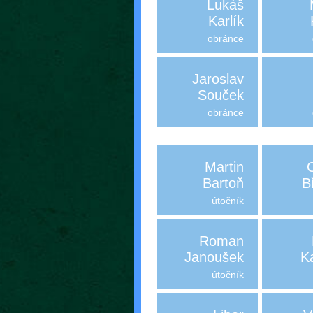
Lukáš
Karlík
obránce
Jaroslav
Souček
obránce
Martin
Bartoň
B
útočník
Roman
Janoušek
K
útočník