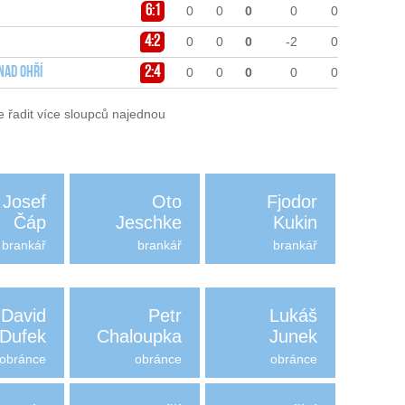
6:1
0
0
0
0
0
4:2
0
0
0
-2
0
nad Ohří
2:4
0
0
0
0
0
e řadit více sloupců najednou
Josef
Oto
Fjodor
Čáp
Jeschke
Kukin
brankář
brankář
brankář
David
Petr
Lukáš
Dufek
Chaloupka
Junek
obránce
obránce
obránce