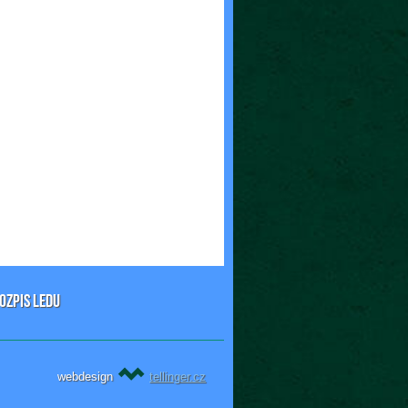
OZPIS LEDU
webdesign
tellinger.cz