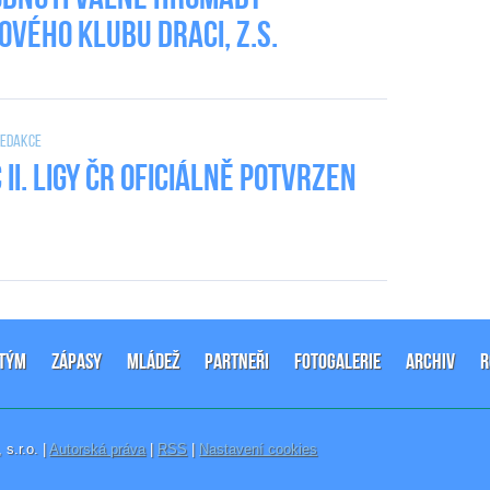
ového klubu DRACI, z.s.
 Redakce
II. Ligy ČR oficiálně potvrzen
-TÝM
ZÁPASY
MLÁDEŽ
PARTNEŘI
FOTOGALERIE
ARCHIV
R
, s.r.o. |
Autorská práva
|
RSS
|
Nastavení cookies