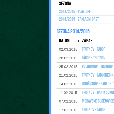
Sezona
2014/2015 - Play-off
2014/2015 - Základní část
Sezona 2014/2015
Datum
Zápas
Trutnov - Tábor
02.03.2015
Tábor - Trutnov
28.02.2015
Pelhřimov - Trutnov
25.02.2015
Trutnov - Jablonec n
21.02.2015
Jindřichův Hradec - 
14.02.2015
Trutnov - Baník Soko
11.02.2015
Moravské Budějovice
07.02.2015
Trutnov - Tábor
17.01.2015