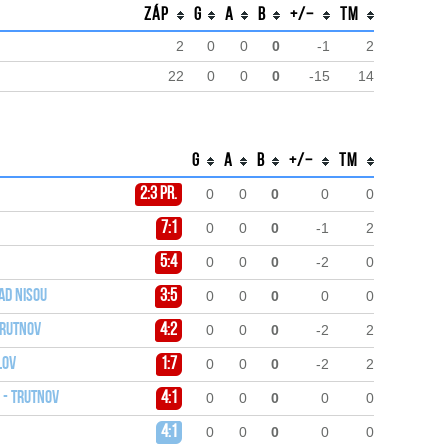
Záp
G
A
B
+/−
TM
2
0
0
0
-1
2
22
0
0
0
-15
14
G
A
B
+/−
TM
2:3 pr.
0
0
0
0
0
7:1
0
0
0
-1
2
5:4
0
0
0
-2
0
ad Nisou
3:5
0
0
0
0
0
Trutnov
4:2
0
0
0
-2
2
lov
1:7
0
0
0
-2
2
 - Trutnov
4:1
0
0
0
0
0
4:1
0
0
0
0
0