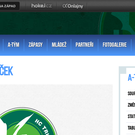
A-TÝM
ZÁPASY
MLÁDEŽ
PARTNEŘI
FOTOGALERIE
ček
A-
SOU
ZMĚ
STAT
TAB