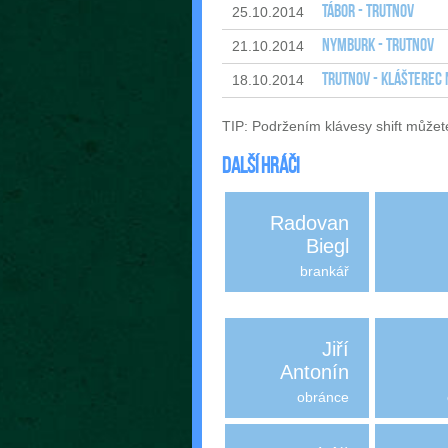
Tábor - Trutnov
25.10.2014
Nymburk - Trutnov
21.10.2014
Trutnov - Klášterec 
18.10.2014
TIP: Podržením klávesy shift můžet
Další hráči
Radovan
Biegl
brankář
Jiří
Antonín
obránce