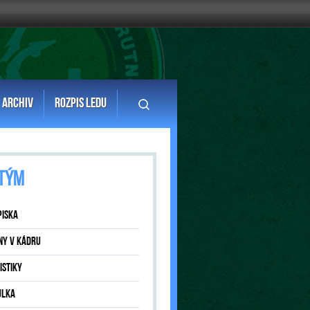
ARCHIV
ROZPIS LEDU
TÝM
PISKA
NY V KÁDRU
ISTIKY
ULKA