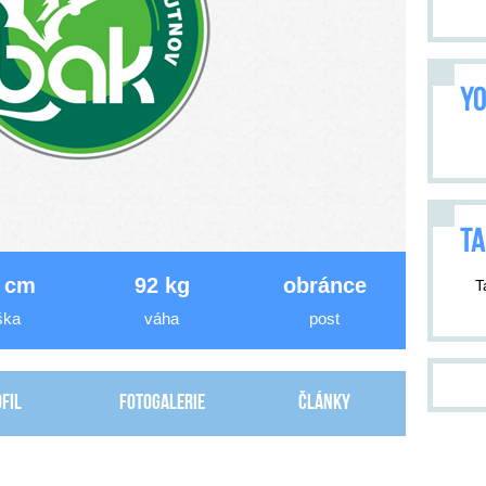
YO
TA
 cm
92 kg
obránce
T
ška
váha
post
fil
Fotogalerie
Články