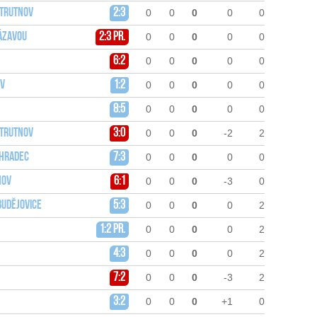
 Trutnov
2:3
0
0
0
0
0
Sázavou
2:3 pr.
0
0
0
0
0
6:2
0
0
0
0
0
ov
1:2
0
0
0
0
0
8:5
0
0
0
0
0
 Trutnov
3:0
0
0
0
-2
2
 Hradec
7:3
0
0
0
0
0
nov
6:1
0
0
0
-3
0
Budějovice
5:3
0
0
0
0
2
1:2 pr.
0
0
0
0
2
4:3
0
0
0
0
2
7:2
0
0
0
-3
2
3:2
0
0
0
+1
0