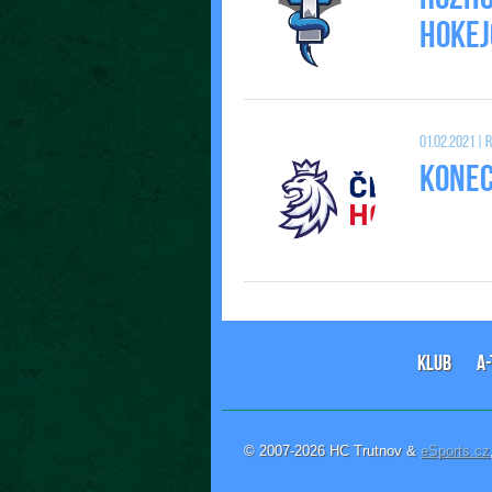
Hokej
01.02.2021 |
Konec 
KLUB
A
© 2007-2026 HC Trutnov &
eSports.cz