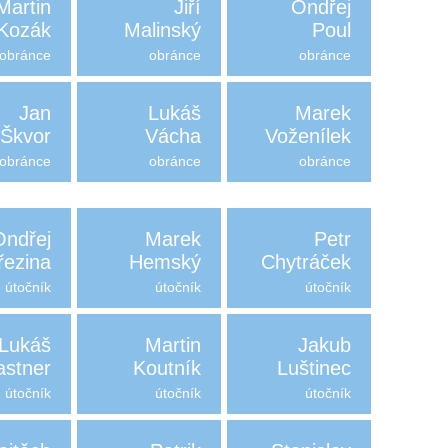
Martin
Jiří
Ondřej
Kozák
Malinský
Poul
obránce
obránce
obránce
Jan
Lukáš
Marek
Škvor
Vácha
Voženílek
obránce
obránce
obránce
Ondřej
Marek
Petr
řezina
Hemský
Chytráček
útočník
útočník
útočník
Lukáš
Martin
Jakub
astner
Koutník
Luštinec
útočník
útočník
útočník