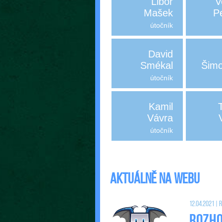
Libor
V
Mašek
P
útočník
David
Smékal
Šimo
útočník
Kamil
Vávra
útočník
Aktuálně na webu
12.04.2021 |
Rozho