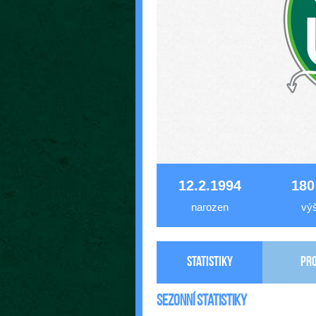
12.2.1994
180
narozen
vý
Statistiky
Pro
Sezonní statistiky