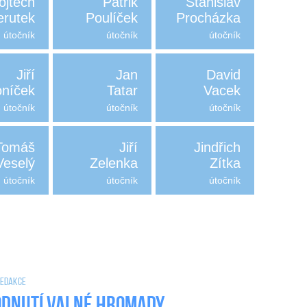
ojtěch
Patrik
Stanislav
erutek
Poulíček
Procházka
útočník
útočník
útočník
Jiří
Jan
David
níček
Tatar
Vacek
útočník
útočník
útočník
Tomáš
Jiří
Jindřich
Veselý
Zelenka
Zítka
útočník
útočník
útočník
 Redakce
dnutí valné hromady