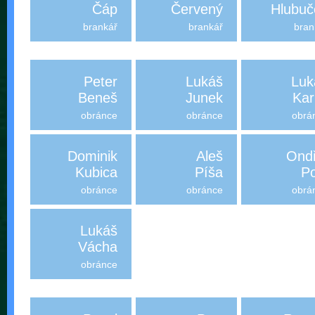
Čáp
Červený
Hlubuč
brankář
brankář
bran
Peter
Lukáš
Luk
Beneš
Junek
Kar
obránce
obránce
obrá
Dominik
Aleš
Ondř
Kubica
Píša
Po
obránce
obránce
obrá
Lukáš
Vácha
obránce