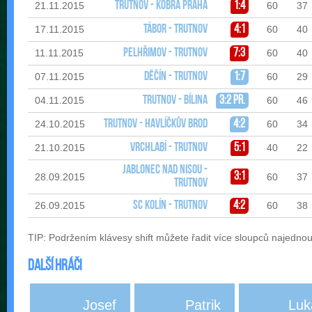
Trutnov - Kobra Praha
1:4
21.11.2015
60
37
Tábor - Trutnov
4:1
17.11.2015
60
40
Pelhřimov - Trutnov
7:3
11.11.2015
60
40
Děčín - Trutnov
1:7
07.11.2015
60
29
Trutnov - Bílina
3:2 pr.
04.11.2015
60
46
Trutnov - Havlíčkův Brod
4:2
24.10.2015
60
34
Vrchlabí - Trutnov
5:1
21.10.2015
40
22
Jablonec nad Nisou -
3:1
28.09.2015
60
37
Trutnov
SC Kolín - Trutnov
4:2
26.09.2015
60
38
TIP: Podržením klávesy shift můžete řadit více sloupců najedno
Další hráči
Josef
Patrik
Luk