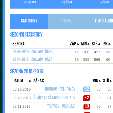
narozen
výška
váha
Statistiky
Profil
Fotogaleri
Sezonní statistiky
Sezona
Záp
Min
Stř
Ink
2015/2016 - Základní část
12
700
427
33
2014/2015 - Základní část
19
999
568
60
Sezona 2015/2016
Datum
Zápas
Min
Stř
Trutnov - Pelhřimov
5:2
30.12.2015
60
36
Ždár nad Sázavou - Trutnov
3:2
02.12.2015
60
31
Trutnov - Vrchlabí
1:3
28.11.2015
60
37