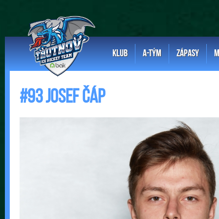
KLUB
A-TÝM
ZÁPASY
M
#93 Josef Čáp