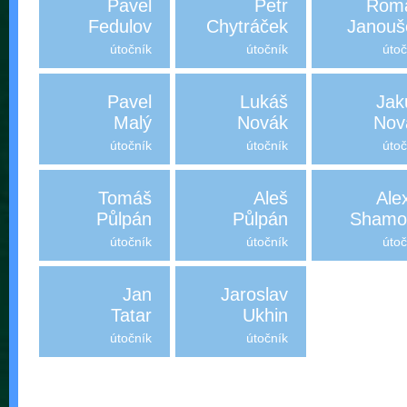
Pavel
Petr
Rom
Fedulov
Chytráček
Janouš
útočník
útočník
útoč
Pavel
Lukáš
Jak
Malý
Novák
Nov
útočník
útočník
útoč
Tomáš
Aleš
Ale
Půlpán
Půlpán
Shamol
útočník
útočník
útoč
Jan
Jaroslav
Tatar
Ukhin
útočník
útočník