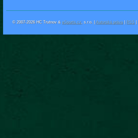
© 2007-2026 HC Trutnov &
eSports.cz
, s.r.o. |
Autorská práva
|
RSS
|