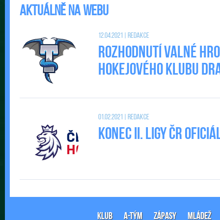
Aktuálně na webu
12.04.2021 | Redakce
Rozhodnutí valné hr
Hokejového klubu DRAC
01.02.2021 | Redakce
Konec II. Ligy ČR ofic
KLUB
A-TÝM
ZÁPASY
MLÁDEŽ