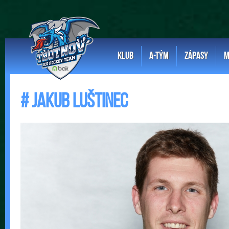
KLUB
A-TÝM
ZÁPASY
M
# Jakub Luštinec