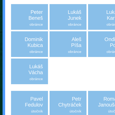
Peter
Lukáš
Luk
Beneš
Junek
Kar
obránce
obránce
obrá
Dominik
Aleš
Ondř
Kubica
Píša
Po
obránce
obránce
obrá
Lukáš
Vácha
obránce
Pavel
Petr
Rom
Fedulov
Chytráček
Janouš
útočník
útočník
útoč