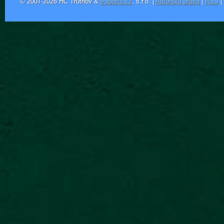
© 2007-2026 HC Trutnov &
eSports.cz
, s.r.o. |
Autorská práva
|
RSS
|