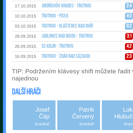
Jindřichův Hradec - Trutnov
2:4
17.10.2015
Trutnov - Písek
4:3
10.10.2015
Trutnov - Klášterec nad Ohří
8:2
03.10.2015
Jablonec nad Nisou - Trutnov
3:1
28.09.2015
SC Kolín - Trutnov
4:2
26.09.2015
Trutnov - Ždár nad Sázavou
2:3
16.09.2015
TIP: Podržením klávesy shift můžete řadit
najednou
Další hráči
Josef
Patrik
Luk
Čáp
Červený
Hlubuč
brankář
brankář
bran