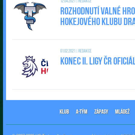
12.04.2021 | Redakce
Rozhodnutí valné hr
Hokejového klubu DRAC
01.02.2021 | Redakce
Konec II. Ligy ČR ofic
KLUB
A-TÝM
ZÁPASY
MLÁDEŽ