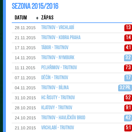
Sezona 2015/2016
Datum
Zápas
Trutnov - Vrchlabí
1:3
28.11.2015
Trutnov - Kobra Praha
1:4
21.11.2015
Tábor - Trutnov
4:1
17.11.2015
Trutnov - Nymburk
3:2
14.11.2015
Pelhřimov - Trutnov
7:3
11.11.2015
Děčín - Trutnov
1:7
07.11.2015
Trutnov - Bílina
3:2 pr.
04.11.2015
HC Řisuty - Trutnov
5:2
31.10.2015
Klatovy - Trutnov
9:1
28.10.2015
Trutnov - Havlíčkův Brod
4:2
24.10.2015
Vrchlabí - Trutnov
5:1
21.10.2015