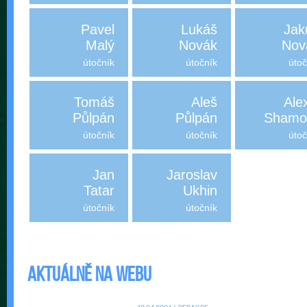
Pavel
Lukáš
Jak
Malý
Novák
Nov
útočník
útočník
útoč
Tomáš
Aleš
Ale
Půlpán
Půlpán
Shamol
útočník
útočník
útoč
Jan
Jaroslav
Tatar
Ukhin
útočník
útočník
Aktuálně na webu