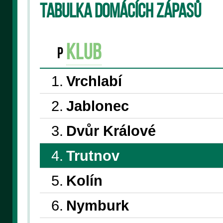
Tabulka domácích zápasů
klub
P
1.
Vrchlabí
2.
Jablonec
3.
Dvůr Králové
4.
Trutnov
5.
Kolín
6.
Nymburk