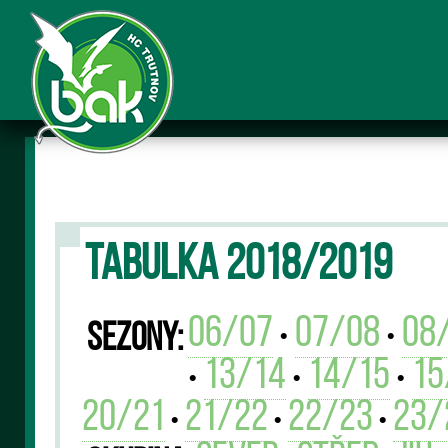
TABULKA 2018/2019
06/07
07/08
08
Sezony:
•
•
13/14
14/15
15
•
•
•
20/21
21/22
22/23
23/
•
•
•