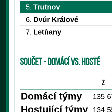
5.
Trutnov
6.
Dvůr Králové
7.
Letňany
Součet - domácí vs. hosté
Z
Domácí týmy
135
6
Hostující týmy
134
5