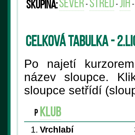
sever
střed
jih
Skupina:
-
-
Celková tabulka - 2.l
Po najetí kurzore
název sloupce. Kli
sloupce setřídí (slo
klub
P
1.
Vrchlabí