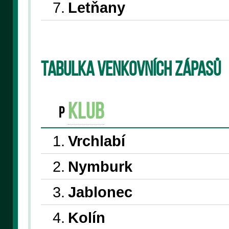
7.
Letňany
Tabulka venkovních zápasů
klub
P
1.
Vrchlabí
2.
Nymburk
3.
Jablonec
4.
Kolín