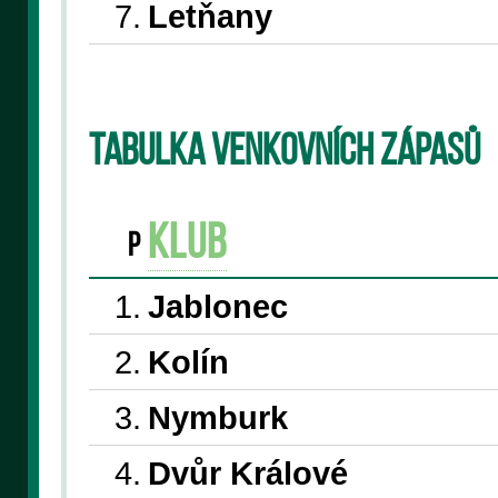
7.
Letňany
Tabulka venkovních zápasů
klub
P
1.
Jablonec
2.
Kolín
3.
Nymburk
4.
Dvůr Králové