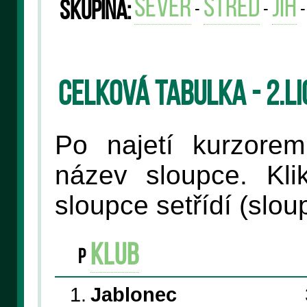
sever
střed
jih
Skupina:
-
-
Celková tabulka - 2.l
Po najetí kurzore
název sloupce. Kli
sloupce setřídí (slo
klub
P
1.
Jablonec