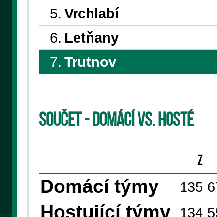
5.
Vrchlabí
6.
Letňany
7.
Trutnov
Součet - domácí vs. hosté
Z
Domácí týmy
135
6
Hostující týmy
134
5