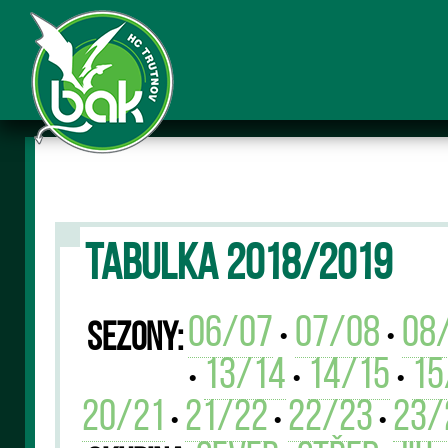
TABULKA 2018/2019
06/07
07/08
08
Sezony:
•
•
13/14
14/15
15
•
•
•
20/21
21/22
22/23
23/
•
•
•