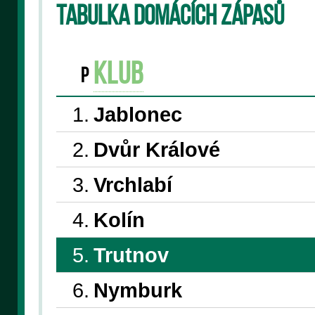
Tabulka domácích zápasů
klub
P
1.
Jablonec
2.
Dvůr Králové
3.
Vrchlabí
4.
Kolín
5.
Trutnov
6.
Nymburk