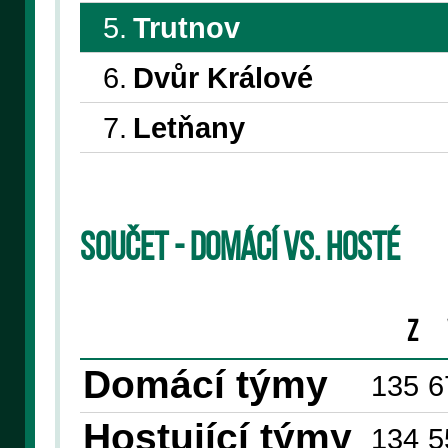
5.
Trutnov
6.
Dvůr Králové
7.
Letňany
Součet - domácí vs. hosté
Z
Domácí týmy
135
6
Hostující týmy
134
5