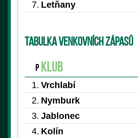
7.
Letňany
Tabulka venkovních zápasů
klub
P
1.
Vrchlabí
2.
Nymburk
3.
Jablonec
4.
Kolín