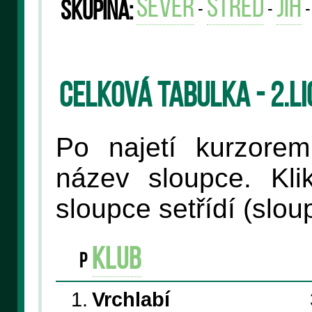
sever
střed
jih
Skupina:
-
-
Celková tabulka - 2.l
Po najetí kurzore
název sloupce. Kli
sloupce setřídí (slo
klub
P
1.
Vrchlabí