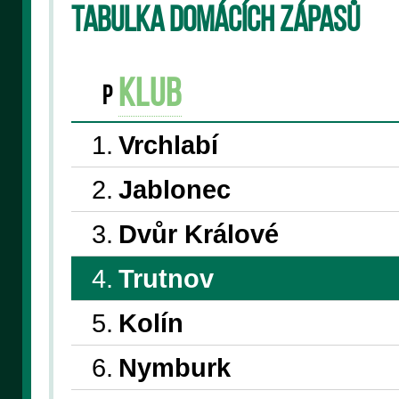
Tabulka domácích zápasů
klub
P
1.
Vrchlabí
2.
Jablonec
3.
Dvůr Králové
4.
Trutnov
5.
Kolín
6.
Nymburk