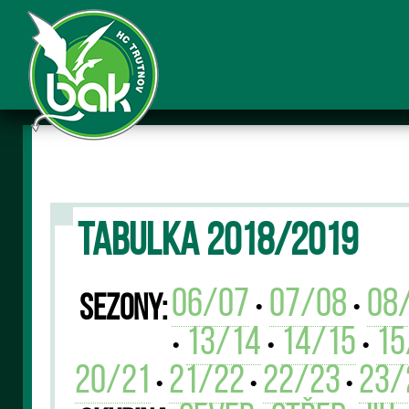
TABULKA 2018/2019
06/07
07/08
08
Sezony:
•
•
13/14
14/15
15
•
•
•
20/21
21/22
22/23
23/
•
•
•