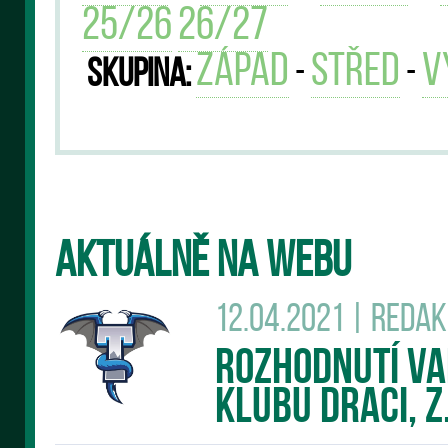
25/26
26/27
západ
střed
v
-
-
Skupina:
AKTUÁLNĚ NA WEBU
12.04.2021 | Reda
Rozhodnutí v
klubu DRACI, z.