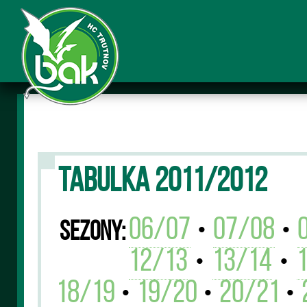
TABULKA 2011/2012
06/07
07/08
•
•
Sezony:
12/13
13/14
•
•
18/19
19/20
20/21
•
•
•