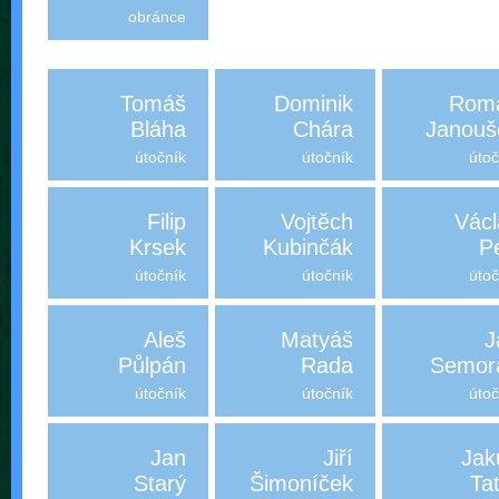
obránce
Tomáš
Dominik
Rom
Bláha
Chára
Janouš
útočník
útočník
útoč
Filip
Vojtěch
Václ
Krsek
Kubinčák
P
útočník
útočník
útoč
Aleš
Matyáš
J
Půlpán
Rada
Semor
útočník
útočník
útoč
Jan
Jiří
Jak
Starý
Šimoníček
Ta