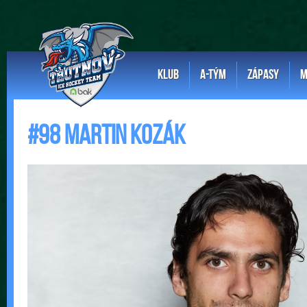
KLUB
A-TÝM
ZÁPASY
M
#98 Martin Kozák