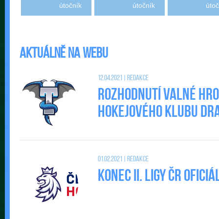
útočník
útočník
útoč
Aktuálně na webu
12.04.2021 | Redakce
Rozhodnutí valné hr
Hokejového klubu DRAC
01.02.2021 | Redakce
Konec II. Ligy ČR ofic