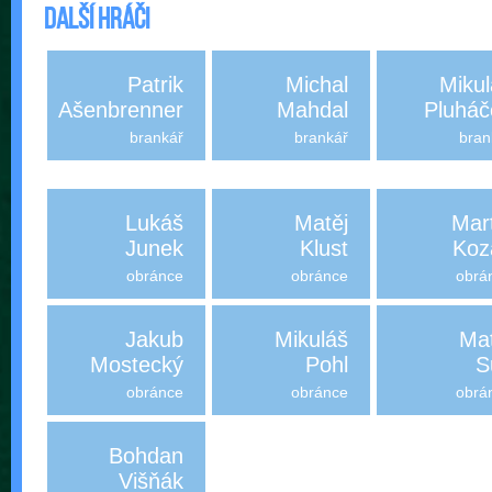
Další hráči
Patrik
Michal
Mikul
Ašenbrenner
Mahdal
Pluháč
brankář
brankář
bran
Lukáš
Matěj
Mar
Junek
Klust
Koz
obránce
obránce
obrá
Jakub
Mikuláš
Mat
Mostecký
Pohl
S
obránce
obránce
obrá
Bohdan
Višňák