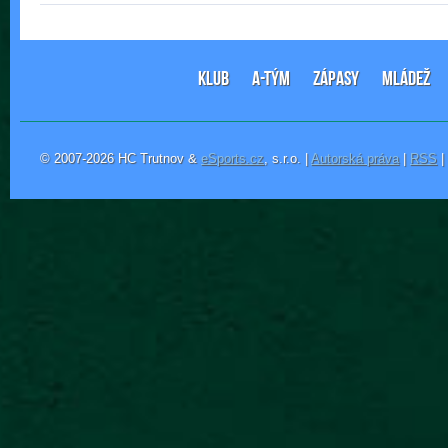
KLUB
A-TÝM
ZÁPASY
MLÁDEŽ
© 2007-2026 HC Trutnov &
eSports.cz
, s.r.o. |
Autorská práva
|
RSS
|