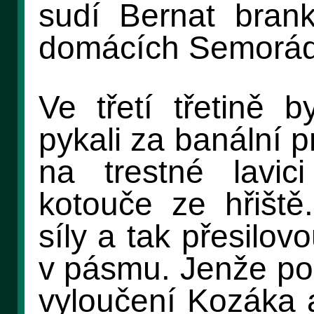
sudí Bernat bran
domácích Semoráda
Ve třetí třetině b
pykali za banální 
na trestné lavic
kotouče ze hřiště
síly a tak přesilo
v pásmu. Jenže po 
vyloučení Kozáka a