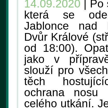
14.09.2020
| Po 
která se ode
Jablonce nad N
Dvůr Králové (st
od 18:00). Opat
jako v příprav
slouží pro všec
těch hostují
ochrana nosu
celého utkání. J