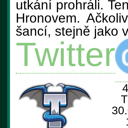
utkání prohráli. Te
Hronovem. Ačkoliv
šancí, stejně jako 
Twitter
4
T
30