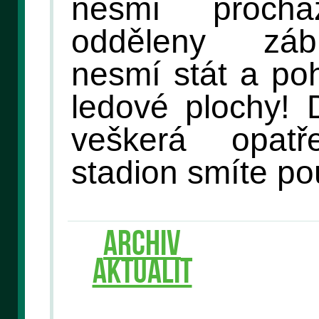
nesmí proch
odděleny záb
nesmí stát a po
ledové plochy! 
veškerá opat
stadion smíte po
ARCHIV
AKTUALIT