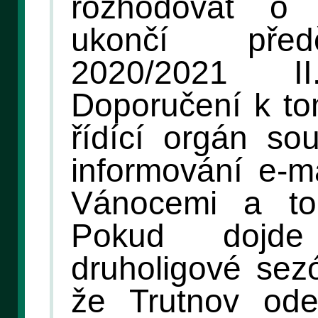
rozhodovat o 
ukončí před
2020/2021 
Doporučení k to
řídící orgán so
informování e-m
Vánocemi a to
Pokud dojd
druholigové sez
že Trutnov ode