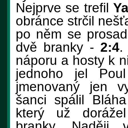
Nejprve se trefil
Y
obránce strčil neš
po něm se prosad
dvě branky -
2:4
.
náporu a hosty k n
jednoho jel Pou
jmenovaný jen vy
šanci spálil Blá
který už doráže
branky. Naději v