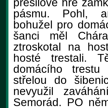
přesilové hře zamk
pásmu. Pohl, a
bohužel pro domácí
šanci měl Chára
ztroskotal na hos
hosté trestali. 
domácího trestu
střelou do šiben
nevyužil zaváhán
Semorád. PO něm 