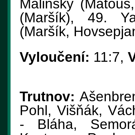
Malinský (Matouš,
(Maršík), 49. Y
(Maršík, Hovsepja
Vyloučení:
11:7,
V
Trutnov:
Ašenbren
Pohl, Višňák, Vác
- Bláha, Semor