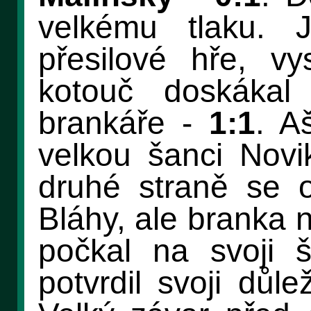
velkému tlaku. 
přesilové hře, vys
kotouč doskákal
brankáře -
1:1
. A
velkou šanci Novi
druhé straně se o
Bláhy, ale branka 
počkal na svoji 
potvrdil svoji důl