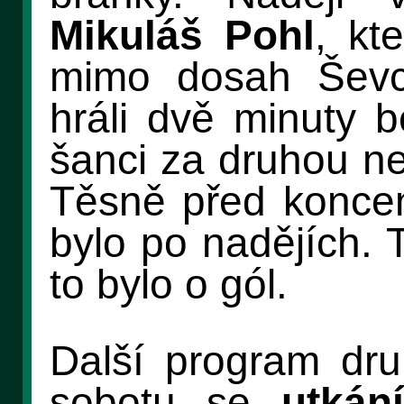
Mikuláš Pohl
, kt
mimo dosah Šev
hráli dvě minuty b
šanci za druhou ned
Těsně před koncem
bylo po nadějích. 
to bylo o gól.
Další program dru
sobotu se
utkán