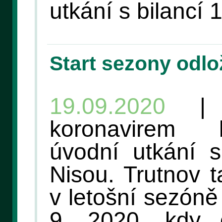
utkání s bilancí 
Start sezony odlo
19.09.2020
| K
koronavirem 
úvodní utkání 
Nisou. Trutnov 
v letošní sezóně
9. 2020, kdy 