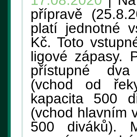
17.08.2020
| Na
přípravě (25.8.
platí jednotné 
Kč. Toto vstupné
ligové zápasy. 
přístupné dva
(vchod od řek
kapacita 500 d
(vchod hlavním 
500 diváků). 