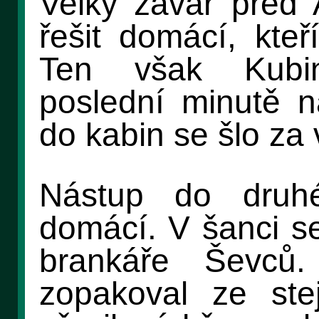
Velký závar před
řešit domácí, kteř
Ten však Kubin
poslední minutě na
do kabin se šlo za
Nástup do druhé
domácí. V šanci se 
brankáře Ševc
zopakoval ze ste