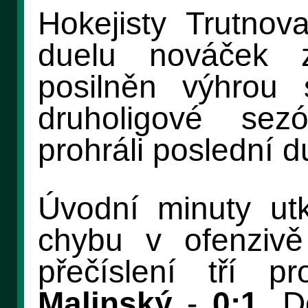
Hokejisty Trutnov
duelu nováček 
posilněn výhrou
druholigové se
prohráli poslední du
Úvodní minuty utk
chybu v ofenzivě
přečíslení tří pr
Malinský
-
0:1
. D