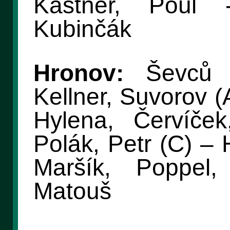
Kastner, Poul 
Kubinčák
Hronov:
Ševců (
Kellner, Suvorov (
Hylena, Červíče
Polák, Petr (C) –
Maršík, Poppel
Matouš