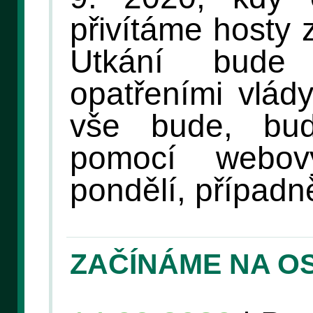
přivítáme hosty 
Utkání bude
opatřeními vlád
vše bude, bud
pomocí webov
pondělí, případně
ZAČÍNÁME NA O