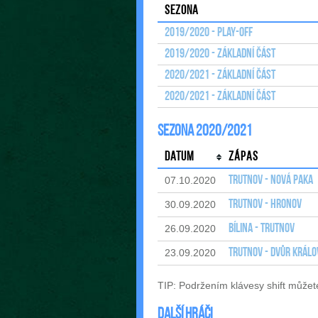
Sezona
2019/2020 - Play-off
2019/2020 - Základní část
2020/2021 - Základní část
2020/2021 - Základní část
Sezona 2020/2021
Datum
Zápas
Trutnov - Nová Paka
07.10.2020
Trutnov - Hronov
30.09.2020
Bílina - Trutnov
26.09.2020
Trutnov - Dvůr Králov
23.09.2020
TIP: Podržením klávesy shift můžet
Další hráči