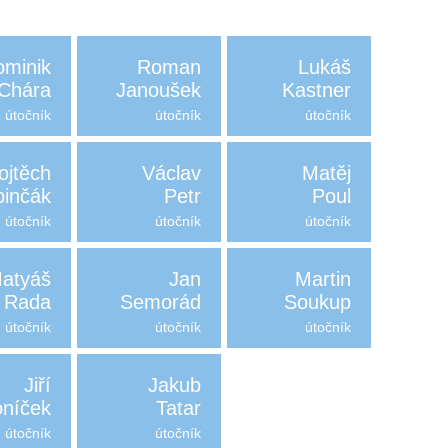
ominik
Roman
Lukáš
Chára
Janoušek
Kastner
útočník
útočník
útočník
ojtěch
Václav
Matěj
binčák
Petr
Poul
útočník
útočník
útočník
atyáš
Jan
Martin
Rada
Semorád
Soukup
útočník
útočník
útočník
Jiří
Jakub
níček
Tatar
útočník
útočník