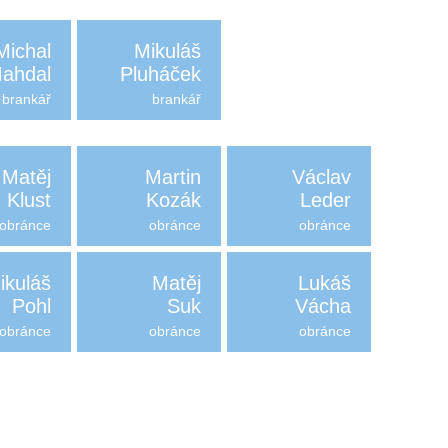
Michal
Mikuláš
ahdal
Pluháček
brankář
brankář
Matěj
Martin
Václav
Klust
Kozák
Leder
obránce
obránce
obránce
ikuláš
Matěj
Lukáš
Pohl
Suk
Vácha
obránce
obránce
obránce