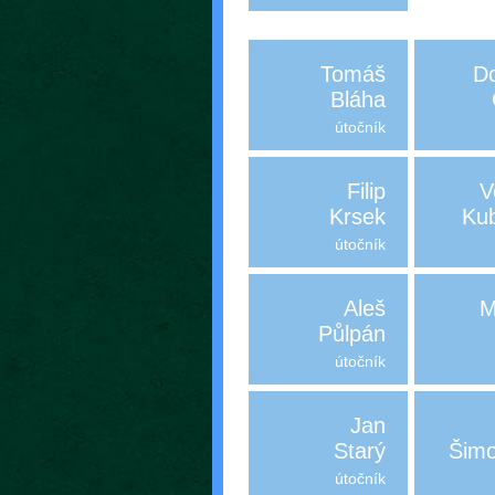
Tomáš
D
Bláha
útočník
Filip
V
Krsek
Ku
útočník
Aleš
M
Půlpán
útočník
Jan
Starý
Šimo
útočník