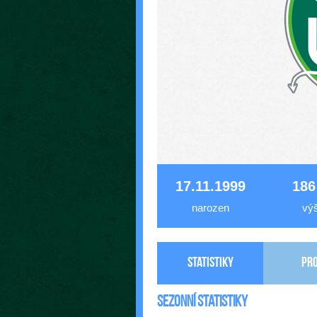
17.11.1999
186
narozen
vý
Statistiky
Pro
Sezonní statistiky