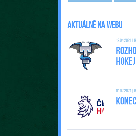
Aktuálně na webu
12.04.2021 |
Rozho
Hokej
01.02.2021 |
Konec 