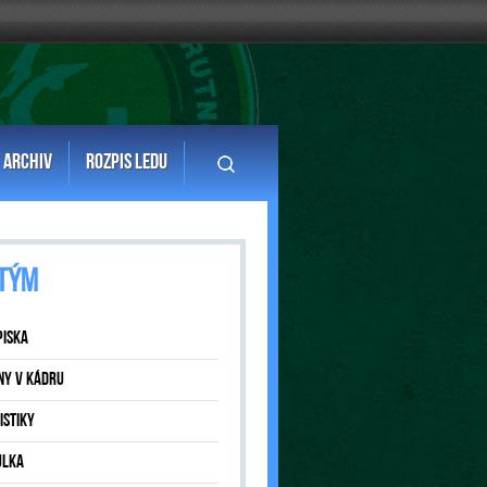
ARCHIV
ROZPIS LEDU
TÝM
PISKA
NY V KÁDRU
ISTIKY
ULKA