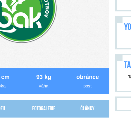
YO
TA
 cm
93 kg
obránce
T
ška
váha
post
fil
Fotogalerie
Články