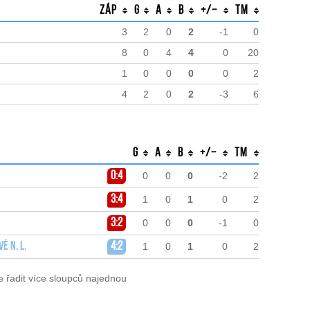
Záp
G
A
B
+/−
TM
3
2
0
2
-1
0
8
0
4
4
0
20
1
0
0
0
0
2
4
2
0
2
-3
6
G
A
B
+/−
TM
0:4
0
0
0
-2
2
3:4
1
0
1
0
2
3:2
0
0
0
-1
0
é n. L.
4:2
1
0
1
0
2
e řadit více sloupců najednou