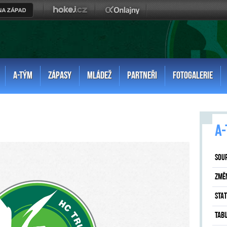
A-TÝM
ZÁPASY
MLÁDEŽ
PARTNEŘI
FOTOGALERIE
A-
SOU
ZMĚ
STAT
TAB