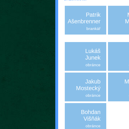
Patrik
Ašenbrenner
M
brankář
Lukáš
Junek
obránce
Jakub
M
Mostecký
obránce
Bohdan
Višňák
obránce