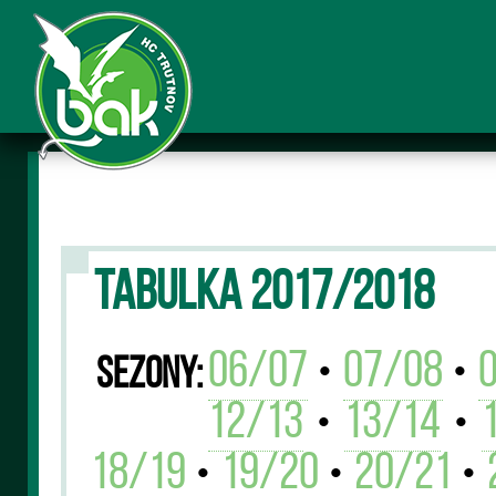
TABULKA 2017/2018
06/07
07/08
•
•
Sezony:
12/13
13/14
•
•
18/19
19/20
20/21
•
•
•