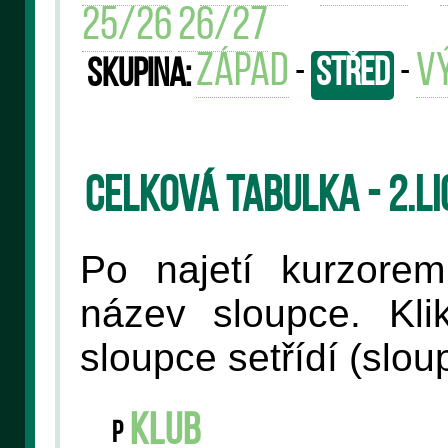
25/26
26/27
západ
v
-
střed
-
Skupina:
Celková tabulka - 2.l
Po najetí kurzore
název sloupce. Kli
sloupce setřídí (slo
klub
P