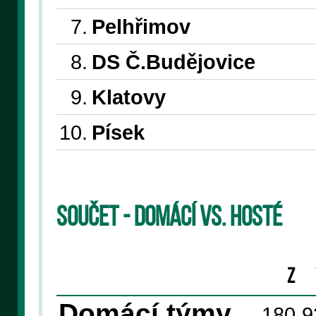
7.
Pelhřimov
8.
DS Č.Budějovice
9.
Klatovy
10.
Písek
Součet - domácí vs. hosté
Z
Domácí týmy
180
9