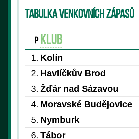
Tabulka venkovních zápasů
klub
P
1.
Kolín
2.
Havlíčkův Brod
3.
Žďár nad Sázavou
4.
Moravské Budějovice
5.
Nymburk
6.
Tábor