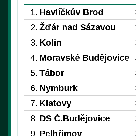
1.
Havlíčkův Brod
2.
Žďár nad Sázavou
3.
Kolín
4.
Moravské Budějovice
5.
Tábor
6.
Nymburk
7.
Klatovy
8.
DS Č.Budějovice
9.
Pelhřimov