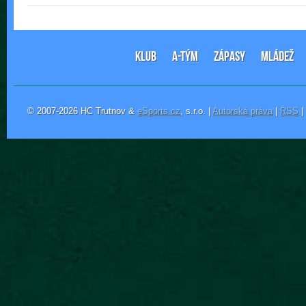
KLUB
A-TÝM
ZÁPASY
MLÁDEŽ
© 2007-2026 HC Trutnov &
eSports.cz
, s.r.o. |
Autorská práva
|
RSS
|