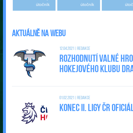
útočník
útočník
útoč
Aktuálně na webu
12.04.2021 | Redakce
Rozhodnutí valné hr
Hokejového klubu DRAC
01.02.2021 | Redakce
Konec II. Ligy ČR ofic