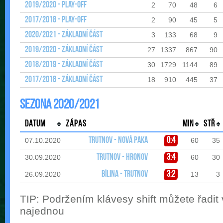
2019/2020 - Play-off
2
70
48
6
2017/2018 - Play-off
2
90
45
5
2020/2021 - Základní část
3
133
68
9
2019/2020 - Základní část
27
1337
867
90
2018/2019 - Základní část
30
1729
1144
89
2017/2018 - Základní část
18
910
445
37
Sezona 2020/2021
Datum
Zápas
Min
Stř
Trutnov - Nová Paka
0:4
07.10.2020
60
35
Trutnov - Hronov
3:4
30.09.2020
60
30
Bílina - Trutnov
3:2
26.09.2020
13
3
TIP: Podržením klávesy shift můžete řadit
najednou