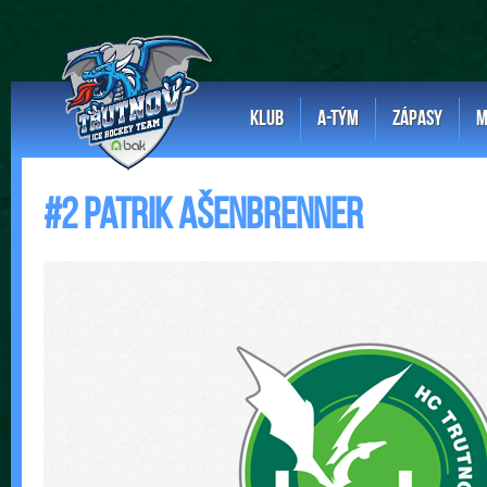
KLUB
A-TÝM
ZÁPASY
M
#2 Patrik Ašenbrenner