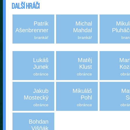
Další hráči
Patrik
Michal
Mikul
Ašenbrenner
Mahdal
Pluháč
brankář
brankář
bran
Lukáš
Matěj
Mar
Junek
Klust
Koz
obránce
obránce
obrá
Jakub
Mikuláš
Mat
Mostecký
Pohl
S
obránce
obránce
obrá
Bohdan
Višňák