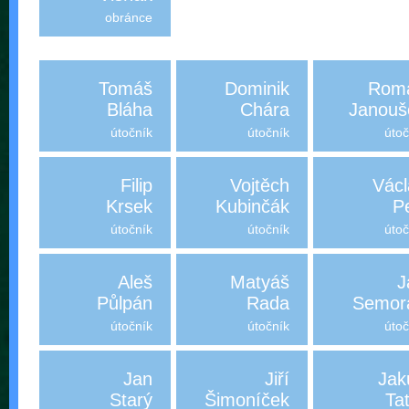
obránce
Tomáš
Dominik
Rom
Bláha
Chára
Janouš
útočník
útočník
útoč
Filip
Vojtěch
Václ
Krsek
Kubinčák
P
útočník
útočník
útoč
Aleš
Matyáš
J
Půlpán
Rada
Semor
útočník
útočník
útoč
Jan
Jiří
Jak
Starý
Šimoníček
Ta