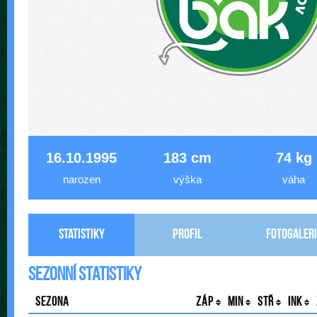
16.10.1995
183 cm
74 kg
narozen
výška
váha
Statistiky
Profil
Fotogaleri
Sezonní statistiky
Sezona
Záp
Min
Stř
Ink