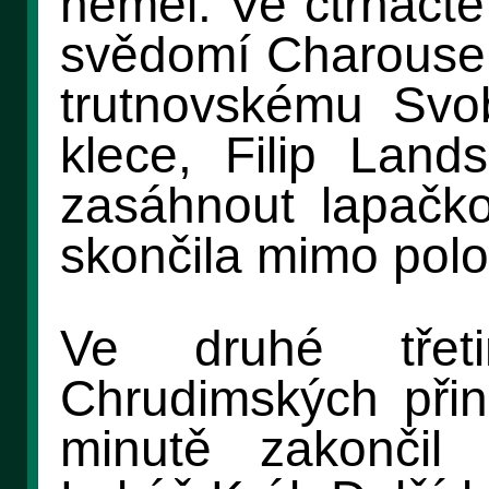
neměl. Ve čtrnácté
svědomí Charousek
trutnovskému Svo
klece, Filip Lan
zasáhnout lapačk
skončila mimo polo
Ve druhé třeti
Chrudimských přin
minutě zakončil