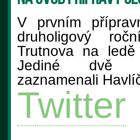
V prvním přípra
druholigový ročn
Trutnova na ledě
Jediné dvě b
zaznamenali Havlíč
Twitter