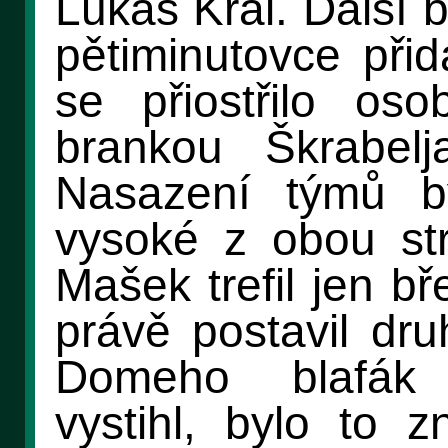
Lukáš Král. Další 
pětiminutovce přid
se přiostřilo os
brankou Škrabelja
Nasazení týmů by
vysoké z obou str
Mašek trefil jen b
právě postavil dru
Domeho blafák 
vystihl, bylo to 