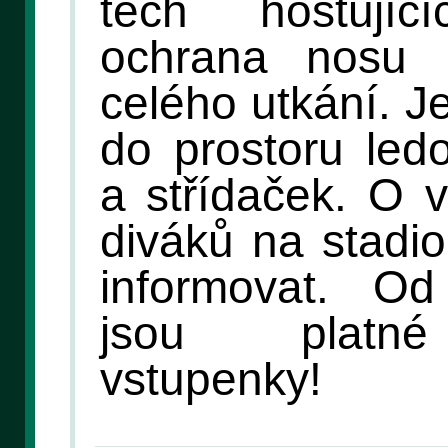
těch hostují
ochrana nosu
celého utkání. J
do prostoru led
a střídaček. O v
diváků na stadi
informovat. O
jsou platné
vstupenky!