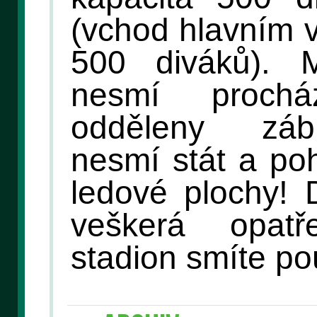
(vchod hlavním 
500 diváků). 
nesmí proch
odděleny záb
nesmí stát a po
ledové plochy! 
veškerá opat
stadion smíte po