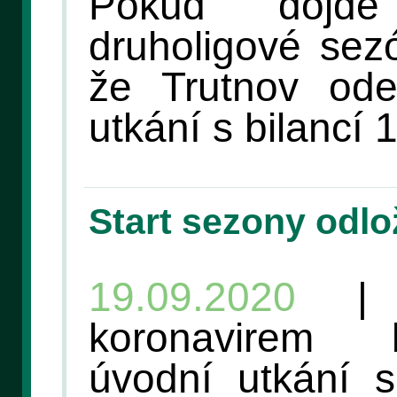
Pokud dojd
druholigové sez
že Trutnov ode
utkání s bilancí 
Start sezony odlo
19.09.2020
| K
koronavirem 
úvodní utkání 