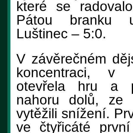
které se radovalo
Pátou branku u
Luštinec – 5:0.
V závěrečném dějs
koncentraci, v
otevřela hru a p
nahoru dolů, ze 
vytěžili snížení. 
ve čtyřicáté prvn