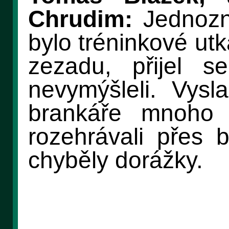
Chrudim:
Jednozna
bylo tréninkové ut
zezadu, přijel se
nevymýšleli. Vysl
brankáře mnoho 
rozehrávali přes 
chyběly dorážky.