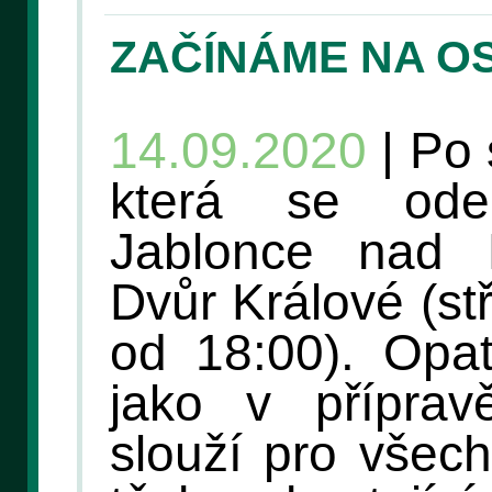
ZAČÍNÁME NA O
14.09.2020
| Po 
která se ode
Jablonce nad N
Dvůr Králové (st
od 18:00). Opat
jako v příprav
slouží pro všec