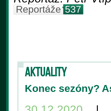
Reportáže
537
AKTUALITY
Konec sezóny? A
30.12.2020
| V