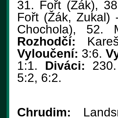
31. Fořt (Žák), 38
Fořt (Žák, Zukal) 
Chochola), 52. M
Rozhodčí:
Kareš
Vyloučení:
3:6.
Vy
1:1.
Diváci:
230
5:2, 6:2.
Chrudim:
Landsm