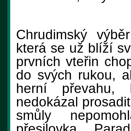
Chrudimský výběr
která se už blíží 
prvních vteřin cho
do svých rukou, al
herní převahu,
nedokázal prosadit
smůly nepomohl
přesilovka. Par