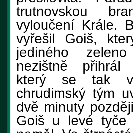
trutnovskou br
vyloučení Krále. B
vyřešil Goiš, kte
jediného zelen
nezištně přihrá
který se tak v
chrudimský tým u
dvě minuty později 
Goiš u levé tyče 