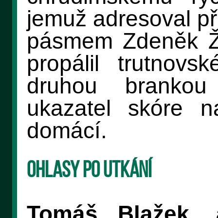
jemuž adresoval př
pásmem Zdeněk Žák
propálil trutnov
druhou brankou
ukazatel skóre 
domácí.
Ohlasy po utkání
Tomáš Blažek, 