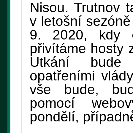
Nisou. Trutnov 
v letošní sezóně
9. 2020, kdy 
přivítáme hosty 
Utkání bude
opatřeními vlád
vše bude, bud
pomocí webov
pondělí, případně