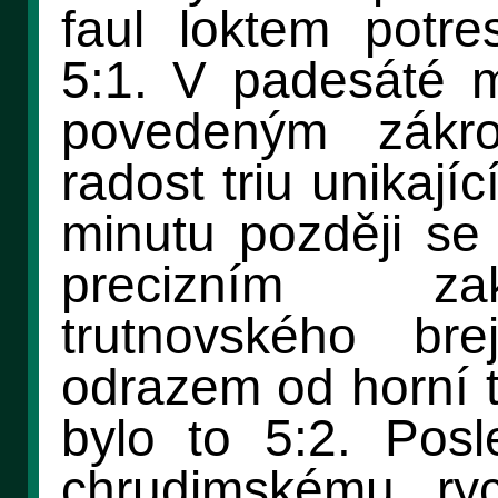
faul loktem potre
5:1. V padesáté m
povedeným zákro
radost triu unikají
minutu později se 
precizním za
trutnovského bre
odrazem od horní t
bylo to 5:2. Posl
chrudimskému rych