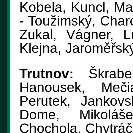
Kobela, Kuncl, Ma
- Toužimský, Charo
Zukal, Vágner, L
Klejna, Jaroměřsk
Trutnov:
Škrabel
Hanousek, Meči
Perutek, Jankov
Dome, Mikoláše
Chochola, Chytrá