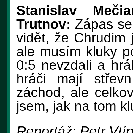
Stanislav Meči
Trutnov:
Zápas se 
vidět, že Chrudim 
ale musím kluky po
0:5 nevzdali a hrá
hráči mají střev
záchod, ale celkov
jsem, jak na tom kl
Reportáž: Petr Vtíp