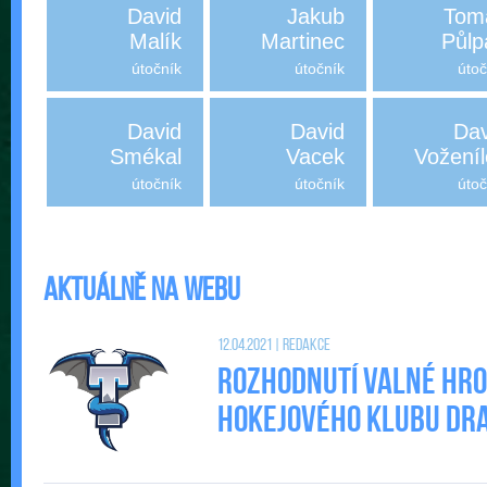
David
Jakub
Tom
Malík
Martinec
Půlp
útočník
útočník
útoč
David
David
Dav
Smékal
Vacek
Voženíl
útočník
útočník
útoč
Aktuálně na webu
12.04.2021 | Redakce
Rozhodnutí valné hr
Hokejového klubu DRAC