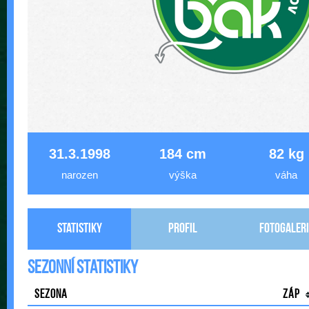
31.3.1998
184 cm
82 kg
narozen
výška
váha
Statistiky
Profil
Fotogaleri
Sezonní statistiky
Sezona
Záp