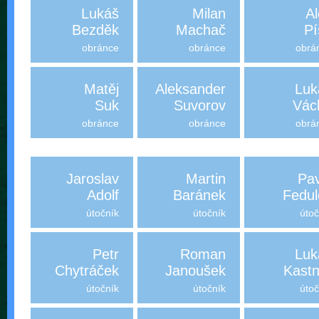
Lukáš
Milan
Al
Bezděk
Machač
Pí
obránce
obránce
obrá
Matěj
Aleksander
Luk
Suk
Suvorov
Vác
obránce
obránce
obrá
Jaroslav
Martin
Pav
Adolf
Baránek
Fedul
útočník
útočník
útoč
Petr
Roman
Luk
Chytráček
Janoušek
Kastn
útočník
útočník
útoč