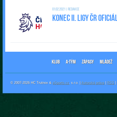
01.02.2021 | Redakce
Konec II. Ligy ČR ofic
KLUB
A-TÝM
ZÁPASY
MLÁDEŽ
© 2007-2026 HC Trutnov &
eSports.cz
, s.r.o. |
Autorská práva
|
RSS
|