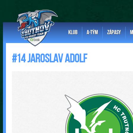
KLUB
A-TÝM
ZÁPASY
M
#14 Jaroslav Adolf