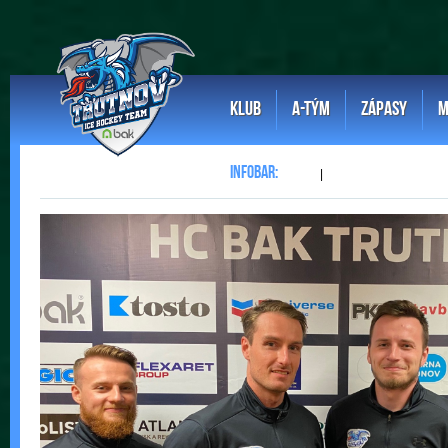
KLUB
A-TÝM
ZÁPASY
M
|