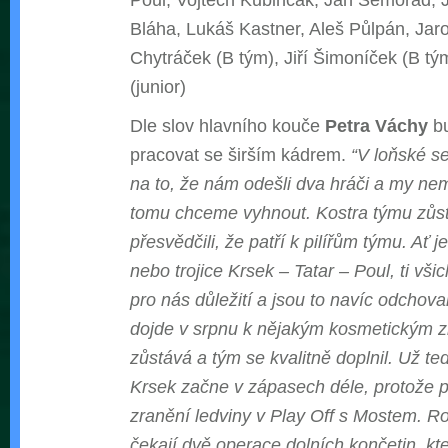
Bláha, Lukáš Kastner, Aleš Půlpán, Jaro
Chytráček (B tým), Jiří Šimoníček (B t
(junior)
Dle slov hlavního kouče
Petra Váchy
bu
pracovat se širším kádrem.
“V loňské se
na to, že nám odešli dva hráči a my nem
tomu chceme vyhnout. Kostra týmu zůsta
přesvědčili, že patří k pilířům týmu. Ať
nebo trojice Krsek – Tatar – Poul, ti všic
pro nás důležití a jsou to navíc odchov
dojde v srpnu k nějakým kosmetickým
zůstává a tým se kvalitně doplnil. Už teď
Krsek začne v zápasech déle, protože p
zranění ledviny v Play Off s Mostem.
čekají dvě operace dolních končetin, kte