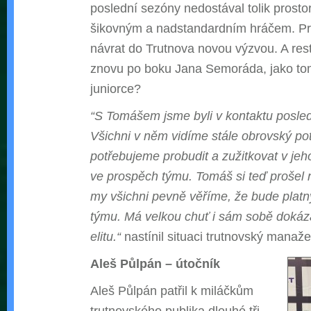
poslední sezóny nedostával tolik prostor
šikovným a nadstandardním hráčem. P
návrat do Trutnova novou výzvou. A rest
znovu po boku Jana Semoráda, jako to
juniorce?
“S Tomášem jsme byli v kontaktu posle
Všichni v něm vidíme stále obrovský pot
potřebujeme probudit a zužitkovat v je
ve prospěch týmu. Tomáš si teď prošel
my všichni pevně věříme, že bude plat
týmu. Má velkou chuť i sám sobě dokázat
elitu.“
nastínil situaci trutnovský manaže
Aleš Půlpán – útočník
Aleš Půlpán patřil k miláčkům
trutnovského publika dlouhé tři