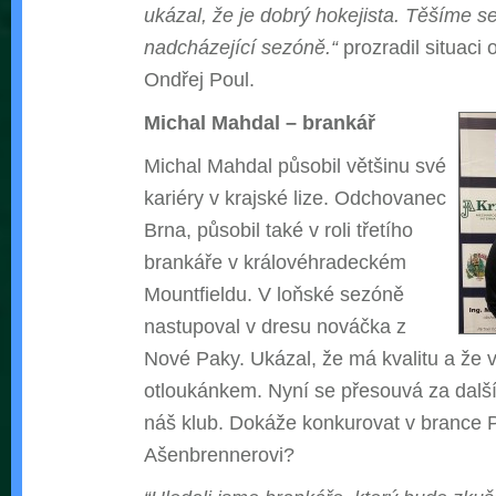
ukázal, že je dobrý hokejista. Těšíme s
nadcházející sezóně.“
prozradil situaci
Ondřej Poul.
Michal Mahdal – brankář
Michal Mahdal působil většinu své
kariéry v krajské lize. Odchovanec
Brna, působil také v roli třetího
brankáře v královéhradeckém
Mountfieldu. V loňské sezóně
nastupoval v dresu nováčka z
Nové Paky. Ukázal, že má kvalitu a že v
otloukánkem. Nyní se přesouvá za další
náš klub. Dokáže konkurovat v brance P
Ašenbrennerovi?