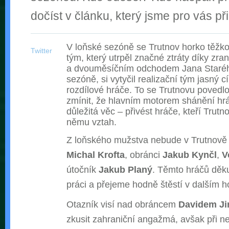
dočíst v článku, který jsme pro vás přip
V loňské sezóně se Trutnov horko těžko
Twitter
tým, který utrpěl značné ztráty díky z
a dvouměsíčním odchodem Jana Starého
sezóně, si vytyčil realizační tým jasný cíl
rozdílové hráče. To se Trutnovu poved
zmínit, že hlavním motorem shánění hrá
důležitá věc – přivést hráče, kteří Trutn
němu vztah.
Z loňského mužstva nebude v Trutnově 
Michal Krofta
, obránci
Jakub Kynčl
,
V
útočník
Jakub Planý
. Těmto hráčů dě
práci a přejeme hodně štěstí v dalším h
Otazník visí nad obráncem
Davidem Ji
zkusit zahraniční angažmá, avšak při 