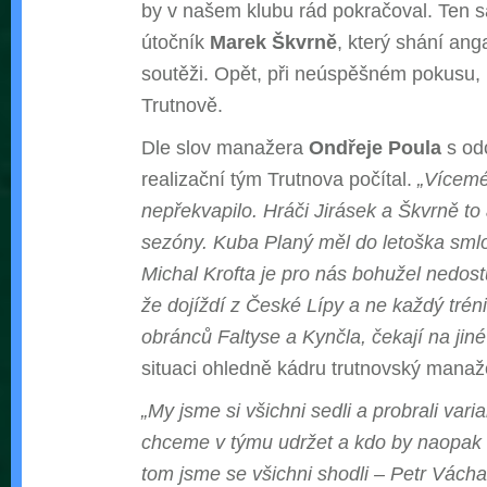
by v našem klubu rád pokračoval. Ten s
útočník
Marek Škvrně
, který shání an
soutěži. Opět, při neúspěšném pokusu, 
Trutnově.
Dle slov manažera
Ondřeje Poula
s od
realizační tým Trutnova počítal.
„Vícemé
nepřekvapilo. Hráči Jirásek a Škvrně to 
sezóny. Kuba Planý měl do letoška smlo
Michal Krofta je pro nás bohužel nedos
že dojíždí z České Lípy a ne každý tréni
obránců Faltyse a Kynčla, čekají na jiné
situaci ohledně kádru trutnovský manaž
„My jsme si všichni sedli a probrali vari
chceme v týmu udržet a kdo by naopak 
tom jsme se všichni shodli – Petr Vácha