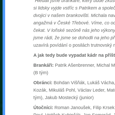
“Hledali jsme brankáře, který bude zkuše
si lidsky vyjde vstříc s Patrikem a spole
dvojici v našem brankovišti. Michala n
angažmá v České Třebové. Víme, co 
čekat. V loňské sezóně nás jeho výkony
jsme rádi, že jsme se dohodli na jeho p
uzavírá povídání o posilách trutnovský
A jak tedy bude vypadat kádr na příš
Brankáři:
Patrik Ašenbrenner, Michal M
(B tým)
Obránci:
Bohdan Višňák, Lukáš Vácha,
Kozák, Mikuláš Pohl, Václav Leder, Matě
tým), Jakub Mostecký (junior)
Útočníci:
Roman Janoušek, Filip Krsek,
Poul, Vojtěch Kubinčák, Jan Semorád, 