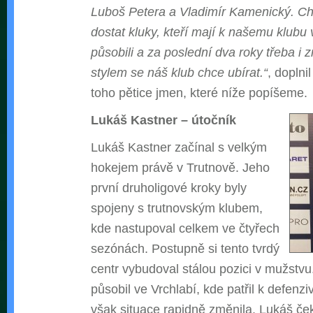
Luboš Petera a Vladimír Kamenický. Cht
dostat kluky, kteří mají k našemu klubu 
působili a za poslední dva roky třeba i 
stylem se náš klub chce ubírat.“
, doplni
toho pětice jmen, které níže popíšeme.
Lukáš Kastner – útočník
Lukáš Kastner začínal s velkým
hokejem právě v Trutnově. Jeho
první druholigové kroky byly
spojeny s trutnovským klubem,
kde nastupoval celkem ve čtyřech
sezónách. Postupně si tento tvrdý
centr vybudoval stálou pozici v mužstvu
působil ve Vrchlabí, kde patřil k defenzi
však situace rapidně změnila. Lukáš čeká