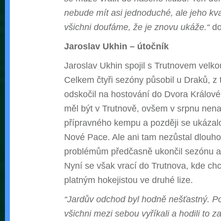
nebude mít asi jednoduché, ale jeho kval
všichni doufáme, že je znovu ukáže.“
do
Jaroslav Ukhin – útočník
Jaroslav Ukhin spojil s Trutnovem velkou
Celkem čtyři sezóny působil u Draků, z 
odskočil na hostování do Dvora Králové
měl být v Trutnově, ovšem v srpnu nena
přípravného kempu a později se ukázalo
Nové Pace. Ale ani tam nezůstal dlouho
problémům předčasně ukončil sezónu a
Nyní se však vrací do Trutnova, kde chc
platným hokejistou ve druhé lize.
“Jardův odchod byl hodně nešťastný. Poz
všichni mezi sebou vyříkali a hodili to z