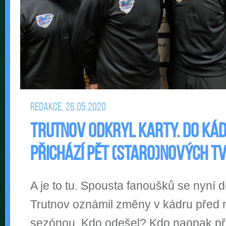
Redakce, 26.05.2020
Trutnov odkryl karty. Do ká
přichází pět (staro)nových tv
A je to tu. Spousta fanoušků se nyní 
Trutnov oznámil změny v kádru před 
sezónou. Kdo odešel? Kdo naopak př