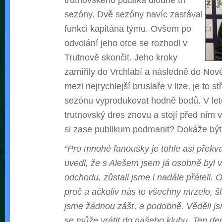
sezóny. Dvě sezóny navíc zastával
funkci kapitána týmu. Ovšem po
odvolání jeho otce se rozhodl v
Trutnově skončit. Jeho kroky
zamířily do Vrchlabí a následně do Nové
mezi nejrychlejší bruslaře v lize, je to s
sezónu vyprodukovat hodně bodů. V let
trutnovský dres znovu a stojí před ním 
si zase publikum podmanit? Dokáže bý
“Pro mnohé fanoušky je tohle asi překv
uvedl, že s Alešem jsem já osobně byl v
odchodu, zůstali jsme i nadále přáteli. O
proč a ačkoliv nás to všechny mrzelo, šli
jsme žádnou zášť, a podobně. Věděli j
se může vrátit do našeho klubu. Ten den