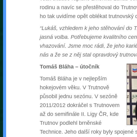
rodinu a navíc se přestěhoval do Trutn
ho tak uvidíme opět oblékat trutnovský 
“Lukáš, vzhledem k jeho stěhování do T
jasná volba. Potřebujeme kvalitního cent
vhazování. Jsme moc rádi, že jeho kari
nás a že se z něj stal opravdový trutnov
Tomáš Bláha – útočník
Tomáš Bláha je v nejlepším
hokejovém věku. V Trutnově
působil jednu sezónu. V sezóně
2011/2012 dokráčel s Trutnovem
až do semifinále II. Ligy ČR, kde
Trutnov podlehl brněnské
Technice. Jeho další roky byly spojené 