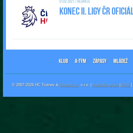
01.02.2021 | Redakce
Konec II. Ligy ČR ofic
KLUB
A-TÝM
ZÁPASY
MLÁDEŽ
© 2007-2026 HC Trutnov &
eSports.cz
, s.r.o. |
Autorská práva
|
RSS
|