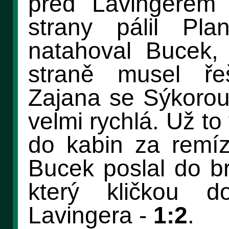
před Lavingerem 
strany pálil P
natahoval Bucek,
straně musel ře
Zajana se Sýkorou,
velmi rychlá. Už t
do kabin za remízy
Bucek poslal do b
který kličkou d
Lavingera -
1:2
.