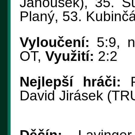
Janoušek), 35. Su
Planý, 53. Kubinčá
Vyloučení:
5:9, n
OT,
Využití:
2:2
Nejlepší hráči:
P
David Jirásek (TR