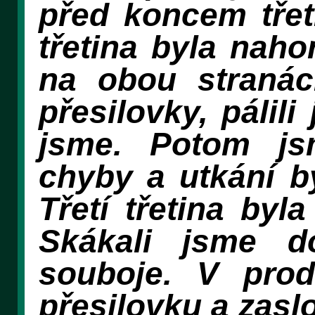
před koncem třet
třetina byla naho
na obou stranác
přesilovky, pálil
jsme. Potom js
chyby a utkání b
Třetí třetina byl
Skákali jsme d
souboje. V prod
přesilovku a zasl