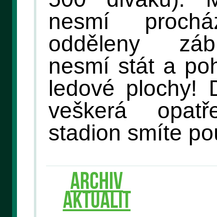
nesmí proch
odděleny záb
nesmí stát a po
ledové plochy! 
veškerá opat
stadion smíte po
ARCHIV
AKTUALIT