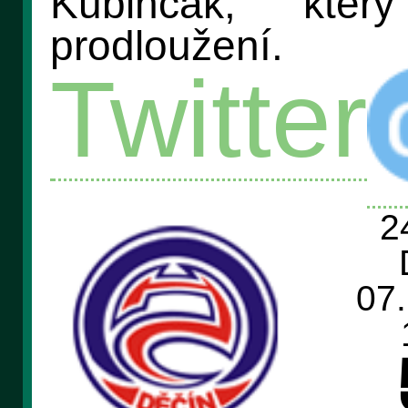
Kubinčák, kter
prodloužení.
Twitter
2
07