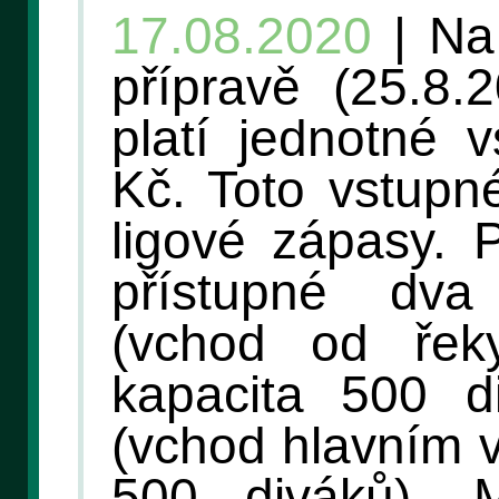
17.08.2020
| Na
přípravě (25.8.
platí jednotné 
Kč. Toto vstupné
ligové zápasy. 
přístupné dva
(vchod od řek
kapacita 500 d
(vchod hlavním 
500 diváků). 