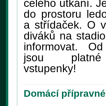
celého utkání. J
do prostoru led
a střídaček. O v
diváků na stadi
informovat. O
jsou platné
vstupenky!
Domácí přípravné