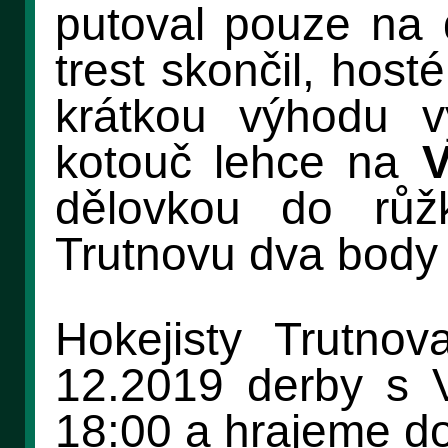
putoval pouze na 
trest skončil, hos
krátkou výhodu vy
kotouč lehce na
V
dělovkou do růžk
Trutnovu dva body
Hokejisty Trutno
12.2019 derby s 
18:00 a hrajeme d