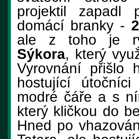
projektil zapadl
domácí branky -
2
ale z toho je r
Sýkora
, který vyu
Vyrovnání přišlo 
hostující útočníc
modré čáře a s n
který kličkou do 
Hned po vhazování