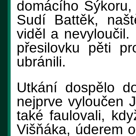
domácího Sýkoru, k
Sudí Battěk, našt
viděl a nevyloučil.
přesilovku pěti pr
ubránili.
Utkání dospělo do
nejprve vyloučen 
také faulovali, kdy
Višňáka, úderem o 