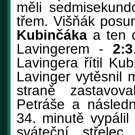
měli sedmisekundo
třem. Višňák posu
Kubinčáka
a ten d
Lavingerem -
2:3
Lavingera řítil Ku
Lavinger vytěsnil
straně zastavova
Petráše a násled
34. minutě vypáli
sváteční střele