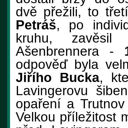
dvě přežili, to tř
Petráš
, po indivi
kruhu, zavěsil
Ašenbrennera -
odpověď byla velm
Jiřího Bucka
, kt
Lavingerovu šiben
opaření a Trutnov 
Velkou příležitost 