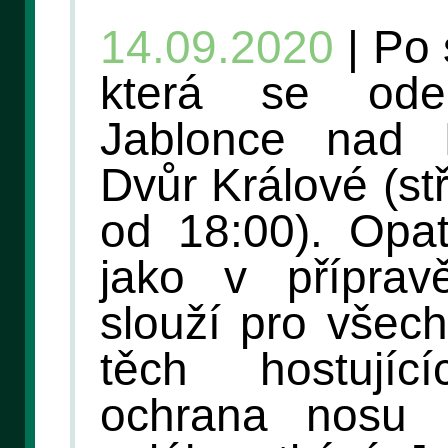
14.09.2020
| Po 
která se ode
Jablonce nad N
Dvůr Králové (st
od 18:00). Opat
jako v příprav
slouží pro všec
těch hostují
ochrana nosu