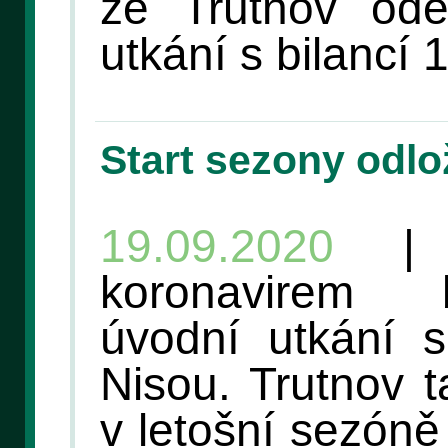
že Trutnov ode
utkání s bilancí 
Start sezony odlo
19.09.2020
| K
koronavirem 
úvodní utkání 
Nisou. Trutnov 
v letošní sezóně