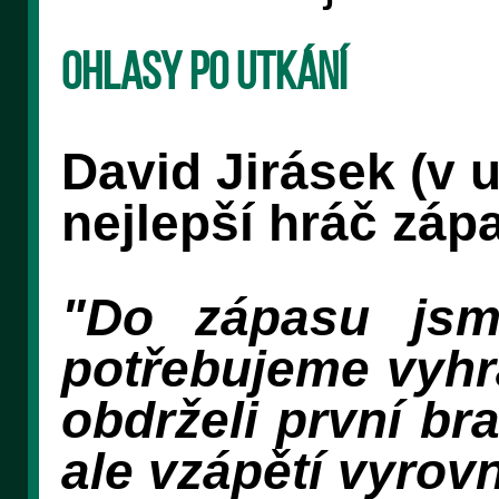
Ohlasy po utkání
David Jirásek (v u
nejlepší hráč záp
"Do zápasu jsm
potřebujeme vyhrá
obdrželi první br
ale vzápětí vyrovn