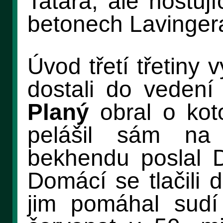
Tatara, ale hostují
betonech Lavinger
Úvod třetí třetiny 
dostali do vedení
Planý
obral o kot
pelášil sám na
bekhendu poslal 
Domácí se tlačili 
jim pomáhal sudí