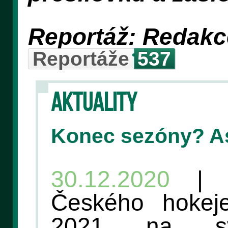
Reportáž: Redakc
Reportáže
537
AKTUALITY
Konec sezóny? A
30.12.2020
| V
Českého hokej
2021 na sv