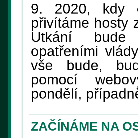
9. 2020, kdy 
přivítáme hosty 
Utkání bude
opatřeními vlád
vše bude, bud
pomocí webov
pondělí, případně
ZAČÍNÁME NA O