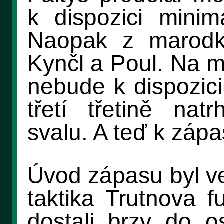
k dispozici mini
Naopak z marodky
Kynčl a Poul. Na m
nebude k dispozici
třetí třetině natr
svalu. A teď k zápa
Úvod zápasu byl v
taktika Trutnova f
dostali brzy do o