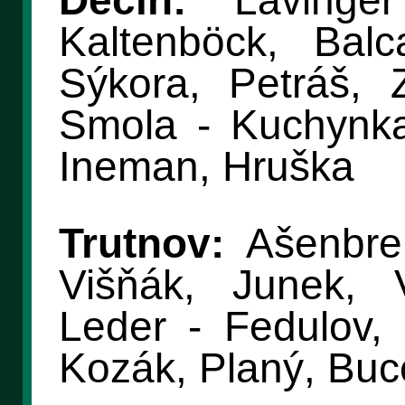
Děčín:
Lavinger
Kaltenböck, Bal
Sýkora, Petráš, Z
Smola - Kuchynka
Ineman, Hruška
Trutnov:
Ašenbren
Višňák, Junek, 
Leder - Fedulov,
Kozák, Planý, Buce