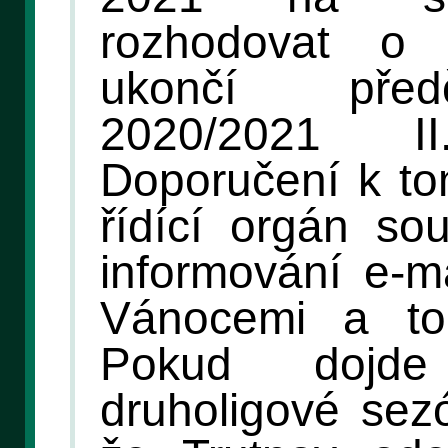
rozhodovat o 
ukončí před
2020/2021 
Doporučení k to
řídící orgán so
informování e-m
Vánocemi a to
Pokud dojd
druholigové sez