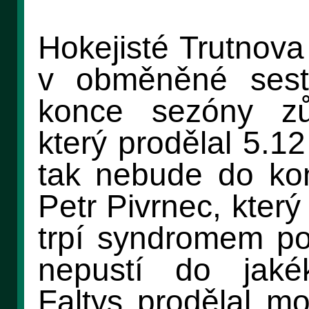
Hokejisté Trutnova
v obměněné ses
konce sezóny z
který prodělal 5.1
tak nebude do kon
Petr Pivrnec, kter
trpí syndromem po
nepustí do jakék
Faltys prodělal m