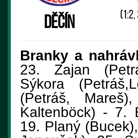
(1:2, 
Děčín
Branky a nahráv
23. Zajan (Petr
Sýkora (Petráš,
(Petráš, Mareš)
Kaltenböck) - 7. 
19. Planý (Bucek),