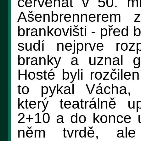
červenat v 50. m
Ašenbrennerem z
brankovišti - před
sudí nejprve roz
branky a uznal g
Hosté byli rozčilen
to pykal Vácha, 
který teatrálně u
2+10 a do konce u
něm tvrdě, ale