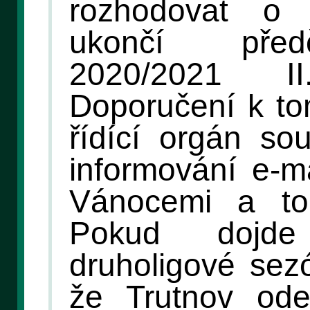
rozhodovat o 
ukončí před
2020/2021 
Doporučení k to
řídící orgán so
informování e-m
Vánocemi a to
Pokud dojd
druholigové sez
že Trutnov ode