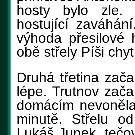
hosty bylo zle.
hostující zaváhání
výhoda přesilové h
obě střely Píši chyti
Druhá třetina zača
lépe. Trutnov zača
domácím nevoněla.
minutě. Střelu od
Lukáš Junek, tečo