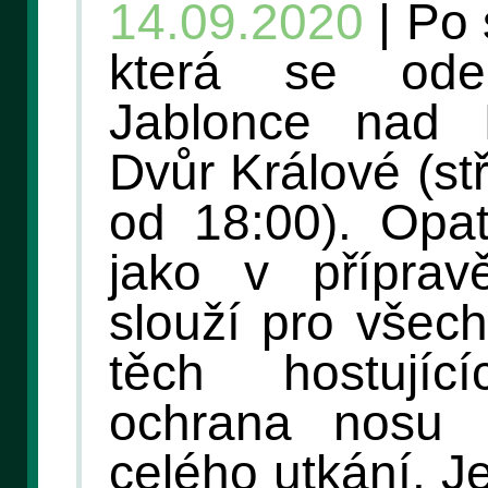
14.09.2020
| Po 
která se ode
Jablonce nad N
Dvůr Králové (st
od 18:00). Opat
jako v příprav
slouží pro všec
těch hostují
ochrana nosu
celého utkání. J