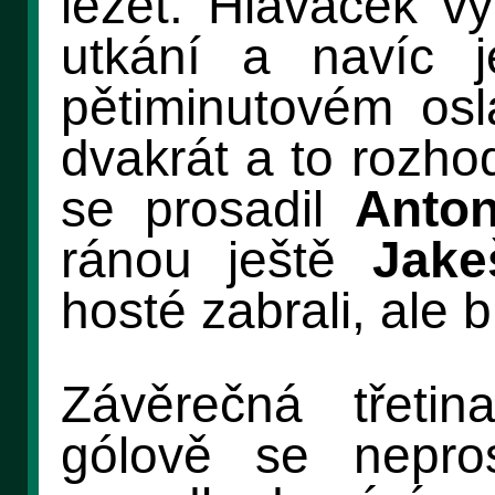
ležet. Hlaváček vy
utkání a navíc j
pětiminutovém osl
dvakrát a to rozho
se prosadil
Anton
ránou ještě
Jake
hosté zabrali, ale b
Závěrečná třetin
gólově se nepro