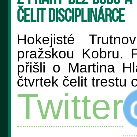
čelit disciplinárce
Hokejisté Trutno
pražskou Kobru. P
přišli o Martina H
čtvrtek čelit trestu
Twitter