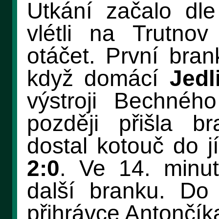
Utkání začalo dl
vlétli na Trutn
otáčet. První bran
když domácí
Jedl
výstroji Bechné
později přišla b
dostal kotouč do j
2:0
. Ve 14. minut
další branku. Do
přihrávce Antončíka