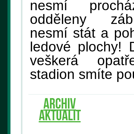
nesmí proch
odděleny záb
nesmí stát a po
ledové plochy! 
veškerá opat
stadion smíte po
ARCHIV
AKTUALIT