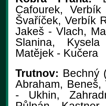
Cafourek, Verbík 
Švaříček, Verbík R
Jakeš - Vlach, Ma
Slanina, Kysela
Matějek - Kučera
Trutnov:
Bechný (J
Abraham, Beneš, 
- Ukhin, Zahrad
Půlpán, Kastner