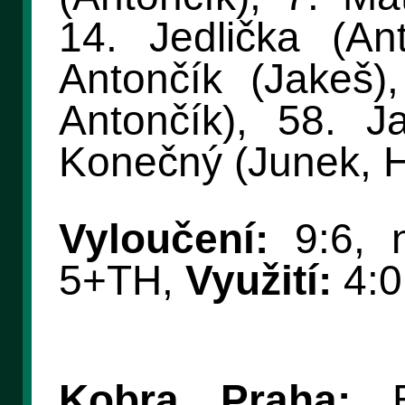
14. Jedlička (Ant
Antončík (Jakeš),
Antončík), 58. J
Konečný (Junek, H
Vyloučení:
9:6, n
5+TH,
Využití:
4:0
Kobra Praha:
Bí