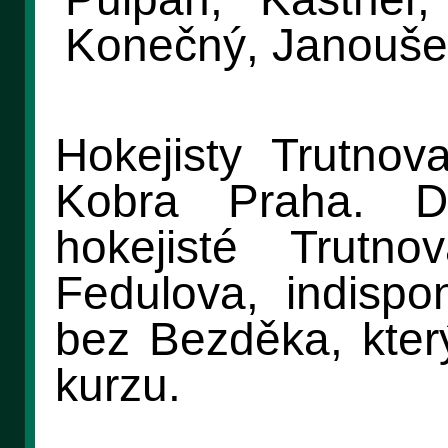
Konečný, Janouše
Hokejisty Trutnov
Kobra Praha. D
hokejisté Trutn
Fedulova, indisp
bez Bezděka, kter
kurzu.