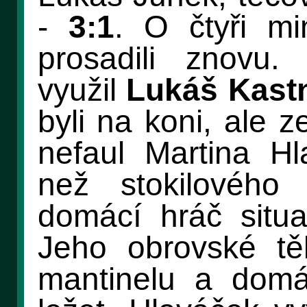
-
3:1
. O čtyři mi
prosadili znovu
využil
Lukáš Kast
byli na koni, ale z
nefaul Martina Hl
než stokilového 
domácí hráč situac
Jeho obrovské tě
mantinelu a domá