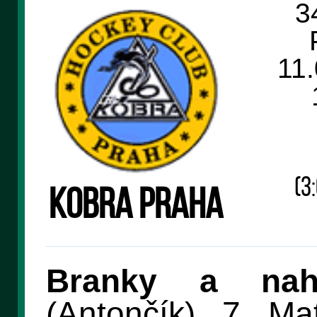
3
11
(3:
Kobra Praha
Branky a nahr
(Antončík), 7. Mat