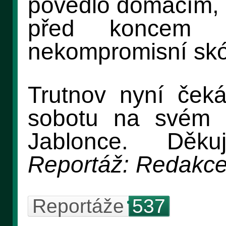
povedlo domácím,
před koncem u
nekompromisní skó
Trutnov nyní ček
sobotu na svém l
Jablonce. Děk
Reportáž: Redakc
Reportáže
537