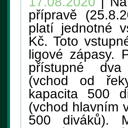
17.08.2020
| Na
přípravě (25.8.
platí jednotné 
Kč. Toto vstupné
ligové zápasy. 
přístupné dva
(vchod od řek
kapacita 500 d
(vchod hlavním 
500 diváků). 