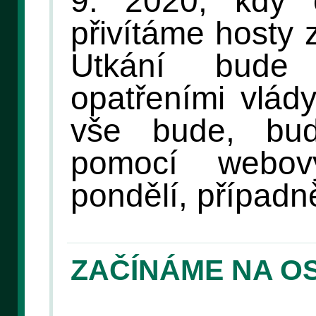
9. 2020, kdy 
přivítáme hosty 
Utkání bude
opatřeními vlád
vše bude, bud
pomocí webov
pondělí, případně
ZAČÍNÁME NA O