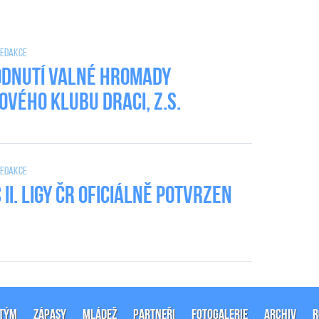
 Redakce
dnutí valné hromady
ového klubu DRACI, z.s.
 Redakce
II. Ligy ČR oficiálně potvrzen
-TÝM
ZÁPASY
MLÁDEŽ
PARTNEŘI
FOTOGALERIE
ARCHIV
R