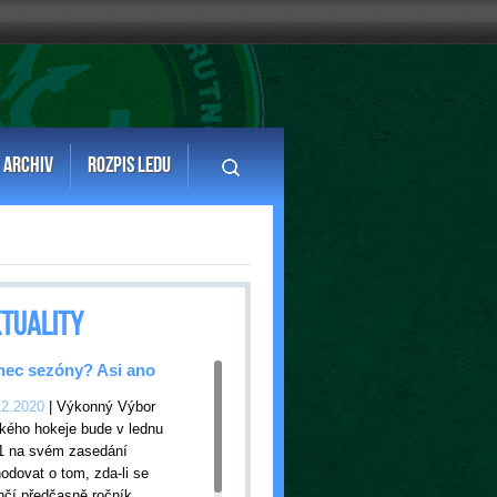
ARCHIV
ROZPIS LEDU
TUALITY
ec sezóny? Asi ano
12.2020
| Výkonný Výbor
kého hokeje bude v lednu
1 na svém zasedání
odovat o tom, zda-li se
nčí předčasně ročník