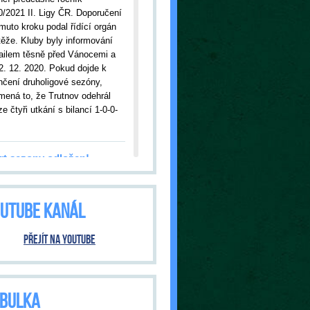
0/2021 II. Ligy ČR. Doporučení
muto kroku podal řídící orgán
těže. Kluby byly informování
ailem těsně před Vánocemi a
2. 12. 2020. Pokud dojde k
nčení druholigové sezóny,
mená to, že Trutnov odehrál
e čtyři utkání s bilancí 1-0-0-
rt sezony odložen!
09.2020
| Kvůli nákaze
onavirem bylo odloženo úvodní
UTUBE KANÁL
ání s Jabloncem nad Nisou.
tnov tak čeká premiéra v
šní sezóně až ve středu, 23.
Přejít na YouTube
020, kdy od 18:00 hodin
ítáme hosty ze Dvora Králové.
ání bude pod přísnými
třeními vlády ČR. O tom, jak
BULKA
 bude, budeme informovat