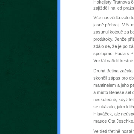
Hokejisty Trutnova č
zajížděli na led pra
Vše nasvědčovalo to
jasně přehrají. V 5. 
zasunul kotouč za 
protiútoky. Jenže při
zdálo se, že je po z
spolupráci Poula s P
Vokřál nařídil trestné 
Druhá třetina začala
skončil zápas pro ob
mantinelem a jeho p
a místo Beneše šel d
neskutečně, když lét
se ukázalo, jako klí
Hlaváček, ale neúsp
masce Ota Jeschke. 
Ve třetí třetině hosté