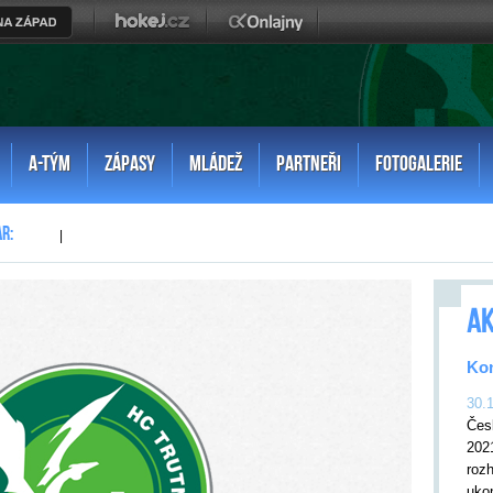
A-TÝM
ZÁPASY
MLÁDEŽ
PARTNEŘI
FOTOGALERIE
|
AK
Kon
30.
Čes
202
rozh
uko