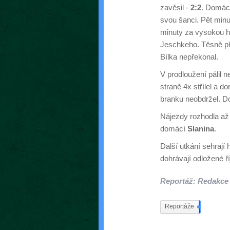
zavěsil -
2:2
. Domácí
svou šanci. Pět min
minuty za vysokou h
Jeschkeho. Těsně př
Bílka nepřekonal.
V prodloužení pálil 
straně 4x střílel a d
branku neobdržel. Do
Nájezdy rozhodla až o
domácí
Slanina
.
Další utkání sehrají 
dohrávají odložené 
Reportáž: Redakce
Reportáže
537