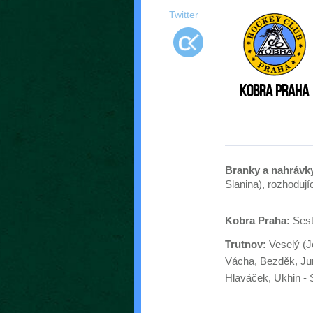
Twitter
Kobra Praha
Branky a nahrávk
Slanina), rozhodují
Kobra Praha:
Sest
Trutnov:
Veselý (J
Vácha, Bezděk, Jun
Hlaváček, Ukhin -