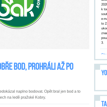
202
k to
sou
e-m
to 2
uko
zna
pouz
3.
Sta
19.
obře bod, prohráli až po
kor
YO
utk
Tru
leto
9. 2
nedokázal naplno bodovat. Opět bral jen bod a to
přiv
Utk
dech na ledě pražské Kobry.
opa
TA
vše