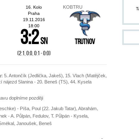
pom
KOBTRU
16. Kolo
T
pond
Praha
19.11.2016
18:00
ZA
3:2
14.
sn
Trutnov
kter
Jab
(2:1, 0:0, 0:1 - 0:0)
Dvůr
od 1
jako
slo
y:
5. Antončík (Jedlička, Jakeš), 15. Vlach (Matějček,
těch
cí nájezd Slanina - 20. Beneš (TS), 44. Kysela
och
cel
avu doplníme později
do p
stří
eschke) - Píša, Poul (22. Jakub Tatar), Abrahám,
div
ek - A. Půlpán, Fedulov, T. Půlpán - Kysela,
inf
 Smékal, Janoušek, Beneš
pla