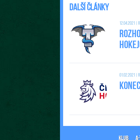
Další články
12.04.2021 |
Rozho
Hokej
01.02.2021 |
Konec 
KLUB
A