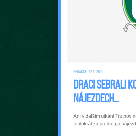
Redakce, 22.11.2016
Draci sebrali K
nájezdech...
Ani v dalším utkání Trutnov 
tentokrát za prohru po nájez