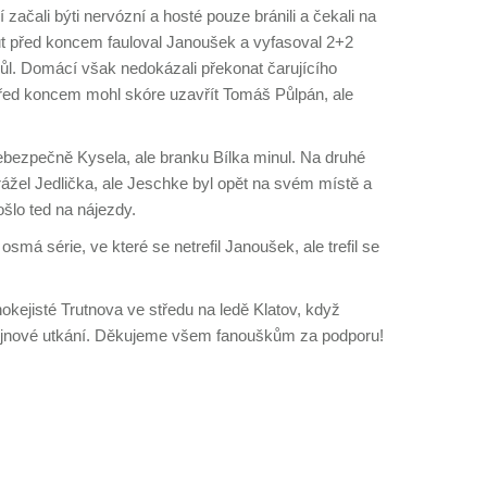
 začali býti nervózní a hosté pouze bránili a čekali na
ut před koncem fauloval Janoušek a vyfasoval 2+2
ůl. Domácí však nedokázali překonat čarujícího
ed koncem mohl skóre uzavřít Tomáš Půlpán, ale
nebezpečně Kysela, ale branku Bílka minul. Na druhé
orážel Jedlička, ale Jeschke byl opět na svém místě a
šlo ted na nájezdy.
smá série, ve které se netrefil Janoušek, ale trefil se
hokejisté Trutnova ve středu na ledě Klatov, když
říjnové utkání. Děkujeme všem fanouškům za podporu!