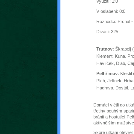
Využití: 1:0
V oslabení: 0:0
Rozhodčí: Prchal -
Diváci: 325
Trutnov:
Škrabelj (
Klement, Kuna, Pro
Havlíček, Dlab, Č
Pelhřimov:
Klestil
Plch, Jelínek, Hrba
Hadrava, Dostál, L
Domácí vlétli do utk
třetiny pouhým spari
bránit a hostující Pe
aktivnějším mužstv
Skóre utkání otevřel