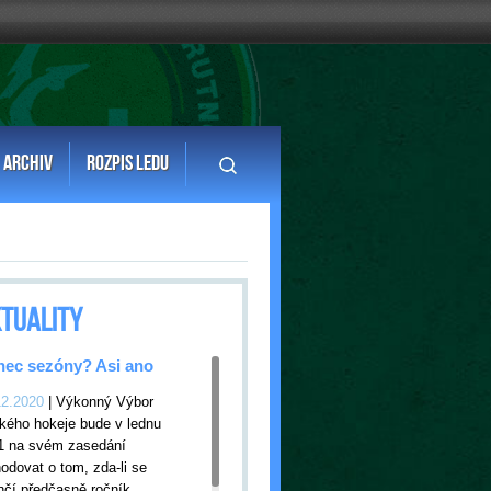
ARCHIV
ROZPIS LEDU
TUALITY
ec sezóny? Asi ano
12.2020
| Výkonný Výbor
kého hokeje bude v lednu
1 na svém zasedání
odovat o tom, zda-li se
nčí předčasně ročník