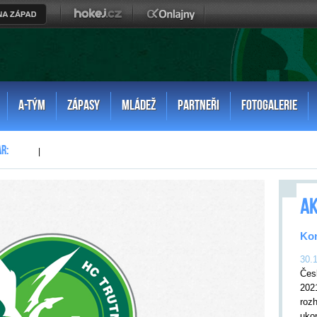
A-TÝM
ZÁPASY
MLÁDEŽ
PARTNEŘI
FOTOGALERIE
|
AK
Kon
30.
Čes
202
rozh
uko