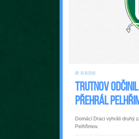
op, 10.10.2010
Trutnov odčinil
přehrál Pelhři
Domácí Draci vyhráli druhý 
Pelhřimov.