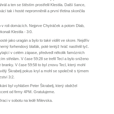
ál a ten se štěstím prostřelil Klestila. Další šance,
cí tak i hosté nepromněnili a první třetina skončila
o v roli domácích. Nejprve Chytráček a potom Dlab,
onali Klestila - 3:0.
i hosté jako uragán a bylo to také vidět ve skore. Nejdřív
rný forhendový blafák, poté tentýž hráč nastřelil tyč.
ytající v celém zápase, předvedl několik famózních
cím střelám. V čase 59:28 se trefil Tecl a bylo sníženo
é branky. V čase 59:58 to byl znovu Tecl, který mohl
kvělý Škrabelj pokus kryl a mohl se společně s týmem
ství 3:2.
ání byl vyhlášen Peter Škrabelj, který obdržel
cent od firmy 4PM. Gratulujeme.
Draci v sobotu na ledě Milevska.