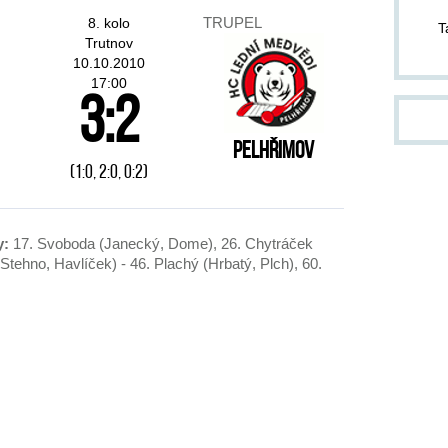
pom
TRUPEL
8. kolo
T
pond
Trutnov
10.10.2010
17:00
ZA
3:2
14.
kter
Pelhřimov
Jab
(1:0, 2:0, 0:2)
Dvůr
od 1
jako
slo
y:
17. Svoboda (Janecký, Dome), 26. Chytráček
těch
Stehno, Havlíček) - 46. Plachý (Hrbatý, Plch), 60.
och
cel
do p
stří
div
inf
pla