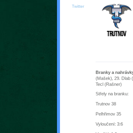
Twitter
Trutnov
Branky a nahrávk
(Mašek), 29. Dlab (
Tecl (Rašner)
Střely na branku:
Trutnov 38
Pelhřimov 35
Vyloučení: 3:6