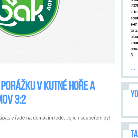
202
k to
sou
e-m
to 2
uko
zna
pouz
3.
Sta
19.
 porážku v Kutné Hoře a
kor
YO
utk
mov 3:2
Tru
leto
9. 2
zápas v řadě na domácím ledě. Jejich soupeřem byl
přiv
Utk
opa
TA
vše