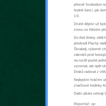
přesně Svobodovi nahr
hodně šancí, jak domá
1:0.
Druhé dějství už byl
znovu se štěstím přek
Do třetí třetiny vlétl
předvedl Plachý nádhe
Škrabelj, výborně ch
zákroků proti hostují
na rozdíl pouhé jedn
vyrovnat, ale opět s
Draků radovat z vítěz
Nejlepším hráčem utk
značkové hodinky Ax
Další utkání sehrají 
Reportáž: op