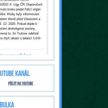
0/2021 II. Ligy ČR. Doporučení
muto kroku podal řídící orgán
těže. Kluby byly informování
ailem těsně před Vánocemi a
2. 12. 2020. Pokud dojde k
nčení druholigové sezóny,
mená to, že Trutnov odehrál
e čtyři utkání s bilancí 1-0-0-
rt sezony odložen!
09.2020
| Kvůli nákaze
onavirem bylo odloženo úvodní
UTUBE KANÁL
ání s Jabloncem nad Nisou.
tnov tak čeká premiéra v
šní sezóně až ve středu, 23.
Přejít na YouTube
020, kdy od 18:00 hodin
ítáme hosty ze Dvora Králové.
ání bude pod přísnými
třeními vlády ČR. O tom, jak
BULKA
 bude, budeme informovat