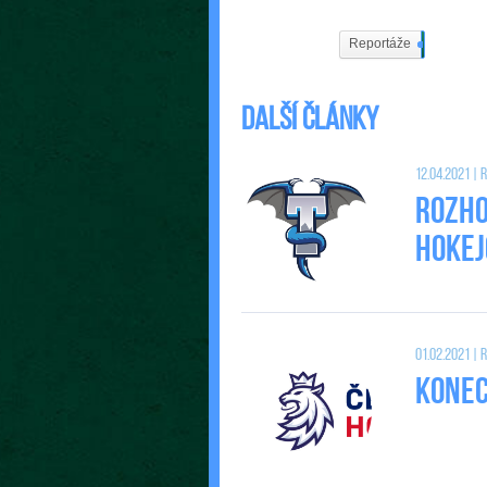
Reportáže
537
Další články
12.04.2021 |
Rozho
Hokej
01.02.2021 |
Konec 