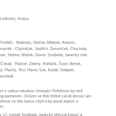
 Ledínský, Krejsa
Truhlář) - Malinský, Mečiar, Mlejnek, Antonín,
vazník - Chytráček, Jindřich, Šimoníček, Chochola,
apek, Stehno, Mašek, Dome, Svoboda, Janecký mld.
 (Čekal) - Rašner, Zelený, Roháčik, Šustr, Beneš,
tý, Plachý, Tecl, Havel, Suk, Kubát, Votápek,
ázorišák
ání s velkou odvahou. Hostující Pelhřimov byl dvě
ng partnerem. Ovšem ve třetí třetině začali domácí jen
lhřimov se této šance chytl a byl jasně lepším a
em
 v 17. minutě Svoboda. Janecký převzal kotouč a