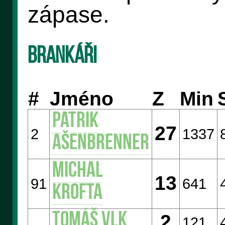
zápase.
Brankáři
#
Jméno
Z
Min
Patrik
27
2
1337
AŠENBRENNER
Michal
13
91
641
KROFTA
Tomáš VLK
2
121