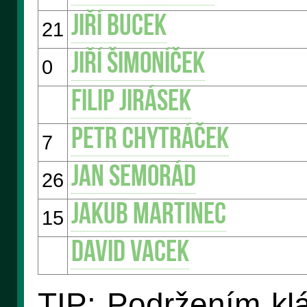
Jiří BUCEK
21
Jiří ŠIMONÍČEK
0
Filip JIRÁSEK
Petr CHYTRÁČEK
7
Jan SEMORÁD
26
Jakub MARTINEC
15
David VACEK
TIP: Podržením klá