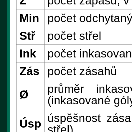
Z
počet zápasů, v 
Min
počet odchytaný
Stř
počet střel
Ink
počet inkasovan
Zás
počet zásahů
průměr inkas
Ø
(inkasované góly
úspěšnost zása
Úsp
střel)