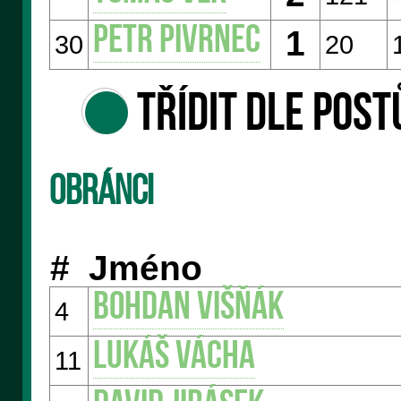
Petr PIVRNEC
1
30
20
Třídit dle post
Obránci
#
Jméno
Bohdan VIŠŇÁK
4
Lukáš VÁCHA
11