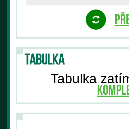
Pře
TABULKA
Tabulka zatím
Komple