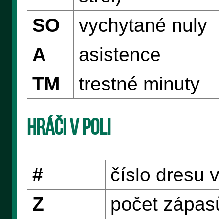
SO
vychytané nuly
A
asistence
TM
trestné minuty
Hráči v poli
#
číslo dresu 
Z
počet zápasů