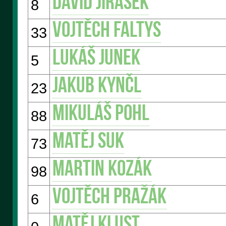
David JIRÁSEK
8
Vojtěch FALTYS
33
Lukáš JUNEK
5
Jakub KYNČL
23
Mikuláš POHL
88
Matěj SUK
73
Martin KOZÁK
98
Vojtěch PRAŽÁK
6
Matěj KLUST