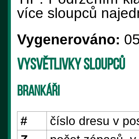
více sloupců naje
Vygenerováno:
05
Vysvětlivky sloupců
Brankáři
#
číslo dresu v p