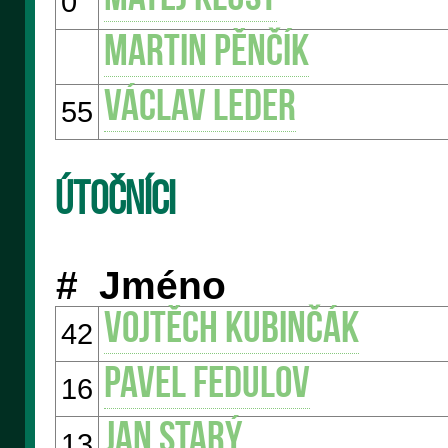
0
Martin PĚNČÍK
Václav LEDER
55
Útočníci
#
Jméno
Vojtěch KUBINČÁK
42
Pavel FEDULOV
16
Jan STARÝ
13