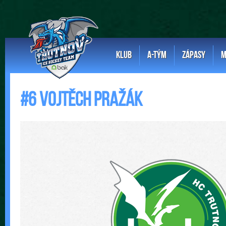
KLUB
A-TÝM
ZÁPASY
M
#6 Vojtěch Pražák