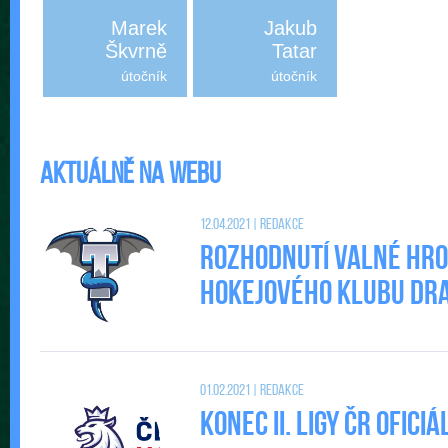
Marek
Jakub
Škvrně
Tatar
útočník
útočník
Aktuálně na webu
12.04.2021 | Redakce
Rozhodnutí valné hr
Hokejového klubu DRAC
01.02.2021 | Redakce
Konec II. Ligy ČR ofic