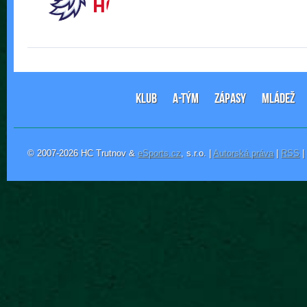
KLUB
A-TÝM
ZÁPASY
MLÁDEŽ
© 2007-2026 HC Trutnov &
eSports.cz
, s.r.o. |
Autorská práva
|
RSS
|