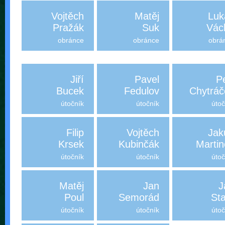
Vojtěch
Matěj
Luk
Pražák
Suk
Vác
obránce
obránce
obrá
Jiří
Pavel
P
Bucek
Fedulov
Chytráč
útočník
útočník
útoč
Filip
Vojtěch
Jak
Krsek
Kubinčák
Martin
útočník
útočník
útoč
Matěj
Jan
J
Poul
Semorád
St
útočník
útočník
útoč