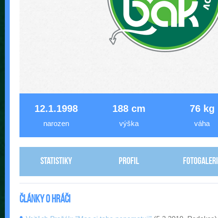
12.1.1998
188 cm
76 kg
narozen
výška
váha
Statistiky
Profil
Fotogaleri
Články o hráči