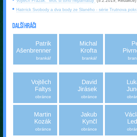
Vojtěch Pražák: "Moc si toho nepamatuji"
(5.2.2019, Redakce)
Hatrrick Svobody a dva body ze Slaného - série Trutnova pokr
Další hráči
Patrik
Michal
P
Ašenbrenner
Krofta
Pivr
brankář
brankář
bran
Vojtěch
David
Luk
Faltys
Jirásek
Jun
obránce
obránce
obrá
Martin
Jakub
Václ
Kozák
Kynčl
Led
obránce
obránce
obrá