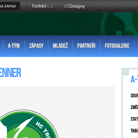
A-TÝM
ZÁPASY
MLÁDEŽ
PARTNEŘI
FOTOGALERIE
enner
A-
SOU
ZMĚ
STAT
TAB