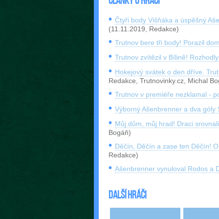
Články o hráči
Čtyři body Višňáka a úspěšný Aš
(11.11.2019, Redakce)
Trutnov bere tři body! Porazil do
Trutnov zvítězil v Bílině! Rozhodly 
Hokejový svátek o den dříve. Trut
Redakce, Trutnovinky.cz, Michal B
Trutnov v premiéře nezklamal - po
Výborný Ašenbrenner a dva góly S
Můj dům, můj hrad! Draci srovnali
Bogáň)
Děčín, Děčín a zase ten Děčín! O
Redakce)
Ašenbrenner vynuloval Rodos a Dra
Další hráči