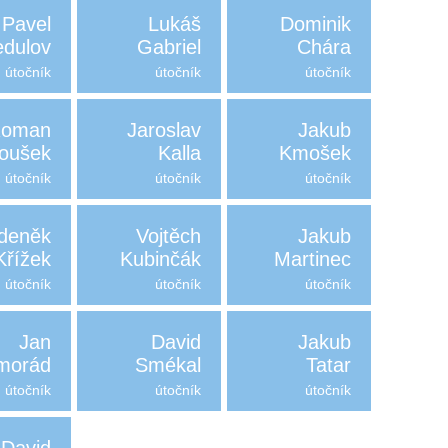
Pavel
Lukáš
Dominik
edulov
Gabriel
Chára
útočník
útočník
útočník
oman
Jaroslav
Jakub
oušek
Kalla
Kmošek
útočník
útočník
útočník
deněk
Vojtěch
Jakub
Křížek
Kubinčák
Martinec
útočník
útočník
útočník
Jan
David
Jakub
morád
Smékal
Tatar
útočník
útočník
útočník