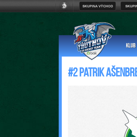
KLUB
#2 Patrik Ašenbr