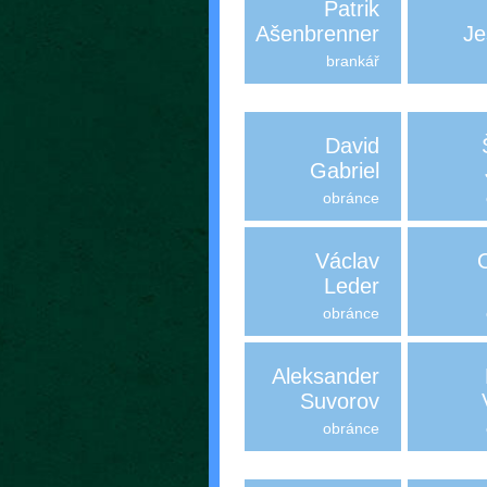
Patrik
Ašenbrenner
Je
brankář
David
Gabriel
obránce
Václav
Leder
obránce
Aleksander
Suvorov
obránce