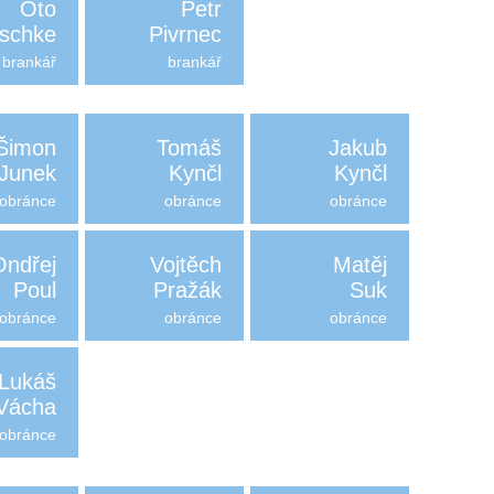
Oto
Petr
schke
Pivrnec
brankář
brankář
Šimon
Tomáš
Jakub
Junek
Kynčl
Kynčl
obránce
obránce
obránce
Ondřej
Vojtěch
Matěj
Poul
Pražák
Suk
obránce
obránce
obránce
Lukáš
Vácha
obránce