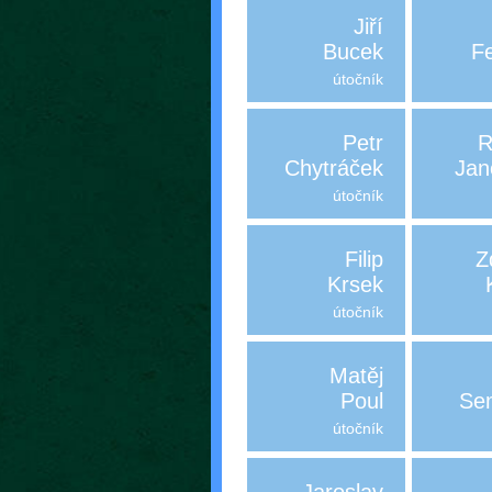
Jiří
Bucek
F
útočník
Petr
R
Chytráček
Jan
útočník
Filip
Z
Krsek
útočník
Matěj
Poul
Se
útočník