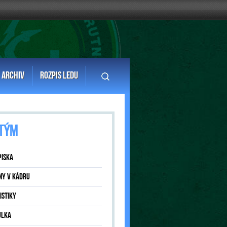
ARCHIV
ROZPIS LEDU
TÝM
PISKA
NY V KÁDRU
ISTIKY
ULKA