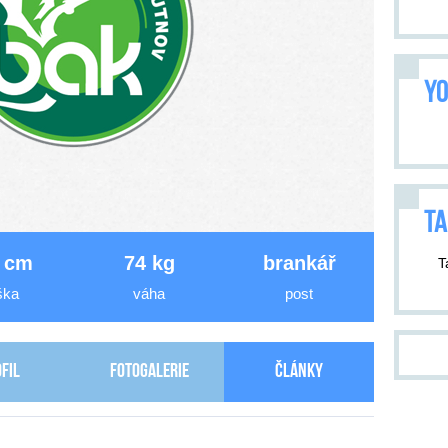
YO
TA
 cm
74 kg
brankář
T
ška
váha
post
fil
Fotogalerie
Články