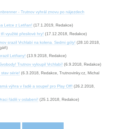
enbrenner - Trutnov vyhrál znovu po nájezdech
ma Letce z Letňan!
(17.1.2019, Redakce)
tři využité přesilové hry!
(17.12.2018, Redakce)
nov srazil Vrchlabí na kolena. Sedmi góly!
(28.10.2018,
ogáň)
razil Letňany!
(13.9.2018, Redakce)
vobody! Trutnov vyloupil Vrchlabí!
(6.9.2018, Redakce)
 stav série!
(6.3.2018, Redakce, Trutnovinky.cz, Michal
smá výhra v řadě a soupeř pro Play Off!
(26.2.2018,
ci řádili v oslabení!
(25.1.2018, Redakce)