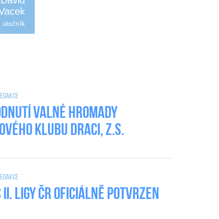
David
Vacek
útočník
 Redakce
dnutí valné hromady
ového klubu DRACI, z.s.
 Redakce
II. Ligy ČR oficiálně potvrzen