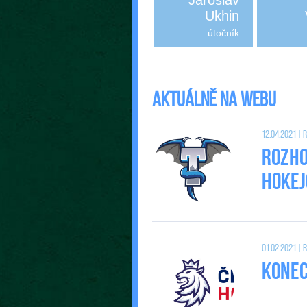
Jaroslav
Ukhin
útočník
Aktuálně na webu
12.04.2021 |
Rozho
Hokej
01.02.2021 |
Konec 