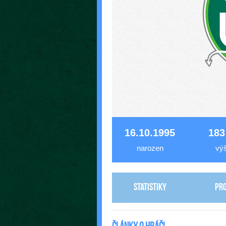
16.10.1995
183
narozen
vý
Statistiky
Pro