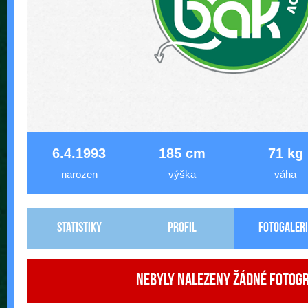
6.4.1993
185 cm
71 kg
narozen
výška
váha
Statistiky
Profil
Fotogaleri
Nebyly nalezeny žádné fotogr