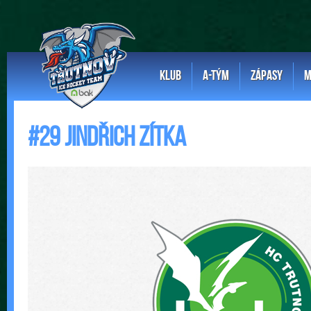
KLUB
A-TÝM
ZÁPASY
M
#29 Jindřich Zítka