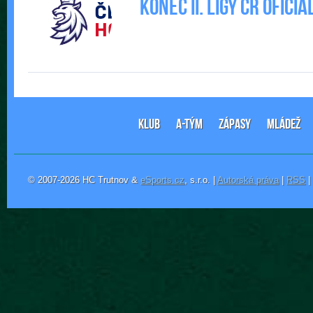
Konec II. Ligy ČR ofic
KLUB
A-TÝM
ZÁPASY
MLÁDEŽ
© 2007-2026 HC Trutnov &
eSports.cz
, s.r.o. |
Autorská práva
|
RSS
|