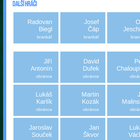
Další hráči
Radovan
Josef
O
Biegl
Čáp
Jesch
brankář
brankář
bran
Jiří
David
P
Antonín
Dufek
Chaloup
obránce
obránce
obrá
Lukáš
Martin
J
Karlík
Kozák
Malins
obránce
obránce
obrá
Jaroslav
Jan
Luk
Souček
Škvor
Vác