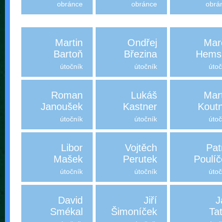
obránce
obránce
obrá
Martin
Ondřej
Mar
Bartoň
Březina
Hems
útočník
útočník
útoč
Roman
Lukáš
Mar
Janoušek
Kastner
Koutn
útočník
útočník
útoč
Libor
Vojtěch
Pat
Mašek
Perutek
Poulíč
útočník
útočník
útoč
David
Jiří
J
Smékal
Šimoníček
Ta