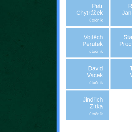
Petr
R
Chytráček
Jan
útočník
Vojtěch
Sta
Perutek
Proc
útočník
David
Vacek
útočník
Jindřich
Zítka
útočník