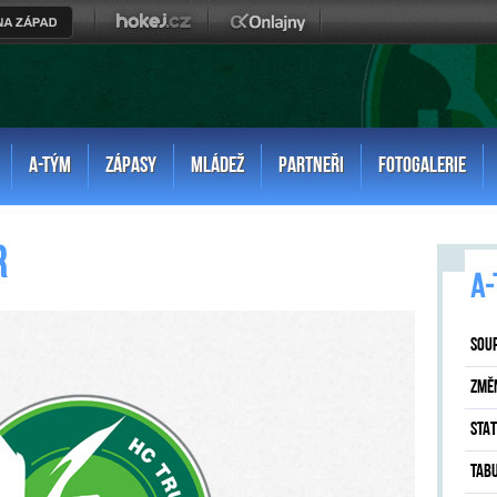
A-TÝM
ZÁPASY
MLÁDEŽ
PARTNEŘI
FOTOGALERIE
r
A-
SOU
ZMĚ
STAT
TAB