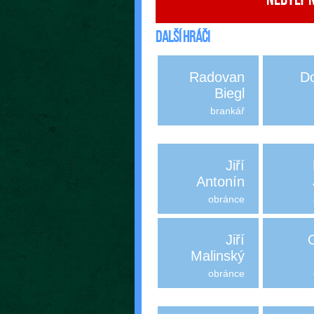
Nebyly 
Další hráči
Radovan
D
Biegl
brankář
Jiří
Antonín
obránce
Jiří
Malinský
obránce