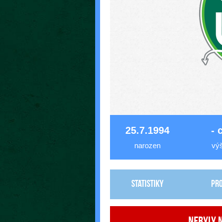
25.7.1994
- 
narozen
vý
Statistiky
Pro