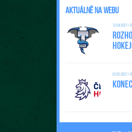
Aktuálně na webu
12.04.2021 |
Rozho
Hokej
01.02.2021 |
Konec 