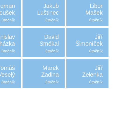
oman
Jakub
Libor
oušek
Luštinec
Mašek
útočník
útočník
útočník
nislav
David
Jiří
házka
Smékal
Šimoníček
útočník
útočník
útočník
Tomáš
Marek
Jiří
Veselý
Zadina
Zelenka
útočník
útočník
útočník