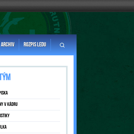
ARCHIV
ROZPIS LEDU
TÝM
PISKA
NY V KÁDRU
ISTIKY
ULKA