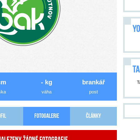
YO
TA
cm
- kg
brankář
T
ška
váha
post
fil
Fotogalerie
Články