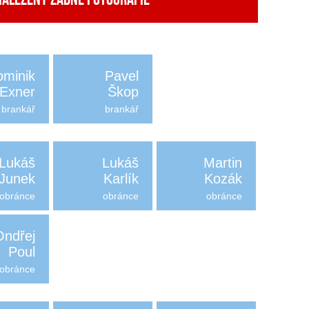
nalezeny žádné fotografie
ominik
Pavel
Exner
Škop
brankář
brankář
Lukáš
Lukáš
Martin
Junek
Karlík
Kozák
obránce
obránce
obránce
Ondřej
Poul
obránce