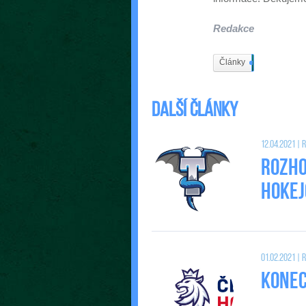
Redakce
Články
402
Další články
12.04.2021 |
Rozho
Hokej
01.02.2021 |
Konec 