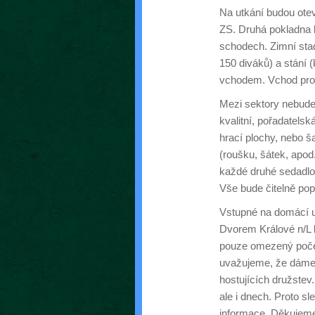
Na utkání budou otev
ZS. Druhá pokladna 
schodech. Zimní stad
150 diváků) a stání 
vchodem. Vchod pro s
Mezi sektory nebude
kvalitní, pořadatels
hrací plochy, nebo š
(roušku, šátek, apod
každé druhé sedadlo
Vše bude čitelně po
Vstupné na domácí ut
Dvorem Králové n/L 
pouze omezený počet 
uvažujeme, že dáme
hostujících družstev
ale i dnech. Proto sl
informace. Děkujem