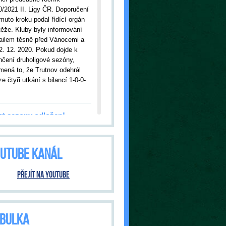
0/2021 II. Ligy ČR. Doporučení
muto kroku podal řídící orgán
těže. Kluby byly informování
ailem těsně před Vánocemi a
2. 12. 2020. Pokud dojde k
nčení druholigové sezóny,
mená to, že Trutnov odehrál
e čtyři utkání s bilancí 1-0-0-
rt sezony odložen!
09.2020
| Kvůli nákaze
onavirem bylo odloženo úvodní
UTUBE KANÁL
ání s Jabloncem nad Nisou.
tnov tak čeká premiéra v
šní sezóně až ve středu, 23.
Přejít na YouTube
020, kdy od 18:00 hodin
ítáme hosty ze Dvora Králové.
ání bude pod přísnými
třeními vlády ČR. O tom, jak
BULKA
 bude, budeme informovat