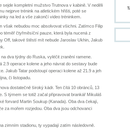
pom
e sejde kompletní mužstvo Trutnova v kabině. V neděli
T
pond
u nejprve trénink na atletickém hřišti, poté se
inky na led a vše zakončí video tréninkem.
ZA
m však nebudou moc absolvovat všichni. Zatímco Filip
po téměř čtyřměsíční pauze, která byla nucená z
14.
y Off, takové štěstí mít nebude Jaroslav Ukhin, Jakub
kter
Jab
ek.
Dvůr
 na dva týdny do Ruska, vyléčit zranění ramene.
od 1
jako
á 2.9 operace kolene a jeho návrat do sestavy bude
slo
. Jakub Tatar podstoupí operaci kolene až 21.9 a jeh
těch
na, či listopadu.
och
cel
utnova dostatečně široký kádr. Ten čítá 10 obránců, 13
do p
e. S týmem se totiž začal připravovat brankář Mikuláš
stří
ké forvard Martin Soukup (Kanada). Oba dva čekají,
div
těže za mořem rozjedou. Oba dva jsou odchovanci
inf
pla
na zimním stadionu, ty vypadají zatím následovně.