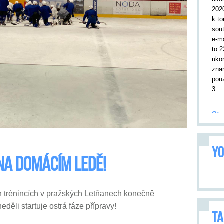
202
k to
sou
e-m
to 2
uko
zna
pouz
3.
Sta
19.
kor
YO
utk
na domácím ledě!
Tru
leto
9. 2
přiv
ch trénincích v pražských Letňanech konečně
Utk
děli startuje ostrá fáze přípravy!
opa
TA
vše