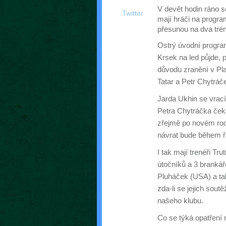
V devět hodin ráno s
Twitter
mají hráči na program
přesunou na dva trén
Ostrý úvodní progra
Krsek na led půjde, 
důvodu zranění v Pla
Tatar a Petr Chytráč
Jarda Ukhin se vrací
Petra Chytráčka ček
zřejmě po novém roce
návrat bude během říj
I tak mají trenéři Tr
útočníků a 3 brankář
Pluháček (USA) a ta
zda-li se jejich sou
našeho klubu.
Co se týká opatření 