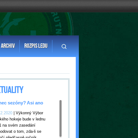
ARCHIV
ROZPIS LEDU
TUALITY
ec sezóny? Asi ano
12.2020
| Výkonný Výbor
kého hokeje bude v lednu
1 na svém zasedání
odovat o tom, zda-li se
nčí předčasně ročník