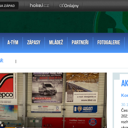
A-TÝM
ZÁPASY
MLÁDEŽ
PARTNEŘI
FOTOGALERIE
|
AK
Kon
30.
Čes
202
rozh
uko