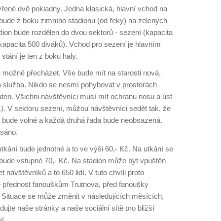
řené dvě pokladny. Jedna klasická, hlavní vchod na
bude z boku zimního stadionu (od řeky) na zelených
ion bude rozdělen do dvou sektorů - sezení (kapacita
(kapacita 500 diváků). Vchod pro sezení je hlavním
tání je ten z boku haly.
 možné přecházet. Vše bude mít na starosti nová,
ká služba. Nikdo se nesmí pohybovat v prostorách
aten. Všichni návštěvníci musí mít ochranu nosu a úst
.). V sektoru sezení, můžou návštěvníci sedět tak, že
 bude volné a každá druhá řada bude neobsazená.
psáno.
kání bude jednotné a to ve výši 60,- Kč. Na utkání se
bude vstupné 70,- Kč. Na stadion může být vpuštěn
návštěvníků a to 650 lidí. V tuto chvíli proto
 přednost fanouškům Trutnova, před fanoušky
. Situace se může změnit v následujících měsících,
edujte naše stránky a naše sociální sítě pro bližší
e!