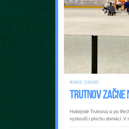
Redakce, 13.08.2020
Trutnov začne 
Hokejisté Trutnova si po tře
vyzkouší i plochu domácí. V ne