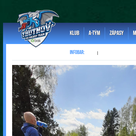
KLUB
A-TÝM
ZÁPASY
M
|