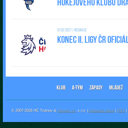
Hokejového klubu DRAC
01.02.2021 | Redakce
Konec II. Ligy ČR ofic
KLUB
A-TÝM
ZÁPASY
MLÁDEŽ
© 2007-2026 HC Trutnov &
eSports.cz
, s.r.o. |
Autorská práva
|
RSS
|