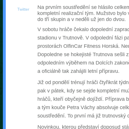
Na prvním soustředění se hlásilo celke
Twitter
kompletní realizační tým. Mužstvo bylo
do tří skupin a v neděli už jen do dvou.
V sobotu hráče čekalo dopolední zaprac
stadionu v Trutnově. V odpolední fázi pa
prostorách OlfinCar Fitness Horská. Ne
Dopoledne se hokejisté Trutnova sešli 
odpoledním výběhem na Dolcích zakonči
a oficiálně tak zahájili letní přípravu.
Již od pondělí trénují hráči čtyřikrát týd
pak v pátek, kdy se sejde kompletní mu
hráčů, kteří obyčejně dojíždí. Příprava 
a tým kouče Petra Váchy absolvuje celk
soustředění. To první má již trutnovský 
Novinkou, kterou představí doposud stá