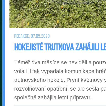
Redakce, 07.05.2020
Hokejisté Trutnova zahájili le
Téměř dva měsíce se neviděli a pouze
volali. I tak vypadala komunikace hrá
trutnovského hokeje. První květnový 
rozvolňování opatření, se ale sešla p
společně zahájila letní přípravu.