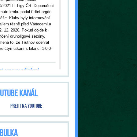
0/2021 II. Ligy ČR. Doporučení
muto kroku podal řídící orgán
těže. Kluby byly informování
ailem těsně před Vánocemi a
2. 12. 2020. Pokud dojde k
nčení druholigové sezóny,
mená to, že Trutnov odehrál
e čtyři utkání s bilancí 1-0-0-
rt sezony odložen!
09.2020
| Kvůli nákaze
onavirem bylo odloženo úvodní
UTUBE KANÁL
ání s Jabloncem nad Nisou.
tnov tak čeká premiéra v
šní sezóně až ve středu, 23.
Přejít na YouTube
020, kdy od 18:00 hodin
ítáme hosty ze Dvora Králové.
ání bude pod přísnými
třeními vlády ČR. O tom, jak
BULKA
 bude, budeme informovat