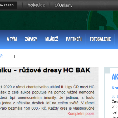
A-TÝM
ZÁPASY
MLÁDEŽ
PARTNEŘI
FOTOGALERIE
|
AK
Kon
30.
Čes
202
rozh
uko