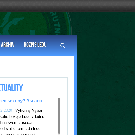
ARCHIV
ROZPIS LEDU
TUALITY
ec sezóny? Asi ano
12.2020
| Výkonný Výbor
kého hokeje bude v lednu
1 na svém zasedání
odovat o tom, zda-li se
nčí předčasně ročník