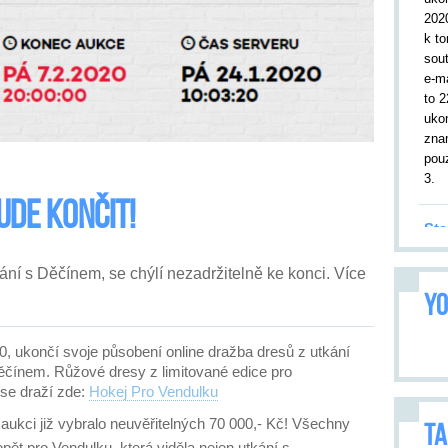
202
k to
sou
e-m
to 2
uko
zna
pouz
3.
de končit!
Sta
19.
ání s Děčínem, se chýlí nezadržitelně ke konci. Více
kor
YO
utk
Tru
leto
020, ukončí svoje působení online dražba dresů z utkání
9. 2
čínem. Růžové dresy z limitované edice pro
přiv
se draží zde:
Hokej Pro Vendulku
Utk
opa
 aukci již vybralo neuvěřitelných 70 000,- Kč! Všechny
TA
vše
opět pro Vendulku, která viděla nejen utkání s