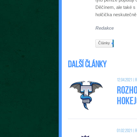
Děčínem, ale také s 
holčička neskutečně
Redakce
Články
402
Další články
12.04.2021 |
Rozho
Hokej
01.02.2021 |