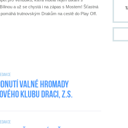
pom
Bílinou a už se chystá i na zápas s Mostem! Šťastná
T
pond
 pomáhá trutnovským Drakům na cestě do Play Off.
ZA
14.
kter
Jab
Dvůr
od 1
jako
slo
těch
 Redakce
och
dnutí valné hromady
cel
do p
ového klubu DRACI, z.s.
stří
div
inf
pla
 Redakce