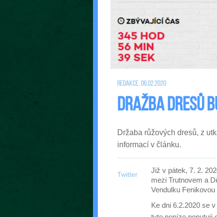
Redakce, 06.02.2020
Dražba dresů bu
Držaba růžových dresů, z utk
informací v článku.
Již v pátek, 7. 2. 2
Twitter
mezi Trutnovem a Dě
Vendulku Fenikovou 
Ke dni 6.2.2020 se v
tyto peníze poputují 