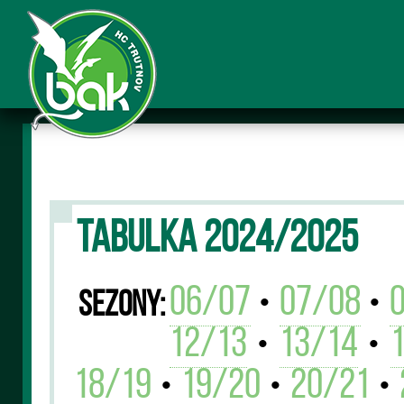
TABULKA 2024/2025
06/07
07/08
•
•
Sezony:
12/13
13/14
•
•
18/19
19/20
20/21
•
•
•