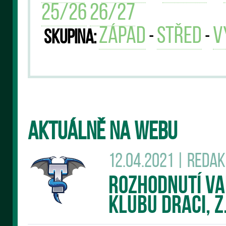
25/26
26/27
západ
střed
v
-
-
Skupina:
AKTUÁLNĚ NA WEBU
12.04.2021 | Reda
Rozhodnutí v
klubu DRACI, z.