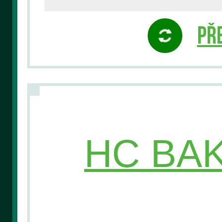
Pře
HC BAK