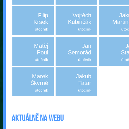
Filip
Vojtěch
Jak
Krsek
Kubinčák
Martin
útočník
útočník
útoč
Matěj
Jan
J
Poul
Semorád
St
útočník
útočník
útoč
Marek
Jakub
Škvrně
Tatar
útočník
útočník
Aktuálně na webu