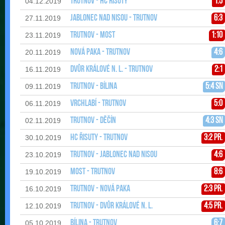
Trutnov - HC Řisuty
1:5
04.12.2019
Jablonec nad Nisou - Trutnov
6:3
27.11.2019
Trutnov - Most
1:10
23.11.2019
Nová Paka - Trutnov
4:6
20.11.2019
Dvůr Králové n. L. - Trutnov
2:1
16.11.2019
Trutnov - Bílina
5:4 sn
09.11.2019
Vrchlabí - Trutnov
5:0
06.11.2019
Trutnov - Děčín
4:3 sn
02.11.2019
HC Řisuty - Trutnov
3:2 pr.
30.10.2019
Trutnov - Jablonec nad Nisou
4:6
23.10.2019
Most - Trutnov
8:6
19.10.2019
Trutnov - Nová Paka
2:3 pr.
16.10.2019
Trutnov - Dvůr Králové n. L.
4:5 pr.
12.10.2019
Bílina - Trutnov
6:7
05.10.2019