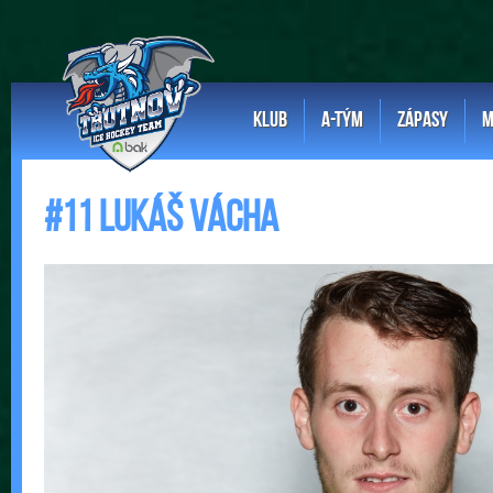
KLUB
A-TÝM
ZÁPASY
M
#11 Lukáš Vácha