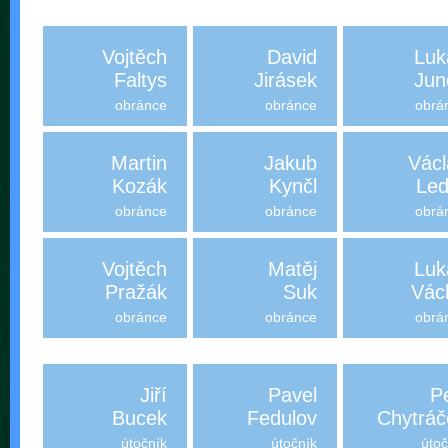
Vojtěch
David
Luk
Faltys
Jirásek
Jun
obránce
obránce
obrá
Martin
Jakub
Václ
Kozák
Kynčl
Led
obránce
obránce
obrá
Vojtěch
Matěj
Luk
Pražák
Suk
Vác
obránce
obránce
obrá
Jiří
Pavel
P
Bucek
Fedulov
Chytráč
útočník
útočník
útoč