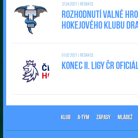
12.04.2021 | Redakce
Rozhodnutí valné hr
Hokejového klubu DRAC
01.02.2021 | Redakce
Konec II. Ligy ČR ofic
KLUB
A-TÝM
ZÁPASY
MLÁDEŽ