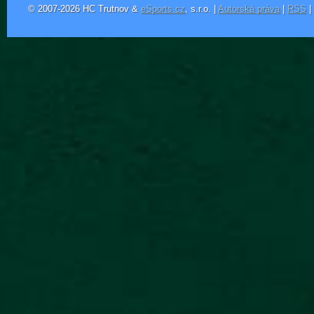
© 2007-2026 HC Trutnov &
eSports.cz
, s.r.o. |
Autorská práva
|
RSS
|