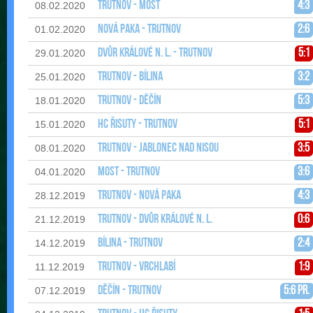
Trutnov - Most
4:3
08.02.2020
Nová Paka - Trutnov
2:6
01.02.2020
Dvůr Králové n. L. - Trutnov
5:1
29.01.2020
Trutnov - Bílina
3:2
25.01.2020
Trutnov - Děčín
5:3
18.01.2020
HC Řisuty - Trutnov
5:1
15.01.2020
Trutnov - Jablonec nad Nisou
3:5
08.01.2020
Most - Trutnov
3:6
04.01.2020
Trutnov - Nová Paka
4:3
28.12.2019
Trutnov - Dvůr Králové n. L.
0:6
21.12.2019
Bílina - Trutnov
2:4
14.12.2019
Trutnov - Vrchlabí
1:9
11.12.2019
Děčín - Trutnov
5:6 pr.
07.12.2019