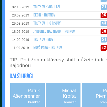
Trutnov - Vrchlabí
2:1
02.10.2019
Děčín - Trutnov
9:6
28.09.2019
Trutnov - HC Řisuty
4:3
25.09.2019
Jablonec nad Nisou - Trutnov
3:0
18.09.2019
Trutnov - Most
5:1
14.09.2019
Nová Paka - Trutnov
3:2
11.09.2019
TIP: Podržením klávesy shift můžete řadit
najednou
Další hráči
Patrik
Michal
P
Ašenbrenner
Krofta
Pivr
brankář
brankář
bran