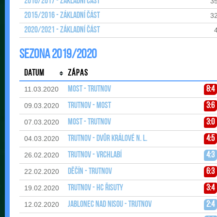
2016/2017 - Základní část
3
2015/2016 - Základní část
3
2020/2021 - Základní část
Sezona 2019/2020
Datum
Zápas
Most - Trutnov
8:4
11.03.2020
Trutnov - Most
3:6
09.03.2020
Most - Trutnov
3:0
07.03.2020
Trutnov - Dvůr Králové n. L.
4:5
04.03.2020
Trutnov - Vrchlabí
4:3
26.02.2020
Děčín - Trutnov
6:3
22.02.2020
Trutnov - HC Řisuty
3:4
19.02.2020
Jablonec nad Nisou - Trutnov
2:4
12.02.2020